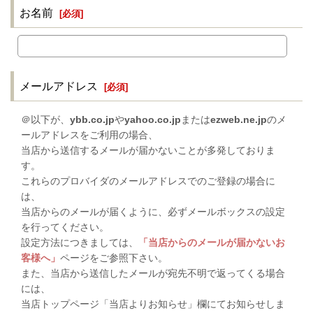
お名前
[
必須
]
メールアドレス
[
必須
]
＠以下が、
ybb.co.jp
や
yahoo.co.jp
または
ezweb.ne.jp
のメ
ールアドレスをご利用の場合、
当店から送信するメールが届かないことが多発しておりま
す。
これらのプロバイダのメールアドレスでのご登録の場合に
は、
当店からのメールが届くように、必ずメールボックスの設定
を行ってください。
設定方法につきましては、
「当店からのメールが届かないお
客様へ」
ページをご参照下さい。
また、当店から送信したメールが宛先不明で返ってくる場合
には、
当店トップページ「当店よりお知らせ」欄にてお知らせしま