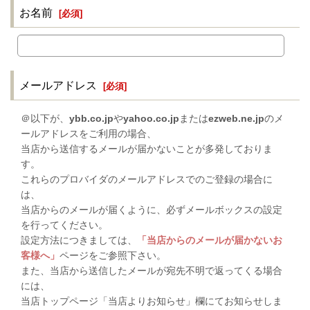
お名前
[
必須
]
メールアドレス
[
必須
]
＠以下が、
ybb.co.jp
や
yahoo.co.jp
または
ezweb.ne.jp
のメ
ールアドレスをご利用の場合、
当店から送信するメールが届かないことが多発しておりま
す。
これらのプロバイダのメールアドレスでのご登録の場合に
は、
当店からのメールが届くように、必ずメールボックスの設定
を行ってください。
設定方法につきましては、
「当店からのメールが届かないお
客様へ」
ページをご参照下さい。
また、当店から送信したメールが宛先不明で返ってくる場合
には、
当店トップページ「当店よりお知らせ」欄にてお知らせしま