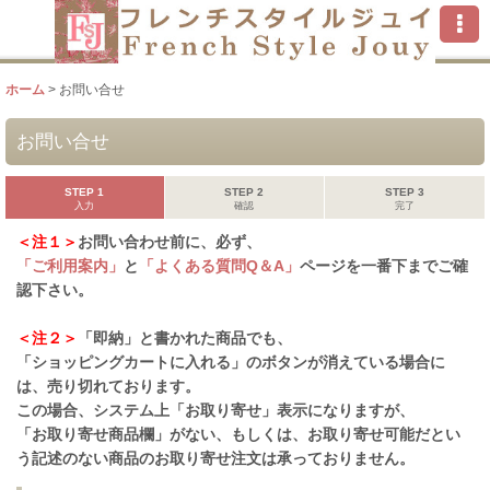
ホーム
>
お問い合せ
お問い合せ
STEP 1
STEP 2
STEP 3
入力
確認
完了
＜注１＞
お問い合わせ前に、必ず、
「ご利用案内」
と
「よくある質問Q＆A」
ページを一番下までご確
認下さい。
＜注２＞
「即納」と書かれた商品でも、
「ショッピングカートに入れる」のボタンが消えている場合に
は、売り切れております。
この場合、システム上「お取り寄せ」表示になりますが、
「お取り寄せ商品欄」がない、もしくは、お取り寄せ可能だとい
う記述のない商品のお取り寄せ注文は承っておりません。