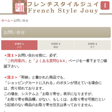
ホーム
>
お問い合せ
お問い合せ
STEP 1
STEP 2
STEP 3
入力
確認
完了
＜注１＞
お問い合わせ前に、必ず、
「ご利用案内」
と
「よくある質問Q＆A」
ページを一番下までご確
認下さい。
＜注２＞
「即納」と書かれた商品でも、
「ショッピングカートに入れる」のボタンが消えている場合に
は、売り切れております。
この場合、システム上「お取り寄せ」表示になりますが、
「お取り寄せ商品欄」がない、もしくは、お取り寄せ可能だとい
う記述のない商品のお取り寄せ注文は承っておりません。