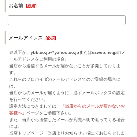
お名前
[
必須
]
メールアドレス
[
必須
]
＠以下が、
ybb.co.jp
や
yahoo.co.jp
または
ezweb.ne.jp
のメ
ールアドレスをご利用の場合、
当店から送信するメールが届かないことが多発しておりま
す。
これらのプロバイダのメールアドレスでのご登録の場合に
は、
当店からのメールが届くように、必ずメールボックスの設定
を行ってください。
設定方法につきましては、
「当店からのメールが届かないお
客様へ」
ページをご参照下さい。
また、当店から送信したメールが宛先不明で返ってくる場合
には、
当店トップページ「当店よりお知らせ」欄にてお知らせしま