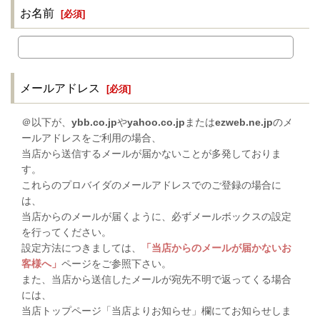
お名前
[
必須
]
メールアドレス
[
必須
]
＠以下が、
ybb.co.jp
や
yahoo.co.jp
または
ezweb.ne.jp
のメ
ールアドレスをご利用の場合、
当店から送信するメールが届かないことが多発しておりま
す。
これらのプロバイダのメールアドレスでのご登録の場合に
は、
当店からのメールが届くように、必ずメールボックスの設定
を行ってください。
設定方法につきましては、
「当店からのメールが届かないお
客様へ」
ページをご参照下さい。
また、当店から送信したメールが宛先不明で返ってくる場合
には、
当店トップページ「当店よりお知らせ」欄にてお知らせしま