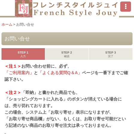
ホーム
>
お問い合せ
お問い合せ
STEP 1
STEP 2
STEP 3
入力
確認
完了
＜注１＞
お問い合わせ前に、必ず、
「ご利用案内」
と
「よくある質問Q＆A」
ページを一番下までご確
認下さい。
＜注２＞
「即納」と書かれた商品でも、
「ショッピングカートに入れる」のボタンが消えている場合に
は、売り切れております。
この場合、システム上「お取り寄せ」表示になりますが、
「お取り寄せ商品欄」がない、もしくは、お取り寄せ可能だとい
う記述のない商品のお取り寄せ注文は承っておりません。