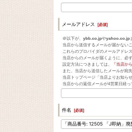
メールアドレス
[
必須
]
＠以下が、
ybb.co.jp
や
yahoo.co.jp
当店から送信するメールが届かない
これらのプロバイダのメールアドレ
当店からのメールが届くように、必
設定方法につきましては、
「当店か
また、当店から送信したメールが宛
当店トップページ「当店よりお知ら
当店からの返信メールが4営業日経っ
件名
[
必須
]