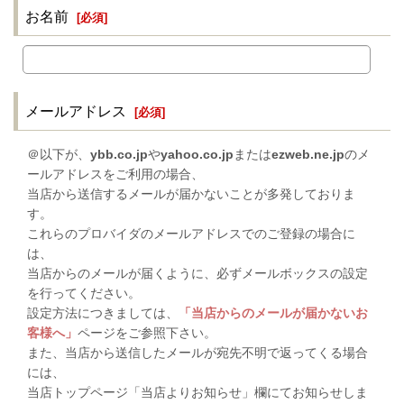
お名前
[
必須
]
メールアドレス
[
必須
]
＠以下が、
ybb.co.jp
や
yahoo.co.jp
または
ezweb.ne.jp
のメ
ールアドレスをご利用の場合、
当店から送信するメールが届かないことが多発しておりま
す。
これらのプロバイダのメールアドレスでのご登録の場合に
は、
当店からのメールが届くように、必ずメールボックスの設定
を行ってください。
設定方法につきましては、
「当店からのメールが届かないお
客様へ」
ページをご参照下さい。
また、当店から送信したメールが宛先不明で返ってくる場合
には、
当店トップページ「当店よりお知らせ」欄にてお知らせしま