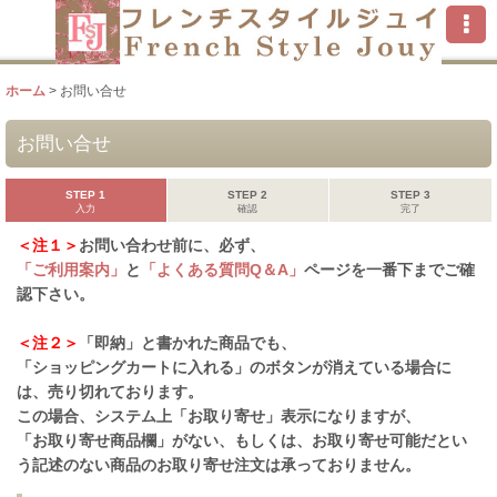
ホーム
>
お問い合せ
お問い合せ
STEP 1
STEP 2
STEP 3
入力
確認
完了
＜注１＞
お問い合わせ前に、必ず、
「ご利用案内」
と
「よくある質問Q＆A」
ページを一番下までご確
認下さい。
＜注２＞
「即納」と書かれた商品でも、
「ショッピングカートに入れる」のボタンが消えている場合に
は、売り切れております。
この場合、システム上「お取り寄せ」表示になりますが、
「お取り寄せ商品欄」がない、もしくは、お取り寄せ可能だとい
う記述のない商品のお取り寄せ注文は承っておりません。