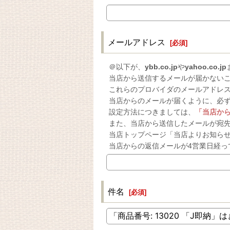
メールアドレス
[
必須
]
＠以下が、
ybb.co.jp
や
yahoo.co.jp
当店から送信するメールが届かない
これらのプロバイダのメールアドレ
当店からのメールが届くように、必
設定方法につきましては、
「当店か
また、当店から送信したメールが宛
当店トップページ「当店よりお知ら
当店からの返信メールが4営業日経っ
件名
[
必須
]