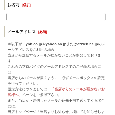
お名前
[
必須
]
メールアドレス
[
必須
]
＠以下が、
ybb.co.jp
や
yahoo.co.jp
または
ezweb.ne.jp
のメ
ールアドレスをご利用の場合、
当店から送信するメールが届かないことが多発しておりま
す。
これらのプロバイダのメールアドレスでのご登録の場合に
は、
当店からのメールが届くように、必ずメールボックスの設定
を行ってください。
設定方法につきましては、
「当店からのメールが届かないお
客様へ」
ページをご参照下さい。
また、当店から送信したメールが宛先不明で返ってくる場合
には、
当店トップページ「当店よりお知らせ」欄にてお知らせしま