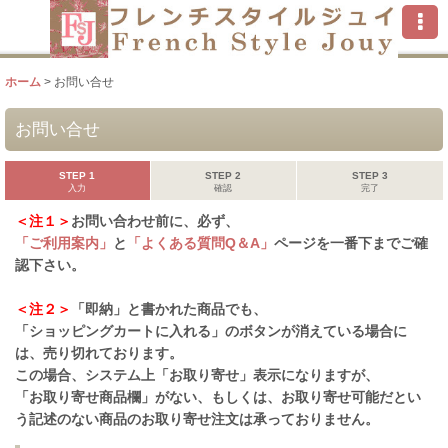
ホーム
>
お問い合せ
お問い合せ
STEP 1
STEP 2
STEP 3
入力
確認
完了
＜注１＞
お問い合わせ前に、必ず、
「ご利用案内」
と
「よくある質問Q＆A」
ページを一番下までご確
認下さい。
＜注２＞
「即納」と書かれた商品でも、
「ショッピングカートに入れる」のボタンが消えている場合に
は、売り切れております。
この場合、システム上「お取り寄せ」表示になりますが、
「お取り寄せ商品欄」がない、もしくは、お取り寄せ可能だとい
う記述のない商品のお取り寄せ注文は承っておりません。