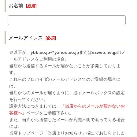
お名前
[
必須
]
メールアドレス
[
必須
]
＠以下が、
ybb.co.jp
や
yahoo.co.jp
または
ezweb.ne.jp
のメ
ールアドレスをご利用の場合、
当店から送信するメールが届かないことが多発しておりま
す。
これらのプロバイダのメールアドレスでのご登録の場合に
は、
当店からのメールが届くように、必ずメールボックスの設定
を行ってください。
設定方法につきましては、
「当店からのメールが届かないお
客様へ」
ページをご参照下さい。
また、当店から送信したメールが宛先不明で返ってくる場合
には、
当店トップページ「当店よりお知らせ」欄にてお知らせしま