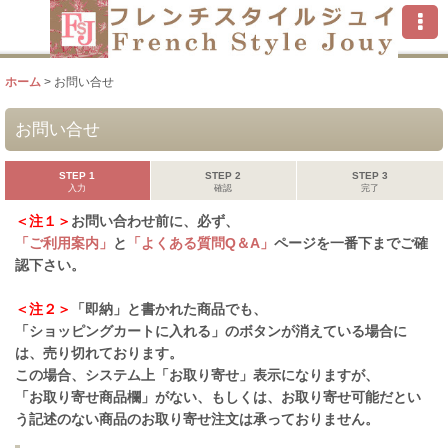
ホーム
>
お問い合せ
お問い合せ
STEP 1
STEP 2
STEP 3
入力
確認
完了
＜注１＞
お問い合わせ前に、必ず、
「ご利用案内」
と
「よくある質問Q＆A」
ページを一番下までご確
認下さい。
＜注２＞
「即納」と書かれた商品でも、
「ショッピングカートに入れる」のボタンが消えている場合に
は、売り切れております。
この場合、システム上「お取り寄せ」表示になりますが、
「お取り寄せ商品欄」がない、もしくは、お取り寄せ可能だとい
う記述のない商品のお取り寄せ注文は承っておりません。