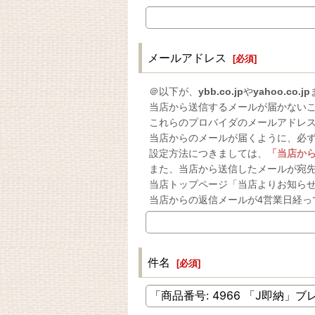
メールアドレス
[
必須
]
＠以下が、
ybb.co.jp
や
yahoo.co.jp
当店から送信するメールが届かない
これらのプロバイダのメールアドレ
当店からのメールが届くように、必
設定方法につきましては、
「当店か
また、当店から送信したメールが宛
当店トップページ「当店よりお知ら
当店からの返信メールが4営業日経っ
件名
[
必須
]