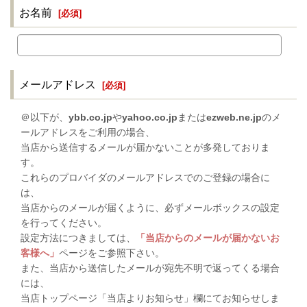
お名前
[
必須
]
メールアドレス
[
必須
]
＠以下が、
ybb.co.jp
や
yahoo.co.jp
または
ezweb.ne.jp
のメ
ールアドレスをご利用の場合、
当店から送信するメールが届かないことが多発しておりま
す。
これらのプロバイダのメールアドレスでのご登録の場合に
は、
当店からのメールが届くように、必ずメールボックスの設定
を行ってください。
設定方法につきましては、
「当店からのメールが届かないお
客様へ」
ページをご参照下さい。
また、当店から送信したメールが宛先不明で返ってくる場合
には、
当店トップページ「当店よりお知らせ」欄にてお知らせしま