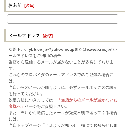
お名前
[
必須
]
メールアドレス
[
必須
]
＠以下が、
ybb.co.jp
や
yahoo.co.jp
または
ezweb.ne.jp
のメ
ールアドレスをご利用の場合、
当店から送信するメールが届かないことが多発しておりま
す。
これらのプロバイダのメールアドレスでのご登録の場合に
は、
当店からのメールが届くように、必ずメールボックスの設定
を行ってください。
設定方法につきましては、
「当店からのメールが届かないお
客様へ」
ページをご参照下さい。
また、当店から送信したメールが宛先不明で返ってくる場合
には、
当店トップページ「当店よりお知らせ」欄にてお知らせしま