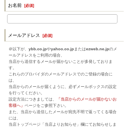
お名前
[
必須
]
メールアドレス
[
必須
]
＠以下が、
ybb.co.jp
や
yahoo.co.jp
または
ezweb.ne.jp
のメ
ールアドレスをご利用の場合、
当店から送信するメールが届かないことが多発しておりま
す。
これらのプロバイダのメールアドレスでのご登録の場合に
は、
当店からのメールが届くように、必ずメールボックスの設定
を行ってください。
設定方法につきましては、
「当店からのメールが届かないお
客様へ」
ページをご参照下さい。
また、当店から送信したメールが宛先不明で返ってくる場合
には、
当店トップページ「当店よりお知らせ」欄にてお知らせしま