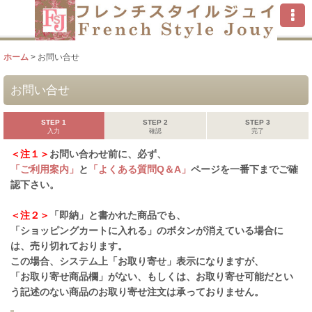
ホーム
>
お問い合せ
お問い合せ
STEP 1
STEP 2
STEP 3
入力
確認
完了
＜注１＞
お問い合わせ前に、必ず、
「ご利用案内」
と
「よくある質問Q＆A」
ページを一番下までご確
認下さい。
＜注２＞
「即納」と書かれた商品でも、
「ショッピングカートに入れる」のボタンが消えている場合に
は、売り切れております。
この場合、システム上「お取り寄せ」表示になりますが、
「お取り寄せ商品欄」がない、もしくは、お取り寄せ可能だとい
う記述のない商品のお取り寄せ注文は承っておりません。