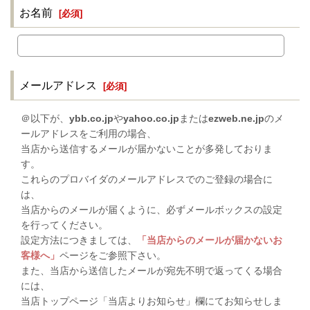
お名前
[
必須
]
メールアドレス
[
必須
]
＠以下が、
ybb.co.jp
や
yahoo.co.jp
または
ezweb.ne.jp
のメ
ールアドレスをご利用の場合、
当店から送信するメールが届かないことが多発しておりま
す。
これらのプロバイダのメールアドレスでのご登録の場合に
は、
当店からのメールが届くように、必ずメールボックスの設定
を行ってください。
設定方法につきましては、
「当店からのメールが届かないお
客様へ」
ページをご参照下さい。
また、当店から送信したメールが宛先不明で返ってくる場合
には、
当店トップページ「当店よりお知らせ」欄にてお知らせしま