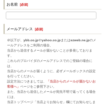
お名前
[
必須
]
メールアドレス
[
必須
]
＠以下が、
ybb.co.jp
や
yahoo.co.jp
または
ezweb.ne.jp
のメ
ールアドレスをご利用の場合、
当店から送信するメールが届かないことが多発しておりま
す。
これらのプロバイダのメールアドレスでのご登録の場合に
は、
当店からのメールが届くように、必ずメールボックスの設定
を行ってください。
設定方法につきましては、
「当店からのメールが届かないお
客様へ」
ページをご参照下さい。
また、当店から送信したメールが宛先不明で返ってくる場合
には、
当店トップページ「当店よりお知らせ」欄にてお知らせしま