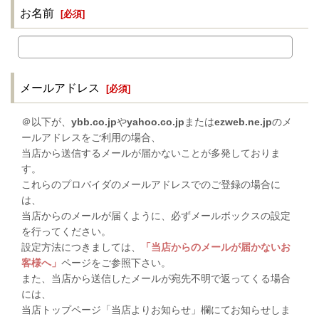
お名前
[
必須
]
メールアドレス
[
必須
]
＠以下が、
ybb.co.jp
や
yahoo.co.jp
または
ezweb.ne.jp
のメ
ールアドレスをご利用の場合、
当店から送信するメールが届かないことが多発しておりま
す。
これらのプロバイダのメールアドレスでのご登録の場合に
は、
当店からのメールが届くように、必ずメールボックスの設定
を行ってください。
設定方法につきましては、
「当店からのメールが届かないお
客様へ」
ページをご参照下さい。
また、当店から送信したメールが宛先不明で返ってくる場合
には、
当店トップページ「当店よりお知らせ」欄にてお知らせしま