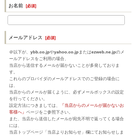
お名前
[
必須
]
メールアドレス
[
必須
]
＠以下が、
ybb.co.jp
や
yahoo.co.jp
または
ezweb.ne.jp
のメ
ールアドレスをご利用の場合、
当店から送信するメールが届かないことが多発しておりま
す。
これらのプロバイダのメールアドレスでのご登録の場合に
は、
当店からのメールが届くように、必ずメールボックスの設定
を行ってください。
設定方法につきましては、
「当店からのメールが届かないお
客様へ」
ページをご参照下さい。
また、当店から送信したメールが宛先不明で返ってくる場合
には、
当店トップページ「当店よりお知らせ」欄にてお知らせしま