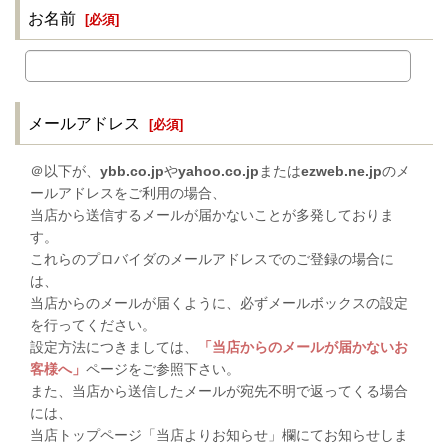
お名前
[
必須
]
メールアドレス
[
必須
]
＠以下が、
ybb.co.jp
や
yahoo.co.jp
または
ezweb.ne.jp
のメ
ールアドレスをご利用の場合、
当店から送信するメールが届かないことが多発しておりま
す。
これらのプロバイダのメールアドレスでのご登録の場合に
は、
当店からのメールが届くように、必ずメールボックスの設定
を行ってください。
設定方法につきましては、
「当店からのメールが届かないお
客様へ」
ページをご参照下さい。
また、当店から送信したメールが宛先不明で返ってくる場合
には、
当店トップページ「当店よりお知らせ」欄にてお知らせしま