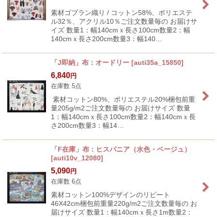
素材ゴブラン織り / コットン58%、ポリエステ
ル32％、アクリル10％ご注文数量毎の お届けサ
イズ 数量1：幅140cmｘ長さ100cm数量2：幅
140cmｘ長さ200cm数量3：幅140…
「J即納」布：オードリー
[
auti35a_15850
]
6,840
円
在庫数 5点
素材コットン80%、ポリエステル20%梱包前重
量205g/m2ご注文数量毎の お届けサイズ 数量
1：幅140cmｘ長さ100cm数量2：幅140cmｘ長
さ200cm数量3：幅14…
「F在庫」布：ヒスパニア（水色・ベージュ）
[
auti10v_12080
]
5,090
円
在庫数 6点
素材コットン100%デザインのリピート
46X42cm梱包前重量220g/m2ご注文数量毎の お
届けサイズ 数量1：幅140cmｘ長さ1m数量2：