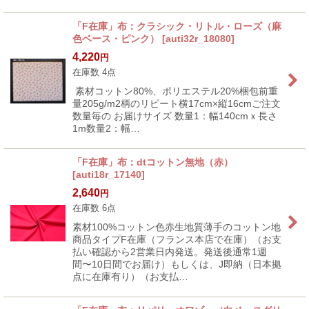
「F在庫」布：クラシック・リトル・ローズ（麻
色ベース・ピンク）
[
auti32r_18080
]
4,220
円
在庫数 4点
素材コットン80%、ポリエステル20%梱包前重
量205g/m2柄のリピート横17cm×縦16cmご注文
数量毎の お届けサイズ 数量1：幅140cmｘ長さ
1m数量2：幅…
「F在庫」布：dtコットン無地（赤）
[
auti18r_17140
]
2,640
円
在庫数 6点
素材100%コットン色赤生地質薄手のコットン地
商品タイプF在庫（フランス本店で在庫）（お支
払い確認から2営業日内発送。発送後通常1週
間〜10日間でお届け）もしくは、J即納（日本拠
点に在庫有り）（お支払…