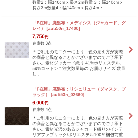
数量2：幅140cmｘ長さ2m数量３：幅140cmｘ
長さ3m数量4：幅140cmｘ長さ4m・…
「F在庫」廃盤布：メディシス（ジャカード、グ
レイ）
[
auti50n_17400
]
7,750
円
在庫数 3点
＊ご利用のモニターにより、色の見え方が実際
の商品と異なることがございますのでご了承下
さい。素材ジャカード織り 41%ポリエステル、
59%コットンご注文数量毎の お届けサイズ 数量
1…
「F在庫」廃盤布：リシュリュー（ダマスク、ブ
ラック）
[
auti53n_02660
]
6,000
円
在庫数 4点
＊ご利用のモニターにより、色の見え方が実際
の商品と異なることがございますのでご了承下
さい。素材光沢のあるジャカード織りのインテ
リアファブリック/ポリエステル100％梱包前重