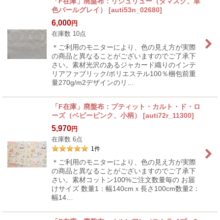
「F在庫」廃盤布：リシュリュー（ダマスク、単
色パールグレイ）
[
auti53n_02680
]
6,000
円
在庫数 10点
＊ご利用のモニターにより、色の見え方が実際
の商品と異なることがございますのでご了承下
さい。素材光沢のあるジャカード織りのインテ
リアファブリック/ポリエステル100％梱包前重
量270g/m2デザインのリ…
「F在庫」廃盤布：プティット・カルト・ド・ロ
ーズ（ベビーピンク、小柄）
[
auti72r_11300
]
5,970
円
在庫数 6点
1
件
＊ご利用のモニターにより、色の見え方が実際
の商品と異なることがございますのでご了承下
さい。素材コットン100%ご注文数量毎の お届
けサイズ 数量1：幅140cmｘ長さ100cm数量2：
幅14…