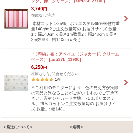
ンク、赤、グリーン）
[
auti36r_27100
]
3,740
円
在庫なし/完売
素材コットン35%、ポリエステル65%梱包前重
量140g/m2ご注文数量毎の お届けサイズ 数量
1：幅140cmｘ長さ1m数量2：幅140cmｘ長さ
2m数量3：幅140cmｘ長さ…
「J即納」布：アベイユ（ジャカード, クリーム
ベース）
[
auti37b_11900
]
6,250
円
在庫なし/お問合せください
1
件
＊ご利用のモニターにより、色の見え方が実際
の商品と異なることがございますのでご了承下
さい。素材ジャカード生地、71％ポリエステ
ル、29％コットンご注文数量毎の お届けサイ
ズ 数量1：幅148…
＜発送について＞
＜送料＞