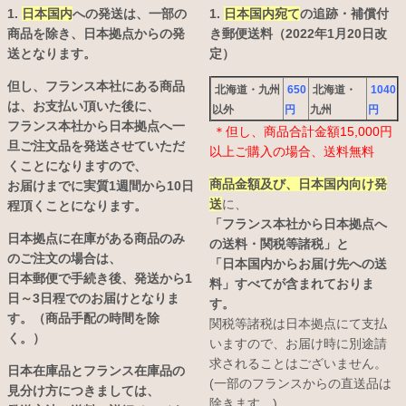
1.
日本国内
への発送は、
一部の
1.
日本国内宛て
の追跡・補償付
商品を除き、日本拠点からの発
き郵便送料（2022年1月20日改
送となります。
定）
但し、フランス本社にある商品
北海道・九州
650
北海道・
1040
は、お支払い頂いた後に、
以外
円
九州
円
フランス本社から日本拠点へ一
＊但し、商品合計金額15,000円
旦ご注文品を発送させていただ
以上ご購入の場合、送料無料
くことになりますので、
商品金額及び、日本国内向け発
お届けまでに実質1週間から10日
送
に、
程頂くことになります。
「フランス本社から日本拠点へ
日本拠点に在庫がある商品のみ
の送料・関税等諸税」と
のご注文の場合は、
「日本国内からお届け先への送
日本郵便で手続き後、発送から1
料」すべてが含まれておりま
日～3日程でのお届けとなりま
す。
す。（商品手配の時間を除
関税等諸税は日本拠点にて支払
く。）
いますので、お届け時に別途請
求されることはございません。
日本在庫品とフランス在庫品の
(一部のフランスからの直送品は
見分け方につきましては、
除きます。)