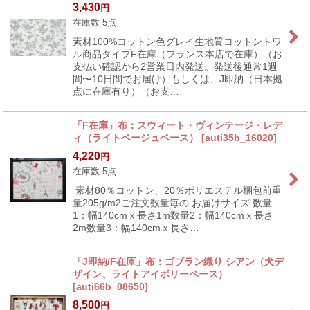
3,430
円
在庫数 5点
素材100%コットン色グレイ生地質コットントワ
ル商品タイプF在庫（フランス本店で在庫）（お
支払い確認から2営業日内発送。発送後通常1週
間〜10日間でお届け）もしくは、J即納（日本拠
点に在庫有り）（お支…
「F在庫」布：スウィート・ヴィンテージ・レデ
ィ（ライトベージュベース）
[
auti35b_16020
]
4,220
円
在庫数 5点
素材80％コットン、20％ポリエステル梱包前重
量205g/m2ご注文数量毎の お届けサイズ 数量
1：幅140cmｘ長さ1m数量2：幅140cmｘ長さ
2m数量3：幅140cmｘ長さ…
「J即納/F在庫」布：ゴブラン織り シアン（犬デ
ザイン、ライトアイボリーベース）
[
auti66b_08650
]
8,500
円