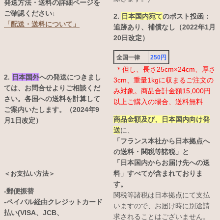
発送方法・送料の詳細ページを
ご確認ください↓
2.
日本国内宛て
のポスト投函：
「配送・送料について」
追跡あり、補償なし（2022年1月
20日改定）
全国一律
250円
＊但し、長さ25cm×24cm、厚さ
2.
日本国外
への発送につきまし
3cm、重量1kgに収まるご注文の
ては、お問合せよりご相談くだ
み対象。商品合計金額15,000円
さい。各国への送料を計算して
以上ご購入の場合、送料無料
ご案内いたします。（2024年9
商品金額及び、日本国内向け発
月1日改定）
送
に、
「フランス本社から日本拠点へ
の送料・関税等諸税」と
「日本国内からお届け先への送
料」すべてが含まれておりま
＜お支払い方法＞
す。
-郵便振替
関税等諸税は日本拠点にて支払
-ペイパル経由クレジットカード
いますので、お届け時に別途請
払い(VISA、JCB、
求されることはございません。