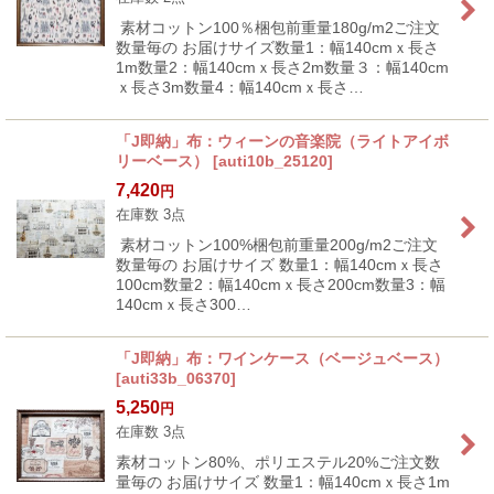
素材コットン100％梱包前重量180g/m2ご注文
数量毎の お届けサイズ数量1：幅140cmｘ長さ
1m数量2：幅140cmｘ長さ2m数量３：幅140cm
ｘ長さ3m数量4：幅140cmｘ長さ…
「J即納」布：ウィーンの音楽院（ライトアイボ
リーベース）
[
auti10b_25120
]
7,420
円
在庫数 3点
素材コットン100%梱包前重量200g/m2ご注文
数量毎の お届けサイズ 数量1：幅140cmｘ長さ
100cm数量2：幅140cmｘ長さ200cm数量3：幅
140cmｘ長さ300…
「J即納」布：ワインケース（ベージュベース）
[
auti33b_06370
]
5,250
円
在庫数 3点
素材コットン80%、ポリエステル20%ご注文数
量毎の お届けサイズ 数量1：幅140cmｘ長さ1m