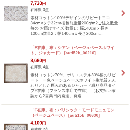
7,730
円
在庫数 3点
素材コットン100%デザインのリピートヨコ
34cm×タテ32cm梱包前重量200g/m2ご注文数量
毎の お届けサイズ 数量1：幅140cmｘ長さ
100cm数量2：幅140cmｘ長さ200cm…
「F在庫」布：シアン（ベージュベースホワイ
ト、ジャカード）
[
auti52b_06210
]
8,680
円
在庫数 4点
素材コットン70%、ポリエステル30%柄のリピ
ート ー色ベージュベースホワイト生地質ふん
わりとした厚みのあるジャカード織り商品タイ
プF在庫（フランス本店で在庫） （お支払い確
認から2営業日内発送。発送…
「F在庫」布：パリシック・モードモニュモン
（ベージュベース）
[
auti15b_06630
]
4,100
円
在庫数 2点