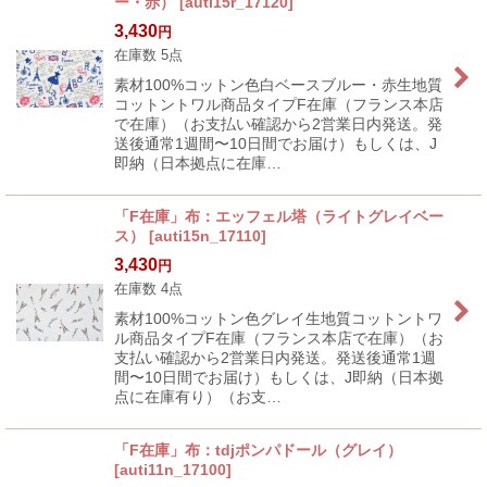
ー・赤）
[
auti15r_17120
]
3,430
円
在庫数 5点
素材100%コットン色白ベースブルー・赤生地質
コットントワル商品タイプF在庫（フランス本店
で在庫）（お支払い確認から2営業日内発送。発
送後通常1週間〜10日間でお届け）もしくは、J
即納（日本拠点に在庫…
「F在庫」布：エッフェル塔（ライトグレイベー
ス）
[
auti15n_17110
]
3,430
円
在庫数 4点
素材100%コットン色グレイ生地質コットントワ
ル商品タイプF在庫（フランス本店で在庫）（お
支払い確認から2営業日内発送。発送後通常1週
間〜10日間でお届け）もしくは、J即納（日本拠
点に在庫有り）（お支…
「F在庫」布：tdjポンパドール（グレイ）
[
auti11n_17100
]