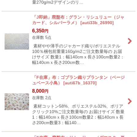
量270g/m2デザインのリ…
「J即納」廃盤布：グラン・リシュリュー（ジャ
カード、シルバーラメ）
[
auti33b_26990
]
6,350
円
在庫数 5点
素材やや薄手のジャカード織り/ポリエステル
100％梱包前重量160g/m2ご注文数量毎の お届
けサイズ 数量1：幅140cmｘ長さ100cm数量2：
幅140cmｘ長さ200cm数…
「F在庫」布：ゴブラン織りプランタン（ベージ
ュベース小鳥）
[
auti67b_16370
]
8,000
円
在庫数 2点
素材コットン58%、ポリエステル32%、ポリア
クリック10%ご注文数量毎の お届けサイズ 数量
1：幅140cmｘ長さ100cm数量2：幅140cmｘ長
さ200cm数量3：幅140…