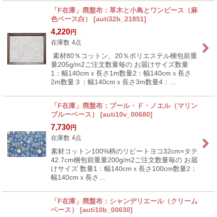
「F在庫」廃盤布：草木と小鳥とワンピース（麻
色ベース白）
[
auti32b_21851
]
4,220
円
在庫数 4点
素材80％コットン、20％ポリエステル梱包前重
量205g/m2ご注文数量毎の お届けサイズ数量
1：幅140cmｘ長さ1m数量2：幅140cmｘ長さ
2m数量３：幅140cmｘ長さ3m数量4：…
「F在庫」廃盤布：ブール・ド・ノエル（マリン
ブルーベース）
[
auti10v_00680
]
7,730
円
在庫数 4点
素材コットン100%柄のリピートヨコ32cm×タテ
42.7cm梱包前重量200g/m2ご注文数量毎の お届
けサイズ 数量1：幅140cmｘ長さ100cm数量2：
幅140cmｘ長さ…
「F在庫」廃盤布：シャンデリエール（クリーム
ベース）
[
auti10b_00630
]