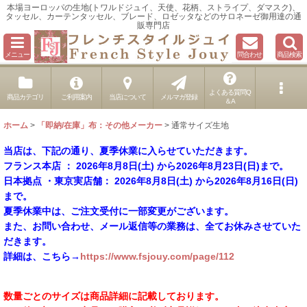
本場ヨーロッパの生地(トワルドジュイ、天使、花柄、ストライプ、ダマスク)、
タッセル、カーテンタッセル、ブレード、ロゼッタなどのサロネーゼ御用達の通
販専門店
メニュー
問合わせ
商品検索
よくある質問Q
商品カテゴリ
ご利用案内
当店について
メルマガ登録
＆A
ホーム
>
「即納/在庫」布：その他メーカー
>
通常サイズ生地
当店は、下記の通り、夏季休業に入らせていただきます。
フランス本店 ： 2026年8月8日(土) から2026年8月23日(日)まで。
日本拠点 ・東京実店舗： 2026年8月8日(土) から2026年8月16日(日)
まで。
夏季休業中は、ご注文受付に一部変更がございます。
また、お問い合わせ、メール返信等の業務は、全てお休みさせていた
だきます。
詳細は、こちら→
https://www.fsjouy.com/page/112
数量ごとのサイズは商品詳細に記載しております。