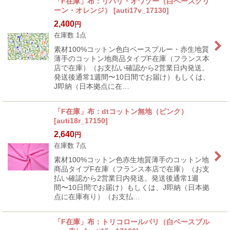
「F在庫」布：リパリ・オワゾー（白ベースグリ
ーン・オレンジ）
[
auti17v_17130
]
2,400
円
在庫数 1点
素材100%コットン色白ベースブルー・赤生地質
薄手のコットン地商品タイプF在庫（フランス本
店で在庫）（お支払い確認から2営業日内発送。
発送後通常1週間〜10日間でお届け）もしくは、
J即納（日本拠点に在…
「F在庫」布：dtコットン無地（ピンク）
[
auti18r_17150
]
2,640
円
在庫数 7点
素材100%コットン色赤生地質薄手のコットン地
商品タイプF在庫（フランス本店で在庫）（お支
払い確認から2営業日内発送。発送後通常1週
間〜10日間でお届け）もしくは、J即納（日本拠
点に在庫有り）（お支払…
「F在庫」布：トリコロールパリ（白ベースブル