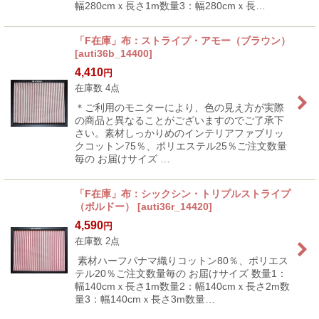
幅280cmｘ長さ1m数量3：幅280cmｘ長…
「F在庫」布：ストライプ・アモー（ブラウン）
[
auti36b_14400
]
4,410
円
在庫数 4点
＊ご利用のモニターにより、色の見え方が実際
の商品と異なることがございますのでご了承下
さい。素材しっかりめのインテリアファブリッ
クコットン75％、ポリエステル25％ご注文数量
毎の お届けサイズ …
「F在庫」布：シックシン・トリプルストライプ
（ボルドー）
[
auti36r_14420
]
4,590
円
在庫数 2点
素材ハーフパナマ織りコットン80％、ポリエス
テル20％ご注文数量毎の お届けサイズ 数量1：
幅140cmｘ長さ1m数量2：幅140cmｘ長さ2m数
量3：幅140cmｘ長さ3m数量…