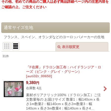
その他、初めての商品のご購入は必ず商品詳細ページ内の注意内容を
ご確認の上、ご注文ください
通常サイズ生地
フランス、スペイン、オランダなどのヨーロッパメーカーの生地
表示順変更
閉じる
31
件
表示数
:
「F在庫」ドラロン加工布：ハイドランジア・ロ
ーズ（ピンク・グレイ・グリーン）
在庫あり
[
auti32r_00650
]
9,380
円
並び順
:
在庫数 4点
素材ポリアクリック100%（ドラロン加工）ご注
絞り込む
文数量毎の お届けサイズ 数量1：幅140cmｘ長
さ1m数量2：幅140cmｘ長さ2m数量3：幅
140cmｘ長さ3m数量4：幅140cmｘ長さ4…