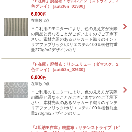
「F在庫」廃盤布：オルレアン（ストライプ、2
色グレイ）
[
auti36n_01990
]
6,000
円
在庫数 2点
＊ご利用のモニターにより、色の見え方が実際
の商品と異なることがございますのでご了承下
さい。素材光沢のあるジャカード織りのインテ
リアファブリック/ポリエステル100％梱包前重
量270g/m2デザインのリ…
「F在庫」廃盤布：リシュリュー（ダマスク、2
色グレイ）
[
auti53n_02630
]
6,000
円
在庫数 9点
＊ご利用のモニターにより、色の見え方が実際
の商品と異なることがございますのでご了承下
さい。素材光沢のあるジャカード織りのインテ
リアファブリック/ポリエステル100％梱包前重
量270g/m2デザインのリ…
「J即納/F在庫」廃盤布：サテンストライプ（ピ