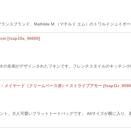
 フランスブランド、Mathilde M.（マチルド エム）のトワルドジュイポ
cm
[
tsap10a_46600
]
cm モネの名画がデザインされたフキンです。フレンチスタイルのキッチ
ン・メイヤード（クリームベース赤）× ストライプアモー
[
fsap11r_859
ント。大人可愛いフラットトートバッグです。 A4サイズが横に入り、