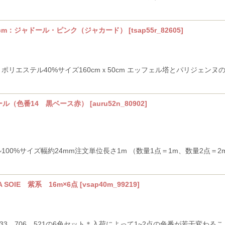
50cm：ジャドール・ピンク（ジャカード）
[
tsap55r_82605
]
ポリエステル40%サイズ160cmｘ50cm エッフェル塔とパリジェ
ール（色番14 黒ベース赤）
[
auru52n_80902
]
100%サイズ幅約24mm注文単位長さ1m （数量1点＝1m、数量2点＝
 SOIE 紫系 16m×6点
[
vsap40m_99219
]
0、133、706、521の6色セット＊入荷によって1~2点の色番が若干変わ