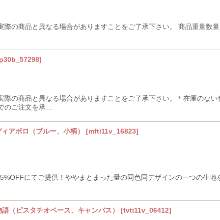
際の商品と異なる場合がありますことをご了承下さい。 商品重量数量1に
p30b_57298
]
実際の商品と異なる場合がありますことをご了承下さい。＊在庫のない
でのご注文を承…
ニディアボロ（ブルー、小柄）
[
mfti11v_16823
]
、15%OFFにてご提供！ややまとまった量の同色同デザインの一つの生
の物語（ピスタチオベース、キャンバス）
[
tvti11v_06412
]