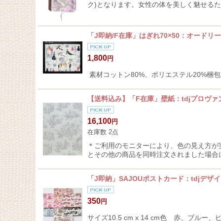
ク)となります。女性の体を美しく魅せる
「J即納/F在庫」はぎれ70×50：オードリー
1,800
円
素材コットン80%、ポリエステル20%梱包前重
【送料込み】「F在庫」壁紙：tdjプロヴァ
16,100
円
在庫数 2点
＊ご利用のモニターにより、色の見え方が
とその他の商品を同時注文されました場合
「J即納」SAJOUポストカード：tdjデザ
350
円
サイズ10.5 cm x 14 cm色 赤、