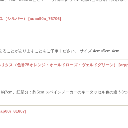
イユ（シルバー）
[
auca90a_76706
]
ことがありますことをご了承ください。 サイズ 4cm×5cm 4cm…
ルリタス（色番75オレンジ・オールドローズ・ヴェルドグリーン）
[
crp
：約7cm、紐部分：約5cm スペインメーカーのキータッセル色の違う
ap00r_81607
]