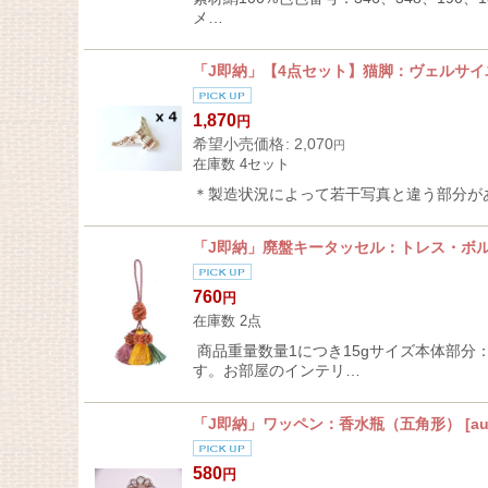
メ…
「J即納」【4点セット】猫脚：ヴェルサ
1,870
円
希望小売価格
:
2,070
円
在庫数 4セット
＊製造状況によって若干写真と違う部分がある
「J即納」廃盤キータッセル：トレス・ボ
760
円
在庫数 2点
商品重量数量1につき15gサイズ本体部分
す。お部屋のインテリ…
「J即納」ワッペン：香水瓶（五角形）
[
au
580
円