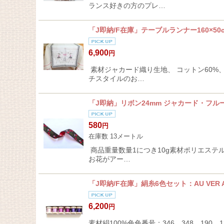
ランス好きの方のプレ…
「J即納/F在庫」テーブルランナー160×
6,900
円
素材ジャカード織り生地、 コットン60%、
チスタイルのお…
「J即納」リボン24mm ジャカード・フル
580
円
在庫数 13メートル
商品重量数量1につき10g素材ポリエステル
お花がアー…
「J即納/F在庫」絹糸6色セット：AU VER A
6,200
円
素材絹100%色色番号：346、348、19