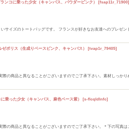
ブランコに乗った少女（キャンバス、パウダーピンク）
[
fsap11r_71900
よいサイズのトートバッグです。 フランスが好きなお友達へのプレゼン
ペルゼポリス（生成りベースピンク、キャンバス）
[
tvap1r_79405
]
際の商品と異なることがございますのでご了承下さい。素材しっかりめのコ
コに乗った少女（キャンバス、麻色ベース紫）
[
s-flcqldlnfc
]
実際の商品と異なることがございますのでご了承下さい。＊下の写真は