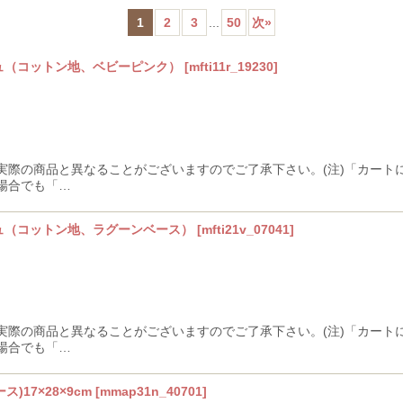
1
2
3
...
50
次
»
ンジュ（コットン地、ベビーピンク）
[
mfti11r_19230
]
絞り込む
実際の商品と異なることがございますのでご了承下さい。(注)「カート
場合でも「…
ンジュ（コットン地、ラグーンベース）
[
mfti21v_07041
]
実際の商品と異なることがございますのでご了承下さい。(注)「カート
場合でも「…
ス)17×28×9cm
[
mmap31n_40701
]