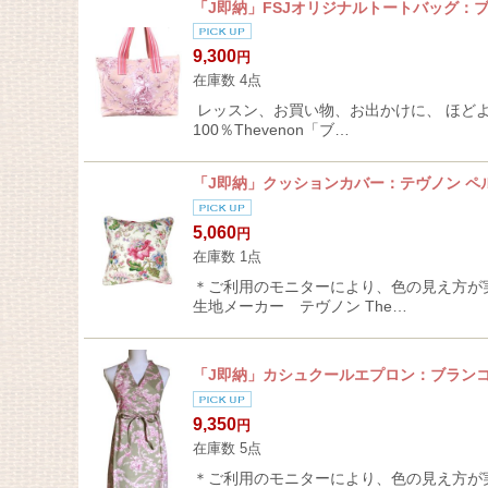
「J即納」FSJオリジナルトートバッグ：
9,300
円
在庫数 4点
レッスン、お買い物、お出かけに、 ほど
100％Thevenon「ブ…
「J即納」クッションカバー：テヴノン 
5,060
円
在庫数 1点
＊ご利用のモニターにより、色の見え方が実
生地メーカー テヴノン The…
「J即納」カシュクールエプロン：ブラン
9,350
円
在庫数 5点
＊ご利用のモニターにより、色の見え方が