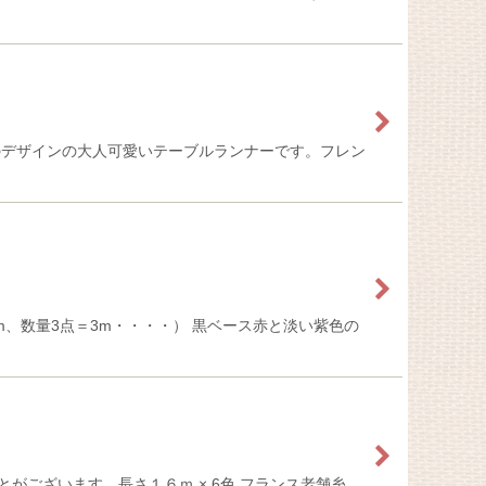
ンヌのデザインの大人可愛いテーブルランナーです。フレン
2m、数量3点＝3m・・・・） 黒ベース赤と淡い紫色の
ることがございます。長さ１６ｍ × 6色 フランス老舗糸