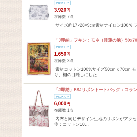
3,920
円
在庫数 7点
サイズ約17×28×9cm素材ナイロン100％
「J即納」フキン：モネ（睡蓮の池）50x70
1,650
円
在庫数 3点
素材コットン100%サイズ50cmｘ70
り、棚の目隠しにした…
「J即納」FSJリボントートバッグ：コラ
6,000
円
在庫数 1点
内布と同じデザイン生地のリボンがアクセ
側：コットン10…