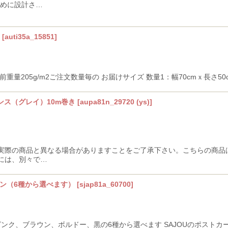
ために設計さ…
[
auti35a_15851
]
量205g/m2ご注文数量毎の お届けサイズ 数量1：幅70cmｘ長さ50cm
ンス（グレイ）10m巻き
[
aupa81n_29720 (ys)
]
実際の商品と異なる場合がありますことをご了承下さい。こちらの商品
には、別々で…
イン（6種から選べます）
[
sjap81a_60700
]
ブルー、ピンク、ブラウン、ボルドー、黒の6種から選べます SAJOUのポ