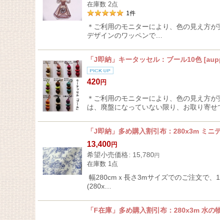
在庫数 2点
1
件
＊ご利用のモニターにより、色の見え方が実
デザインのワッペンで…
「J即納」キータッセル：ブール10色
[
aup
420
円
＊ご利用のモニターにより、色の見え方が
は、廃盤になっていない限り、お取り寄せ
「J即納」多め購入割引布：280x3m ミ
13,400
円
希望小売価格
:
15,780
円
在庫数 1点
幅280cmｘ長さ3mサイズでのご注文で
(280x…
「F在庫」多め購入割引布：280x3m 水