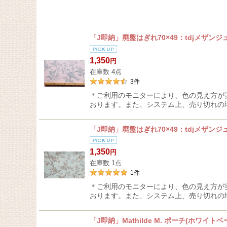
在庫あり
「J即納」廃盤はぎれ70×49：tdjメザ
並び順
:
1,350
円
在庫数 4点
3
件
＊ご利用のモニターにより、色の見え方が
おります。また、システム上、売り切れの
「J即納」廃盤はぎれ70×49：tdjメザ
1,350
円
在庫数 1点
1
件
＊ご利用のモニターにより、色の見え方が
おります。また、システム上、売り切れの
「J即納」Mathilde M. ポーチ(ホワイトベー