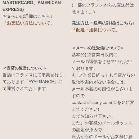
MASTERCARD、AMERICAN
(一部のフランスからの直送品は
EXPRESS)
除きます。)
お支払いの詳細はこちら↓
発送方法・送料の詳細はこちら↓
「お支払い方法について」
「配送・送料について」
＜メールの送受信について＞
基本的に2営業日以内に
メールの返信をさせていただい
＜当店の運営について＞
ております。
当店はフランスにて事業登録し
もし4営業日経っても当店からの
ております「AYAFRANCE」に
返信や案内がない場合には、
て運営されております。
メール不着の可能性がございま
すので、
contact☆fsjouy.com(☆を＠に変
えてください)
までお知らせ下さい。
また、お客様のメールボックス
の設定が原因で、
当店からのメールがお客様に届