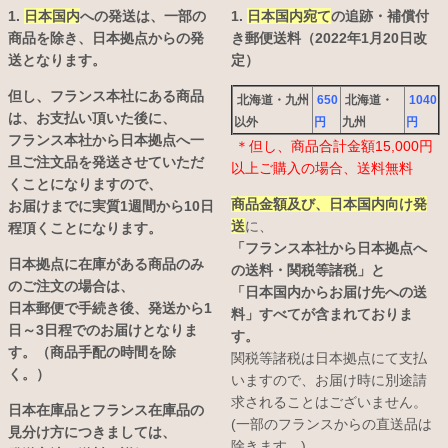
1.
日本国内
への発送は、
一部の
1.
日本国内宛て
の追跡・補償付
商品を除き、日本拠点からの発
き郵便送料（2022年1月20日改
送となります。
定）
但し、フランス本社にある商品
北海道・九州
650
北海道・
1040
は、お支払い頂いた後に、
以外
円
九州
円
フランス本社から日本拠点へ一
＊但し、商品合計金額15,000円
旦ご注文品を発送させていただ
以上ご購入の場合、送料無料
くことになりますので、
商品金額及び、日本国内向け発
お届けまでに実質1週間から10日
送
に、
程頂くことになります。
「フランス本社から日本拠点へ
日本拠点に在庫がある商品のみ
の送料・関税等諸税」と
のご注文の場合は、
「日本国内からお届け先への送
日本郵便で手続き後、発送から1
料」すべてが含まれておりま
日～3日程でのお届けとなりま
す。
す。（商品手配の時間を除
関税等諸税は日本拠点にて支払
く。）
いますので、お届け時に別途請
求されることはございません。
日本在庫品とフランス在庫品の
(一部のフランスからの直送品は
見分け方につきましては、
除きます。)