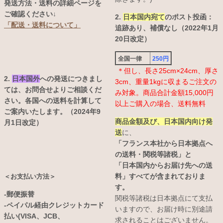
発送方法・送料の詳細ページを
ご確認ください↓
2.
日本国内宛て
のポスト投函：
「配送・送料について」
追跡あり、補償なし（2022年1月
20日改定）
全国一律
250円
＊但し、長さ25cm×24cm、厚さ
2.
日本国外
への発送につきまし
3cm、重量1kgに収まるご注文の
ては、お問合せよりご相談くだ
み対象。商品合計金額15,000円
さい。各国への送料を計算して
以上ご購入の場合、送料無料
ご案内いたします。（2024年9
商品金額及び、日本国内向け発
月1日改定）
送
に、
「フランス本社から日本拠点へ
の送料・関税等諸税」と
「日本国内からお届け先への送
料」すべてが含まれておりま
＜お支払い方法＞
す。
-郵便振替
関税等諸税は日本拠点にて支払
-ペイパル経由クレジットカード
いますので、お届け時に別途請
払い(VISA、JCB、
求されることはございません。