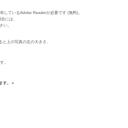
いるAdobe Readerが必要です (無料)。
場合には、
下さい。
すると上の写真の左の大きさ、
ます。
ます。＞