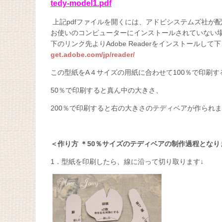
tedy-model1.pdf
上記pdfファイルを開くには、アドビシステムズ社が配布して
お使いのコンピューターにインストールされていない
下のリンク先よりAdobe Readerをインストールして
get.adobe.com/jp/reader/
この型紙をA４サイズの用紙に合わせて100％で印刷
50％で印刷すると真ん中の大きさ、
200％で印刷すると右の大きさのテディベアが作られ
＜作り方 ＊50％サイズのテディベアの制作過程となり
1．型紙を印刷したら、線に沿って切り取ります↓