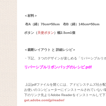
＜材料＞
布A（綿）70cm
×
50cm 布B（綿）140cm×50cm
ボタン（
天使ボタン
）幅2.5cm1個
＜裁断レイアウト と 詳細レシピ＞
・下記、３つのデザインが楽しめる「リバーシブルリ
リバーシブルリボンバッグのレシピ.pdf
上記pdfファイルを開くには、アドビシステムズ社が配布して
お使いのコンピューターにインストールされていない
下のリンク先よりAdobe Readerをインストールして
get.adobe.com/jp/reader/