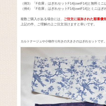
（例3）「F在庫」はぎれセットF14[csetF14]と無料ミニはぎ
（例4）「F在庫」はぎれセットF14[csetF14]とミニはぎれセッ
複数ご購入がある場合には、
ご注文に追加された順番優
上記の件、ご理解の上ご注文頂けますと幸いです。
カルトナージュや小物作り向きの大きさのはぎれセットです