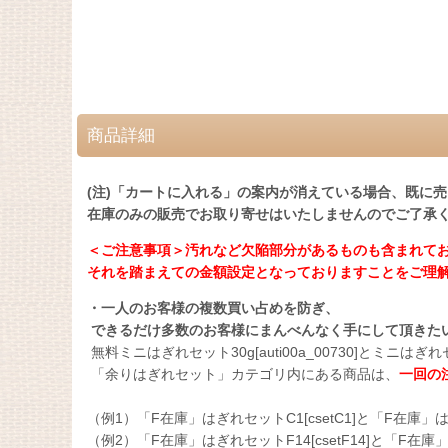
商品詳細
(注)「カートに入れる」の案内が消えている場合、既に
在庫のみの販売でお取り寄せはいたしませんのでご了承
＜ご注意事項＞汚れなど欠陥部分があるものも含まれて
それを踏まえての金額設定となっておりますことをご理
・一人のお客様の複数買い占めを防ぎ、
できるだけ多数のお客様にまんべんなく手にして頂きた
無料ミニはぎれセット30g[auti00a_00730]とミニはぎれセッ
「余りはぎれセット」カテゴリ内にある商品は、
一回の
（例1）「F在庫」はぎれセットC1[csetC1]と「F在庫」は
（例2）「F在庫」はぎれセットF14[csetF14]と「F在庫」