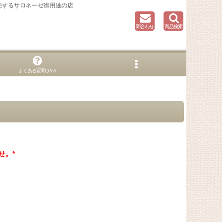
売するサロネーゼ御用達の店
問合わせ
商品検索
よくある質問Q＆A
せ。*