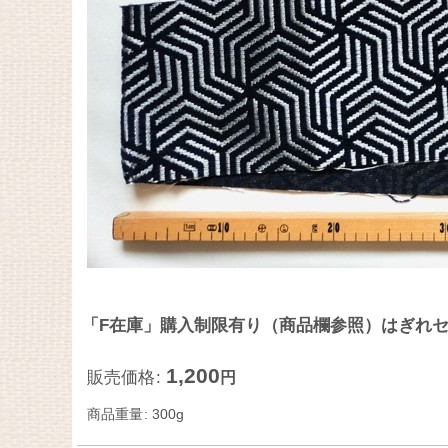
「F在庫」購入制限有り（商品欄参照）はぎれセッ
1,200
販売価格
:
円
商品重量
:
300g