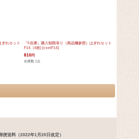
はぎれセット
「F在庫」購入制限有り（商品欄参照）はぎれセット
「F在庫」購
F14（4枚)
[
csetF14
]
G3（3枚)
[
cs
810
780
円
円
在庫数 1点
完売/入荷予定
便送料（2022年1月20日改定）