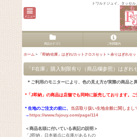
トワルドジュイ、タッセル
メニュー
商品カテゴリ
ご利用案内
ホーム
>
「即納/在庫」はぎれ/カットクロスセット
>
余りはぎれセッ
「F在庫」購入制限有り（商品欄参照）はぎれセッ
＊ご利用のモニターにより、色の見え方が実際の商品と
*「J即納」の商品は店舗でも同時に販売しております。
* 生地のご注文の前に、
当店取り扱い生地全般に関しまし
→
https://www.fsjouy.com/page/114
＜商品名頭に付いている表記の説明＞
「J即納」日本拠点に在庫があるもの