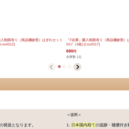
購入制限有り（商品欄参照）はぎれセット
「F在庫」購入制限有り（商品欄参照）
csetG12
]
G17（4枚)
[
csetG17
]
680
円
在庫数 1点
＜送料＞
の発送となります。
1.
日本国内宛て
の追跡・補償付き郵