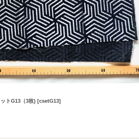
トG13（3枚)
[
csetG13
]