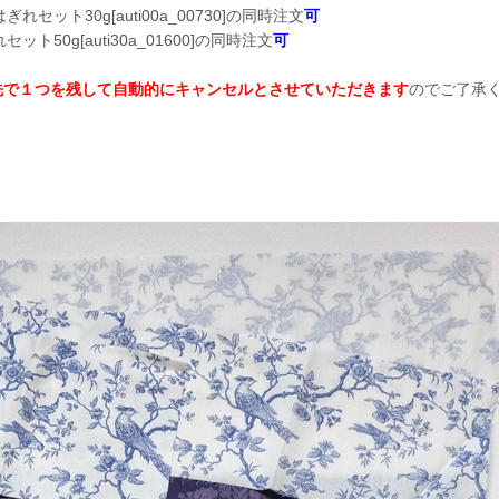
れセット30g[auti00a_00730]の同時注文
可
ト50g[auti30a_01600]の同時注文
可
先で１つを残して自動的にキャンセルとさせていただきます
のでご了承
。