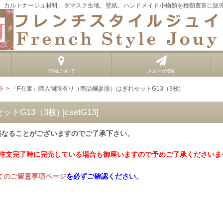
、カルトナージュ材料、ダマスク生地、壁紙、ハンドメイド小物類を種類豊富に販
当店について
メルマガ登録
ト
>
「F在庫」購入制限有り（商品欄参照）はぎれセットG13（3枚)
トG13（3枚)
[
csetG13
]
異なることがございますのでご了承下さい。
ご注文完了時に完売している場合も御座いますので予めご了承くださいま
てのご留意事項ページ
を必ずご確認ください。