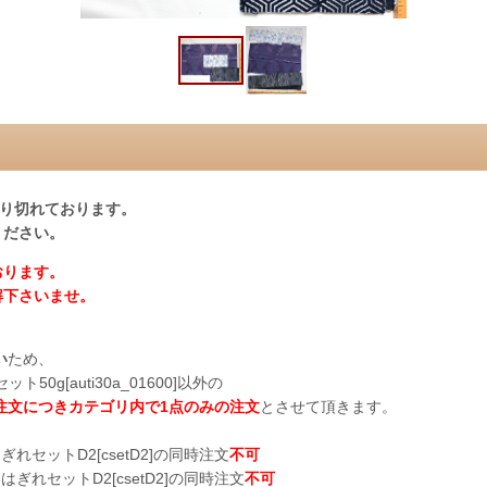
売り切れております。
ください。
おります。
解下さいませ。
い
ため、
ト50g[auti30a_01600]以外の
注文につきカテゴリ内で1点のみの注文
とさせて頂きます。
ぎれセットD2[csetD2]の同時注文
不可
はぎれセットD2[csetD2]の同時注文
不可