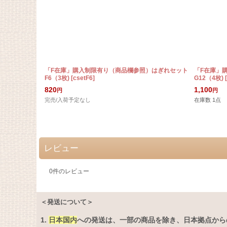
「F在庫」購入制限有り（商品欄参照）はぎれセット
「F在庫」
F6（3枚)
[
csetF6
]
G12（4枚)
[
820
1,100
円
円
完売/入荷予定なし
在庫数 1点
レビュー
0
件のレビュー
＜発送について＞
1.
日本国内
への発送は、
一部の商品を除き、日本拠点から