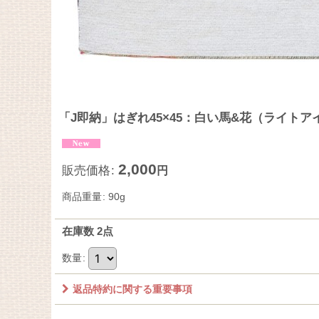
「J即納」はぎれ45×45：白い馬&花（ライト
2,000
販売価格
:
円
商品重量
:
90g
在庫数 2点
数量
:
返品特約に関する重要事項