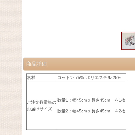
商品詳細
素材
コットン 75% ポリエステル 25%
数量1：幅45cmｘ長さ45cm
を1枚
ご注文数量毎の
お届けサイズ
数量2：
幅45cmｘ長さ45cm を2枚