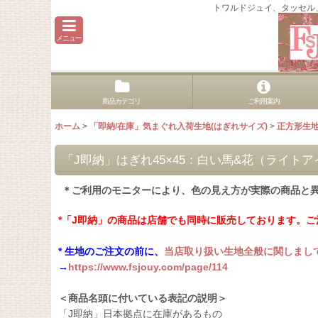
トワルドジュイ、タッセル
メニュー
商品カテゴリ
ご利用案内
ホーム
>
「即納/在庫」気まぐれ入荷生地(はぎれサイズ)
>
正方形生
「J即納」はぎれ45×45：白い馬&花（ライト
＊ご利用のモニターにより、色の見え方が実際の商品と
*「J即納」の商品は店舗でも同時に販売しております。
* 生地のご注文の前に、
当店取り扱い生地全般に関しまし
→
https://www.fsjouy.com/page/114
＜商品名頭に付いている表記の説明＞
「J即納」日本拠点に在庫があるもの