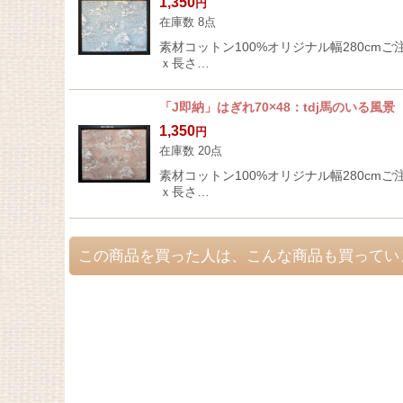
1,350
円
在庫数 8点
素材コットン100%オリジナル幅280cmご注
ｘ長さ…
「J即納」はぎれ70×48：tdj馬のいる風
1,350
円
在庫数 20点
素材コットン100%オリジナル幅280cmご注
ｘ長さ…
この商品を買った人は、こんな商品も買ってい