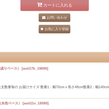
カートに入れる
お問い合わせ
お気に入り登録
生成りベース）
[
auti17b_19690
]
文数量毎の お届けサイズ 数量1：幅70cmｘ長さ48cm数量2：幅140cmｘ
景（水色ベース）
[
auti11v_19580
]