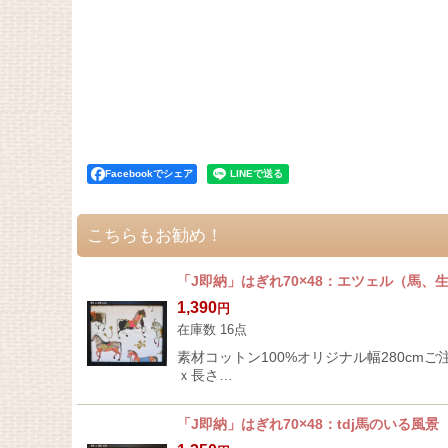
Facebookでシェア
こちらもお勧め！
「J即納」はぎれ70×48：エツェル（馬、
1,390
円
在庫数 16点
素材コットン100%オリジナル幅280cmご注
ｘ長さ…
「J即納」はぎれ70×48：tdj馬のいる風