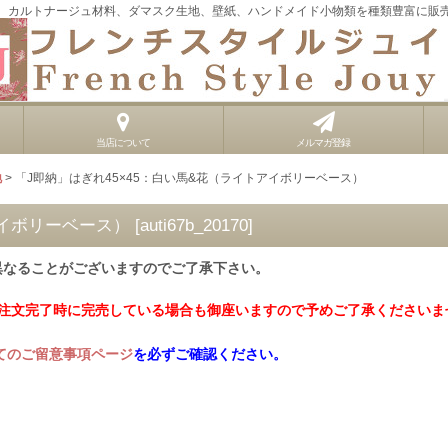
、カルトナージュ材料、ダマスク生地、壁紙、ハンドメイド小物類を種類豊富に販
当店について
メルマガ登録
地
>
「J即納」はぎれ45×45：白い馬&花（ライトアイボリーベース）
アイボリーベース）
[
auti67b_20170
]
異なることがございますのでご了承下さい。
ご注文完了時に完売している場合も御座いますので予めご了承くださいま
てのご留意事項ページ
を必ずご確認ください。