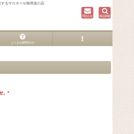
売するサロネーゼ御用達の店
問合わせ
商品検索
よくある質問Q＆A
せ。*