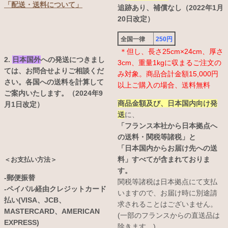
「配送・送料について」
追跡あり、補償なし（2022年1月
20日改定）
全国一律
250円
＊但し、長さ25cm×24cm、厚さ
2.
日本国外
への発送につきまし
3cm、重量1kgに収まるご注文の
ては、お問合せよりご相談くだ
み対象。商品合計金額15,000円
さい。各国への送料を計算して
以上ご購入の場合、送料無料
ご案内いたします。（2024年9
商品金額及び、日本国内向け発
月1日改定）
送
に、
「フランス本社から日本拠点へ
の送料・関税等諸税」と
「日本国内からお届け先への送
料」すべてが含まれておりま
＜お支払い方法＞
す。
-郵便振替
関税等諸税は日本拠点にて支払
-ペイパル経由クレジットカード
いますので、お届け時に別途請
払い(VISA、JCB、
求されることはございません。
MASTERCARD、AMERICAN
(一部のフランスからの直送品は
EXPRESS)
除きます。)