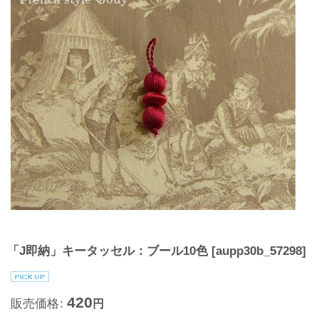
「J即納」キータッセル：ブール10色
[
aupp30b_57298
]
420
販売価格
:
円