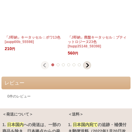
「J即納」キータッセル：ポワ13色
「J即納」廃盤キータッセル：プティ
[
aupp00b_55598
]
ットロジーヌ23色
[
[
hupp35148_59398
]
210
円
560
円
レビュー
0
件のレビュー
＜発送について＞
＜送料＞
1.
日本国内
への発送は、
一部の
1.
日本国内宛て
の追跡・補償付
商品を除き、日本拠点からの発
き郵便送料（2022年1月20日改