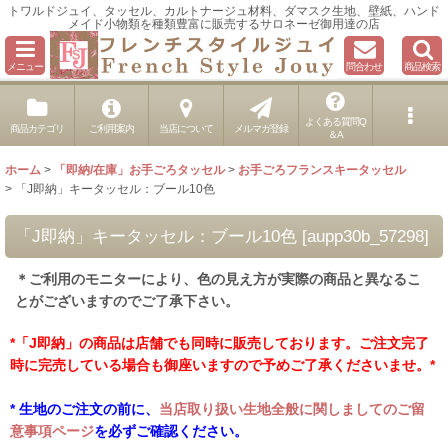
トワルドジュイ、タッセル、カルトナージュ材料、ダマスク生地、壁紙、ハンド
メイド小物類を種類豊富に販売するサロネーゼ御用達の店
メニュー
問合わせ
商品検索
よくある質問Q
商品カテゴリ
ご利用案内
当店について
メルマガ登録
＆A
ホーム
>
「即納/在庫」お手ごろタッセル
>
お手ごろフランスキータッセル
>
「J即納」キータッセル：ブール10色
「J即納」キータッセル：ブール10色
[
aupp30b_57298
]
＊ご利用のモニターにより、色の見え方が実際の商品と異なるこ
とがございますのでご了承下さい。
*「J即納」の商品は店舗でも同時に販売しております。ご注文完了
時に完売している場合も御座いますので予めご了承くださいませ。*
* 生地のご注文の前に、
当店取り扱い生地全般に関しましてのご留
意事項ページ
を必ずご確認ください。