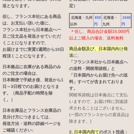
送となります。
定）
但し、フランス本社にある商品
北海道・九州
650
北海道・
1040
は、お支払い頂いた後に、
以外
円
九州
円
フランス本社から日本拠点へ一
＊但し、商品合計金額15,000円
旦ご注文品を発送させていただ
以上ご購入の場合、送料無料
くことになりますので、
商品金額及び、日本国内向け発
お届けまでに実質1週間から10日
送
に、
程頂くことになります。
「フランス本社から日本拠点へ
日本拠点に在庫がある商品のみ
の送料・関税等諸税」と
のご注文の場合は、
「日本国内からお届け先への送
日本郵便で手続き後、発送から1
料」すべてが含まれておりま
日～3日程でのお届けとなりま
す。
す。（商品手配の時間を除
関税等諸税は日本拠点にて支払
く。）
いますので、お届け時に別途請
求されることはございません。
日本在庫品とフランス在庫品の
(一部のフランスからの直送品は
見分け方につきましては、
除きます。)
発送方法・送料の詳細ページを
ご確認ください↓
2.
日本国内宛て
のポスト投函：