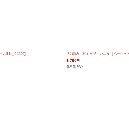
絞り込む
mvti11b_04220
]
「J即納」布：セヴィンニュ（ベージュベ
1,700
円
在庫数 10点