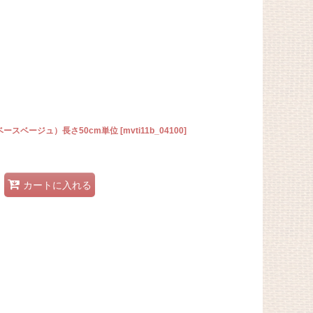
ースベージュ）長さ50cm単位
[
mvti11b_04100
]
カートに入れる