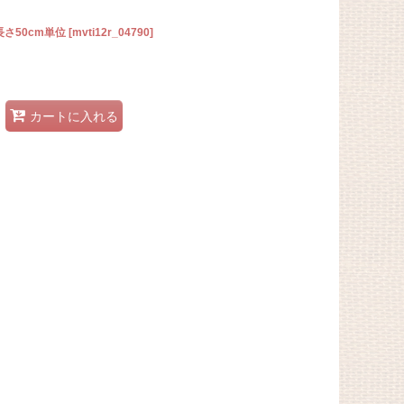
さ50cm単位
[
mvti12r_04790
]
カートに入れる