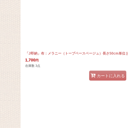
在庫あり
並び順
:
「J即納」布：メラニー（トープベースベージュ）長さ50cm単位
[
1,700
円
在庫数 3点
カートに入れる