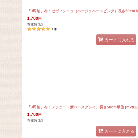
「J即納」布：セヴィンニュ（ベージュベースピンク）長さ50cm
1,700
円
在庫数 3点
1
件
カートに入れる
「J即納」布：メラニー（紫ベースグレイ）長さ50cm単位
[
mvti1
1,700
円
在庫数 3点
カートに入れる