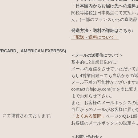
「日本国内からお届け先への送料
関税等諸税は日本拠点にて支払い
ん。(一部のフランスからの直送品
発送方法・送料の詳細はこちら↓
「配送・送料について」
ARD、AMERICAN EXPRESS)
＜メールの送受信について＞
基本的に2営業日以内に
メールの返信をさせていただいて
もし4営業日経っても当店からの
メール不着の可能性がございます
contact☆fsjouy.com(☆を＠に
までお知らせ下さい。
また、お客様のメールボックスの
当店からのメールがお客様に届か
E」にて運営されております。
「よくある質問」
ページのQ1-1
お客様のメールボックスの設定を
＜お問い合わせ＞