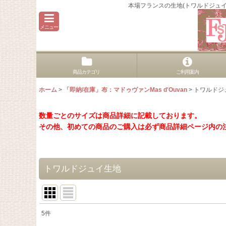
本場フランスの生地(トワルドジュ
メニュー
商品カテゴリ
ご利用案内
ホーム
>
「即納/在庫」布：マドゥヴァンMas d'Ouvan
>
トワルドジ
数量ごとのサイズは商品詳細に記載しております。
その他、初めての商品のご購入は必ず商品詳細ページ内の
トワルドジュイ生地
5
件
表示数
: