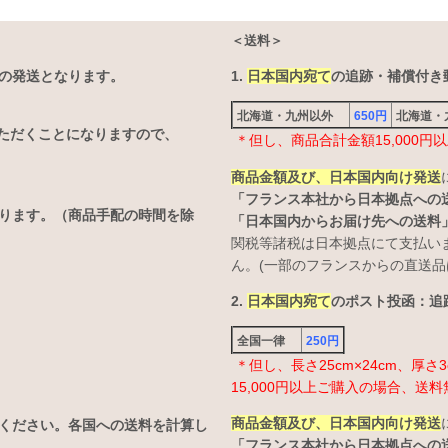
＜送料＞
の発送となります。
1.
日本国内宛て
の追跡・補償付き郵
北海道・九州以外
650円
北海道
ただくことになりますので、
＊但し、商品合計金額15,000
商品金額及び、日本国内向け発送
「フランス本社から日本拠点への
なります。（商品手配の時間を除
「日本国内からお届け先への送料
関税等諸税は日本拠点にて支払い
ん。(一部のフランスからの直送品
2.
日本国内宛て
のポスト投函：追跡
全国一律
250円
＊但し、長さ25cm×24cm、厚
15,000円以上ご購入の場合、送料
商品金額及び、日本国内向け発送
ください。各国への送料を計算し
「フランス本社から日本拠点への