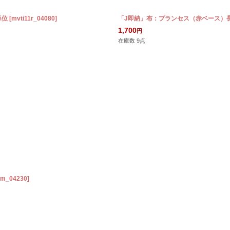
単位
[
mvti11r_04080
]
「J即納」布：プランセス（赤ベース）長
1,700
円
在庫数 9点
1m_04230
]