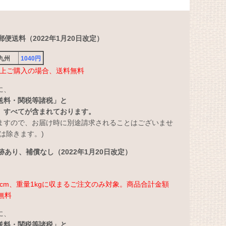
便送料（2022年1月20日改定）
・九州
1040円
円以上ご購入の場合、送料無料
に、
送料・関税等諸税」と
」すべてが含まれております。
ますので、お届け時に別途請求されることはございませ
は除きます。)
あり、補償なし（2022年1月20日改定）
さ3cm、重量1kgに収まるご注文のみ対象。商品合計金額
無料
に、
送料・関税等諸税」と