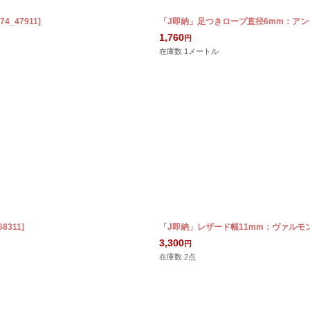
74_47911
]
「J即納」足つきロープ直径6mm：アンテ
1,760
円
在庫数 1メートル
68311
]
「J即納」レザード幅11mm：ヴァルモン
3,300
円
在庫数 2点