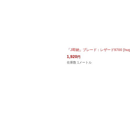
「J即納」ブレード：レザード9700
[
hu
1,920
円
在庫数 1メートル