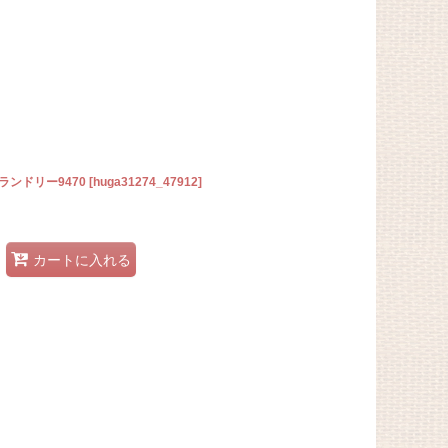
ンドリー9470
[
huga31274_47912
]
カートに入れる