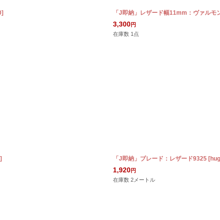
0
]
「J即納」レザード幅11mm：ヴァルモン
3,300
円
在庫数 1点
]
「J即納」ブレード：レザード9325
[
hu
1,920
円
在庫数 2メートル