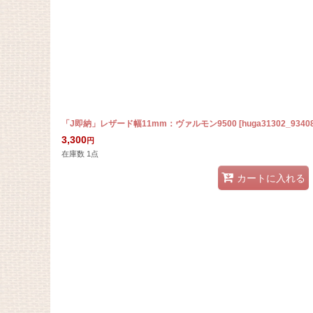
「J即納」レザード幅11mm：ヴァルモン9500
[
huga31302_9340
3,300
円
在庫数 1点
カートに入れる