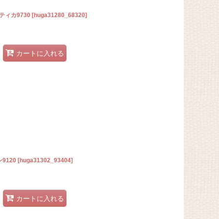
ィカ9730
[
huga31280_68320
]
カートに入れる
9120
[
huga31302_93404
]
カートに入れる