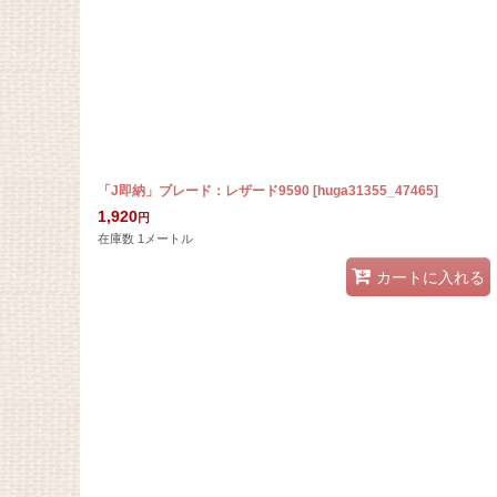
「J即納」ブレード：レザード9590
[
huga31355_47465
]
1,920
円
在庫数 1メートル
カートに入れる