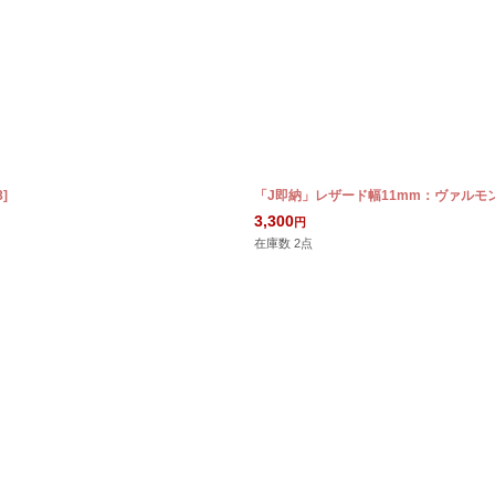
8
]
「J即納」レザード幅11mm：ヴァルモン
3,300
円
在庫数 2点