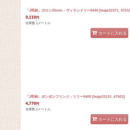
「J即納」ガロン35mm：ヴィランドリー9440
[
huga32471_4701
3,110
円
在庫数 1メートル
カートに入れる
「J即納」ポンポンフリンジ：リリー9400
[
huga33115_47503
]
4,770
円
在庫数 2メートル
カートに入れる