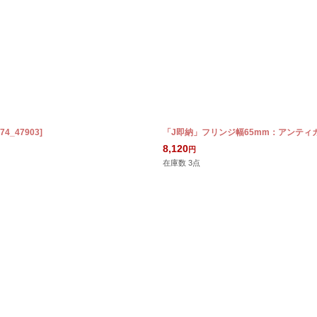
絞り込む
74_47903
]
「J即納」フリンジ幅65mm：アンティカ9
8,120
円
在庫数 3点