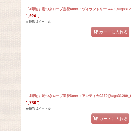
「J即納」足つきロープ直径4mm：ヴィランドリー9440
[
huga312
1,920
円
在庫数 3メートル
カートに入れる
「J即納」足つきロープ直径6mm：アンティカ9370
[
huga31280_
1,760
円
在庫数 2メートル
カートに入れる