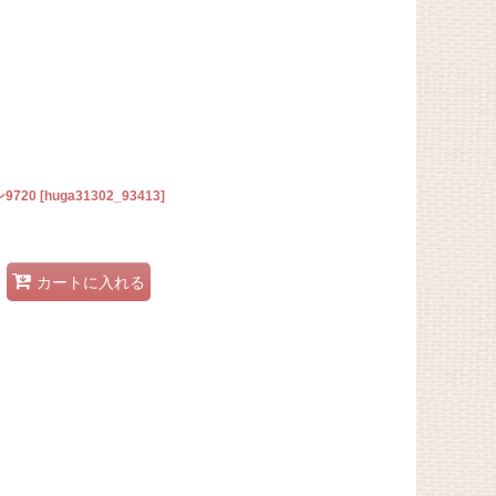
9720
[
huga31302_93413
]
カートに入れる