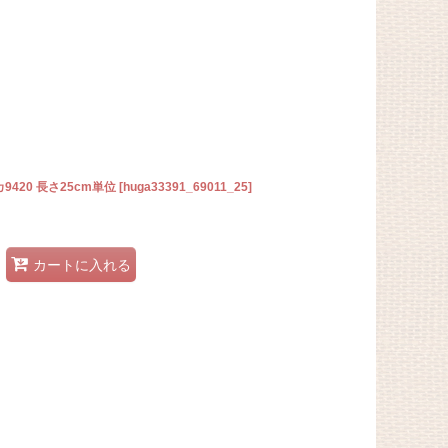
420 長さ25cm単位
[
huga33391_69011_25
]
カートに入れる