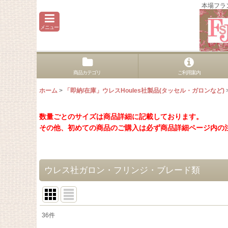
本場フラ
メニュー
商品カテゴリ
ご利用案内
ホーム
>
「即納/在庫」ウレスHoules社製品(タッセル・ガロンなど)
数量ごとのサイズは商品詳細に記載しております。
その他、初めての商品のご購入は必ず商品詳細ページ内の
ウレス社ガロン・フリンジ・ブレード類
36
件
表示数
: