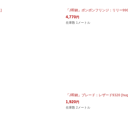
1
]
「J即納」ポンポンフリンジ：リリー990
4,770
円
在庫数 1メートル
「J即納」ブレード：レザード9320
[
hu
1,920
円
在庫数 2メートル