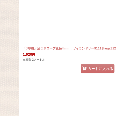
在庫あり
並び順
:
「J即納」足つきロープ直径4mm：ヴィランドリー9111
[
huga312
1,920
円
在庫数 2メートル
カートに入れる