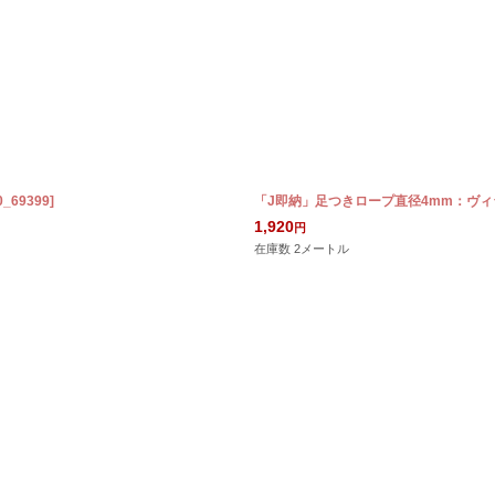
0_69399
]
「J即納」足つきロープ直径4mm：ヴィラ
1,920
円
在庫数 2メートル