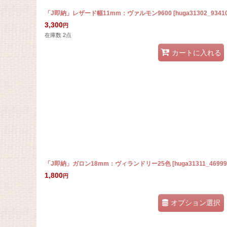
「J即納」レザード幅11mm：ヴァルモン9600
[
huga31302_9341
3,300
円
在庫数 2点
カートに入れる
「J即納」ガロン18mm：ヴィランドリー25色
[
huga31311_46999
1,800
円
オプション選択