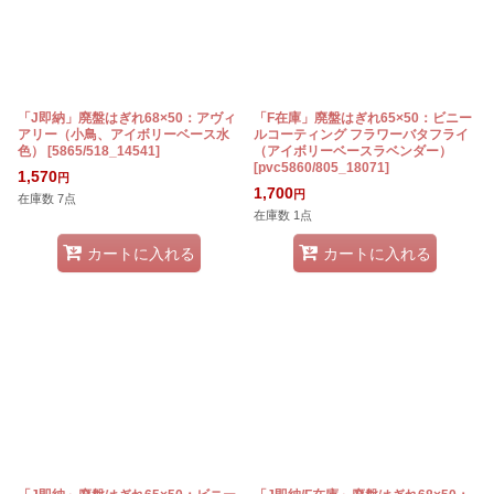
「J即納」廃盤はぎれ68×50：アヴィ
「F在庫」廃盤はぎれ65×50：ビニー
アリー（小鳥、アイボリーベース水
ルコーティング フラワーバタフライ
色）
[
5865/518_14541
]
（アイボリーベースラベンダー）
[
pvc5860/805_18071
]
1,570
円
1,700
円
在庫数 7点
在庫数 1点
カートに入れる
カートに入れる