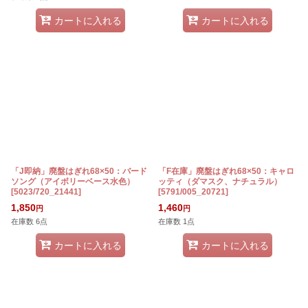
カートに入れる
カートに入れる
「J即納」廃盤はぎれ68×50：バード
「F在庫」廃盤はぎれ68×50：キャロ
ソング（アイボリーベース水色）
ッティ（ダマスク、ナチュラル）
[
5023/720_21441
]
[
5791/005_20721
]
1,850
1,460
円
円
在庫数 6点
在庫数 1点
カートに入れる
カートに入れる