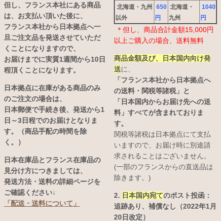
但し、フランス本社にある商品
北海道・九州
650
北海道・
1040
は、お支払い頂いた後に、
以外
円
九州
円
フランス本社から日本拠点へ一
＊但し、商品合計金額15,000円
旦ご注文品を発送させていただ
以上ご購入の場合、送料無料
くことになりますので、
商品金額及び、日本国内向け発
お届けまでに実質1週間から10日
送
に、
程頂くことになります。
「フランス本社から日本拠点へ
日本拠点に在庫がある商品のみ
の送料・関税等諸税」と
のご注文の場合は、
「日本国内からお届け先への送
日本郵便で手続き後、発送から1
料」すべてが含まれておりま
日～3日程でのお届けとなりま
す。
す。（商品手配の時間を除
関税等諸税は日本拠点にて支払
く。）
いますので、お届け時に別途請
求されることはございません。
日本在庫品とフランス在庫品の
(一部のフランスからの直送品は
見分け方につきましては、
除きます。)
発送方法・送料の詳細ページを
ご確認ください↓
2.
日本国内宛て
のポスト投函：
「配送・送料について」
追跡あり、補償なし（2022年1月
20日改定）