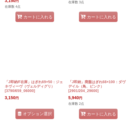
3,150
円
在庫数 3点
在庫数 4点
カートに入れる
カートに入れる
「J即納/F在庫」はぎれ69×50：ジェ
「J即納」廃盤はぎれ68×100：ダヴ
ネヴィーヴ（ヴェルディグリ）
デイル（鳥、ピンク）
[
3790/659_06000
]
[
2901/204_29600
]
3,150
5,940
円
円
在庫数 2点
オプション選択
カートに入れる