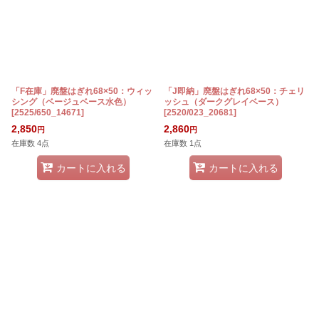
「F在庫」廃盤はぎれ68×50：ウィッ
「J即納」廃盤はぎれ68×50：チェリ
シング（ベージュベース水色）
ッシュ（ダークグレイベース）
[
2525/650_14671
]
[
2520/023_20681
]
2,850
2,860
円
円
在庫数 4点
在庫数 1点
カートに入れる
カートに入れる