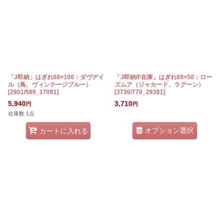
「J即納」はぎれ68×100：ダヴデイ
「J即納/F在庫」はぎれ69×50：ロー
ル（鳥、ヴィンテージブルー）
ズムア（ジャカード、ラグーン）
[
2901/589_17091
]
[
3736/770_29381
]
5,940
3,710
円
円
在庫数 1点
オプション選択
カートに入れる