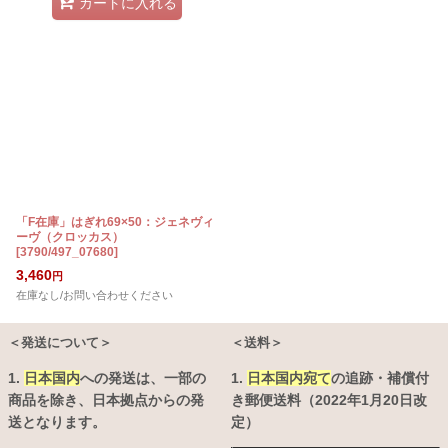
カートに入れる
「F在庫」はぎれ69×50：ジェネヴィ
ーヴ（クロッカス）
[
3790/497_07680
]
3,460
円
在庫なし/お問い合わせください
＜発送について＞
＜送料＞
1.
日本国内
への発送は、
一部の
1.
日本国内宛て
の追跡・補償付
商品を除き、日本拠点からの発
き郵便送料（2022年1月20日改
送となります。
定）