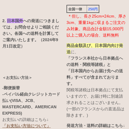
全国一律
250円
＊但し、長さ25cm×24cm、厚さ
2.
日本国外
への発送につきまし
3cm、重量1kgに収まるご注文の
ては、お問合せよりご相談くだ
み対象。商品合計金額15,000円
さい。各国への送料を計算して
以上ご購入の場合、送料無料
ご案内いたします。（2024年9
商品金額及び、日本国内向け発
月1日改定）
送
に、
「フランス本社から日本拠点へ
の送料・関税等諸税」と
「日本国内からお届け先への送
料」すべてが含まれておりま
＜お支払い方法＞
す。
-郵便振替
関税等諸税は日本拠点にて支払
-ペイパル経由クレジットカード
いますので、お届け時に別途請
払い(VISA、JCB、
求されることはございません。
MASTERCARD、AMERICAN
(一部のフランスからの直送品は
EXPRESS)
除きます。)
お支払いの詳細はこちら↓
発送方法・送料の詳細はこちら↓
「お支払い方法について」