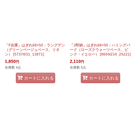
「F在庫」はぎれ68×50：ラングデン
「J即納」はぎれ68×50：ハミングバ
（グリーンベージュベース、リネ
ード（ローズクウォーツベース、ピ
ン）
[
5737/031_13871
]
ンク・イエロー）
[
8604/234_25221
]
1,850
2,110
円
円
在庫数 4点
在庫数 5点
カートに入れる
カートに入れる