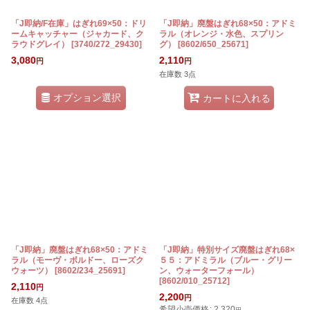
「J即納/F在庫」はぎれ69×50：ドリ
「J即納」廃盤はぎれ68×50：アドミ
ームキャッチャー（ジャカード、ク
ラル（オレンジ・水色、スプリン
ラウドグレイ）
[
3740/272_29430
]
グ）
[
8602/650_25671
]
3,080
2,110
円
円
在庫数 3点
オプション選択
カートに入れる
「J即納」廃盤はぎれ68×50：アドミ
「J即納」特別サイズ廃盤はぎれ68×
ラル（モーヴ・ボルドー、ローズク
５５：アドミラル（ブルー・グリー
ウォーツ）
[
8602/234_25691
]
ン、ウォーターフォール）
[
8602/010_25712
]
2,110
円
2,200
円
在庫数 4点
希望小売価格
:
2,320