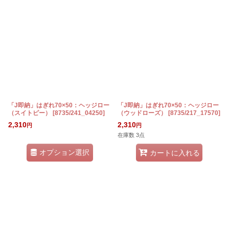
表示数
:
在庫あり
並び順
:
絞り込む
「J即納」はぎれ70×50：ヘッジロー
「J即納」はぎれ70×50：ヘッジロー
（スイトピー）
[
8735/241_04250
]
（ウッドローズ）
[
8735/217_17570
]
2,310
2,310
円
円
在庫数 3点
オプション選択
カートに入れる