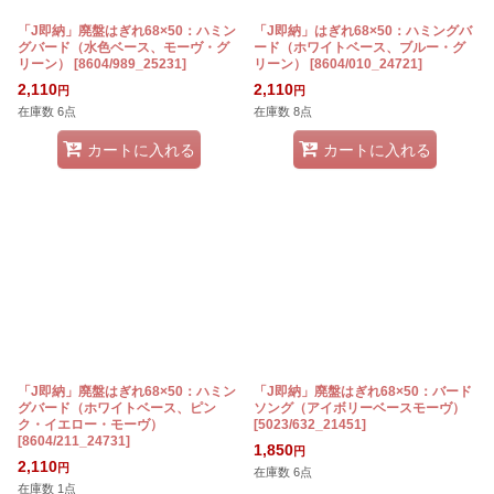
「J即納」廃盤はぎれ68×50：ハミン
「J即納」はぎれ68×50：ハミングバ
グバード（水色ベース、モーヴ・グ
ード（ホワイトベース、ブルー・グ
リーン）
[
8604/989_25231
]
リーン）
[
8604/010_24721
]
2,110
2,110
円
円
在庫数 6点
在庫数 8点
カートに入れる
カートに入れる
「J即納」廃盤はぎれ68×50：ハミン
「J即納」廃盤はぎれ68×50：バード
グバード（ホワイトベース、ピン
ソング（アイボリーベースモーヴ）
ク・イエロー・モーヴ）
[
5023/632_21451
]
[
8604/211_24731
]
1,850
円
2,110
円
在庫数 6点
在庫数 1点