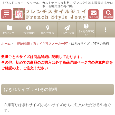
トワルドジュイ、タッセル、カルトナージュ材料、ダマスク生地を販売するサロ
ネーゼ御用達の専門店
メニュー
問合わせ
商品検索
よくある質問Q
商品カテゴリ
ご利用案内
当店について
メルマガ登録
＆A
ホーム
>
「即納/在庫」布：イギリスメーカーPT
>
はぎれサイズ：PTその他柄
数量ごとのサイズは商品詳細に記載しております。
その他、初めての商品のご購入は必ず商品詳細ページ内の注意内容を
ご確認の上、ご注文ください
はぎれサイズ：PTその他柄
在庫有りはぎれサイズ(小さいサイズ)からご注文いただける生地で
す。