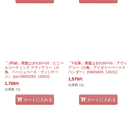
「J即納」廃盤はぎれ65×50：ビニー
「F在庫」廃盤はぎれ68×50：アヴィ
ルコーティング アヴィアリー（小
アリー（小鳥、アイボリーベースラ
鳥、ベージュベース・ヴィンテー
ベンダー）
[
5865/805_14531
]
ジ）
[
pvc5865/284_14551
]
1,570
円
1,700
円
在庫数 2点
在庫数 7点
カートに入れる
カートに入れる