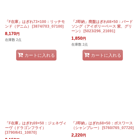
「F在庫」はぎれ73×100：リッチモ
「J即納」廃盤はぎれ68×50：バード
ンド（デニム）
[
3874/703_07100
]
ソング（アイボリーベース 紫、グリ
ーン）
[
5023/296_21691
]
8,170
円
1,850
円
在庫数 2点
在庫数 2点
カートに入れる
カートに入れる
「F在庫」はぎれ69×50：ジェネヴィ
「J即納」はぎれ68×50：ボスワース
ーヴ（ドラゴンフライ）
（シャンブレー）
[
5760/765_07720
]
[
3790/641_10870
]
2,220
円