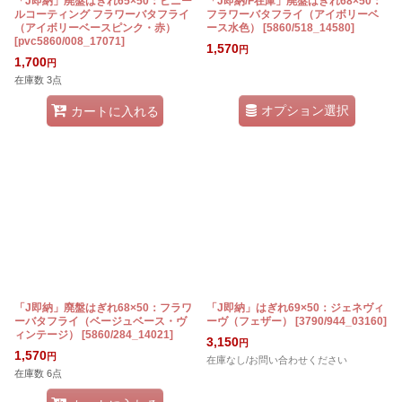
「J即納」廃盤はぎれ65×50：ビニー
「J即納/F在庫」廃盤はぎれ68×50：
ルコーティング フラワーバタフライ
フラワーバタフライ（アイボリーベ
（アイボリーベースピンク・赤）
ース水色）
[
5860/518_14580
]
[
pvc5860/008_17071
]
1,570
円
1,700
円
在庫数 3点
オプション選択
カートに入れる
「J即納」廃盤はぎれ68×50：フラワ
「J即納」はぎれ69×50：ジェネヴィ
ーバタフライ（ベージュベース・ヴ
ーヴ（フェザー）
[
3790/944_03160
]
ィンテージ）
[
5860/284_14021
]
3,150
円
1,570
円
在庫なし/お問い合わせください
在庫数 6点