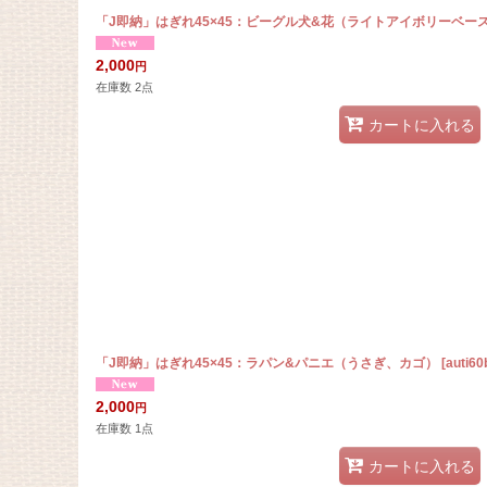
「J即納」はぎれ45×45：ビーグル犬&花（ライトアイボリーベー
2,000
円
在庫数 2点
カートに入れる
「J即納」はぎれ45×45：ラパン&パニエ（うさぎ、カゴ）
[
auti6
2,000
円
在庫数 1点
カートに入れる