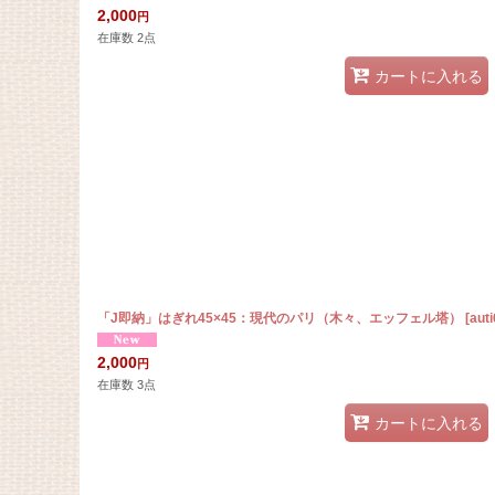
2,000
円
在庫数 2点
カートに入れる
「J即納」はぎれ45×45：現代のパリ（木々、エッフェル塔）
[
aut
2,000
円
在庫数 3点
カートに入れる