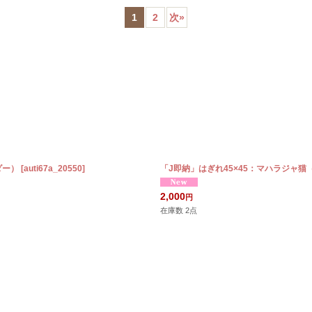
1
2
次
»
絞り込む
ダー）
[
auti67a_20550
]
「J即納」はぎれ45×45：マハラジャ
2,000
円
在庫数 2点