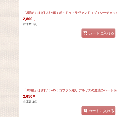
「J即納」はぎれ45×45：ポ・ドゥ・ラヴァンド（ヴィシーチェッ
2,800
円
在庫数 1点
カートに入れる
「J即納」はぎれ45×45：ゴブラン織り アルザスの魔法のハート
[
a
2,650
円
在庫数 2点
カートに入れる