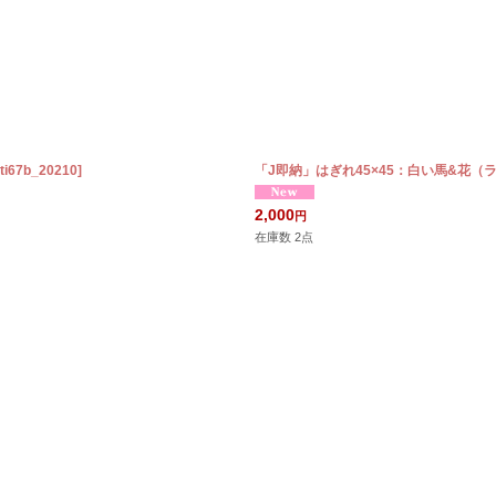
ti67b_20210
]
「J即納」はぎれ45×45：白い馬&花
2,000
円
在庫数 2点