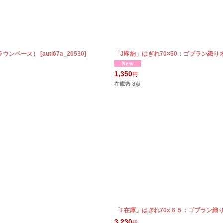
ラウンベース）
[
auti67a_20530
]
「J即納」はぎれ70×50：ゴブラン織
1,350
円
在庫数 8点
「F在庫」はぎれ70x６５：ゴブラン織
3,230
円