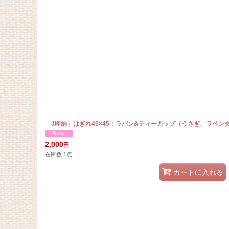
在庫あり
並び順
:
「J即納」はぎれ45×45：ラパン&ティーカップ（うさぎ、ラベン
2,000
円
在庫数 1点
カートに入れる