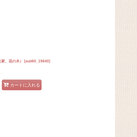
（家、花の木）
[
auti60_19840
]
カートに入れる