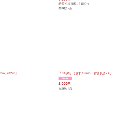
希望小売価格
:
3,590
円
在庫数 2点
i65a_20240
]
「J即納」はぎれ45×45：古き良きパ
2,000
円
在庫数 4点