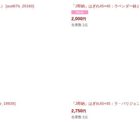
ス）
[
auti67b_20160
]
「J即納」はぎれ45×45：ラベンダー鉢
2,000
円
在庫数 2点
0b_19930
]
「J即納」はぎれ45×45：ラ・パリジ
2,750
円
在庫数 2点