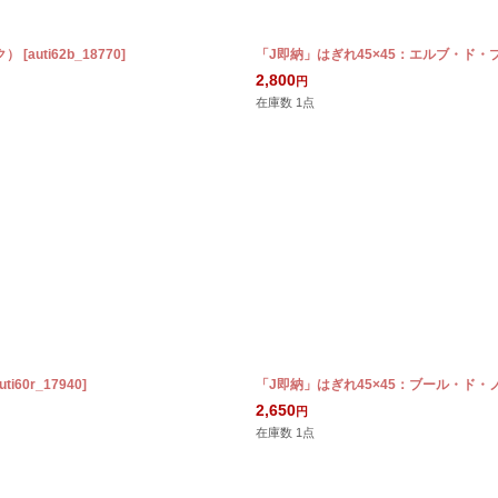
ク）
[
auti62b_18770
]
「J即納」はぎれ45×45：エルブ・ド
2,800
円
在庫数 1点
uti60r_17940
]
「J即納」はぎれ45×45：ブール・ド・
2,650
円
在庫数 1点