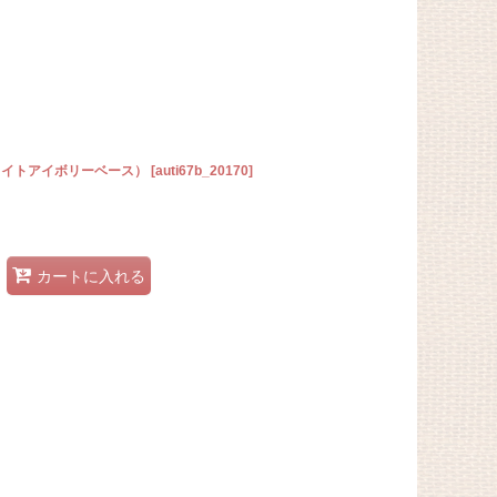
（ライトアイボリーベース）
[
auti67b_20170
]
カートに入れる