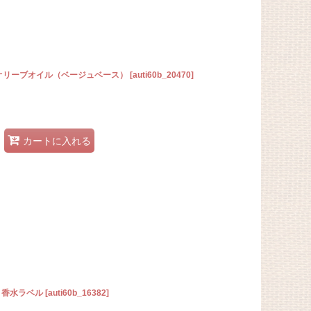
りオリーブオイル（ベージュベース）
[
auti60b_20470
]
カートに入れる
り香水ラベル
[
auti60b_16382
]