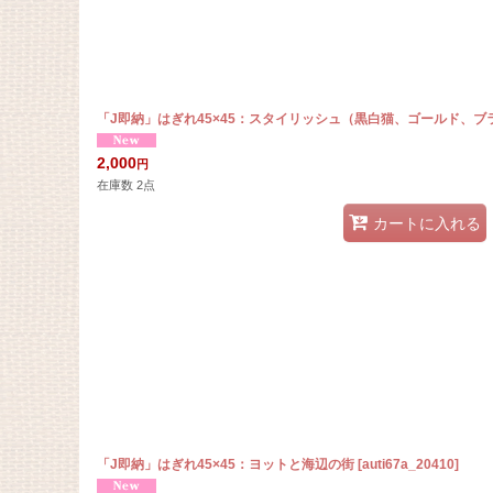
「J即納」はぎれ45×45：スタイリッシュ（黒白猫、ゴールド、ブ
2,000
円
在庫数 2点
カートに入れる
「J即納」はぎれ45×45：ヨットと海辺の街
[
auti67a_20410
]