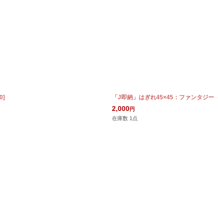
0
]
「J即納」はぎれ45×45：ファンタジー
2,000
円
在庫数 1点