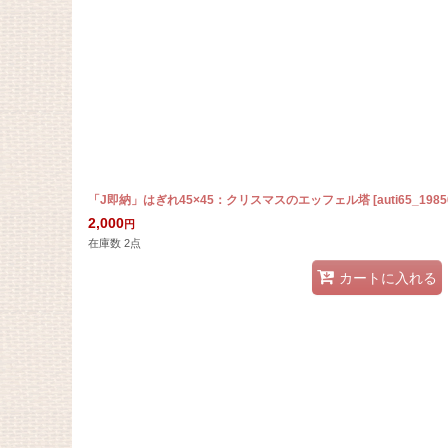
「J即納」はぎれ45×45：クリスマスのエッフェル塔
[
auti65_1985
2,000
円
在庫数 2点
カートに入れる