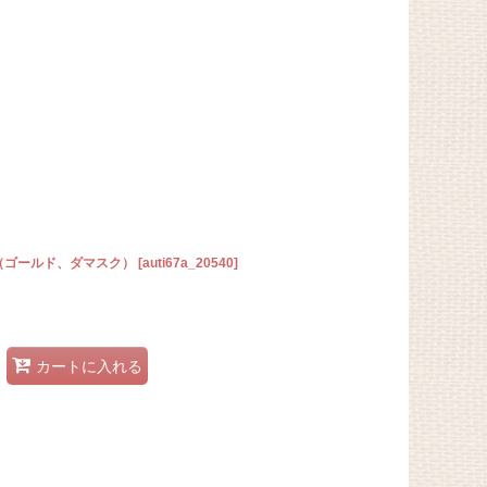
猫（ゴールド、ダマスク）
[
auti67a_20540
]
カートに入れる