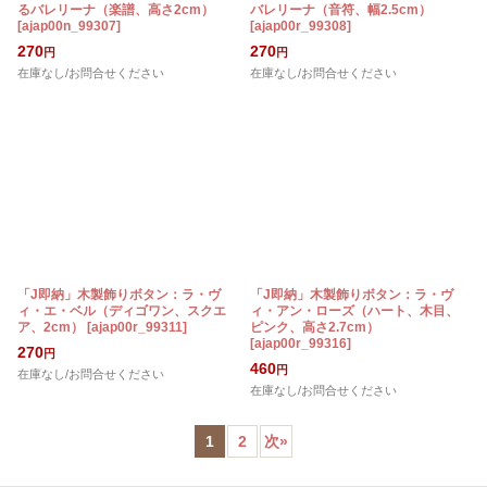
るバレリーナ（楽譜、高さ2cm）
バレリーナ（音符、幅2.5cm）
[
ajap00n_99307
]
[
ajap00r_99308
]
270
270
円
円
在庫なし/お問合せください
在庫なし/お問合せください
「J即納」木製飾りボタン：ラ・ヴ
「J即納」木製飾りボタン：ラ・ヴ
ィ・エ・ベル（ディゴワン、スクエ
ィ・アン・ローズ（ハート、木目、
ア、2cm）
[
ajap00r_99311
]
ピンク、高さ2.7cm）
[
ajap00r_99316
]
270
円
460
円
在庫なし/お問合せください
在庫なし/お問合せください
1
2
次
»