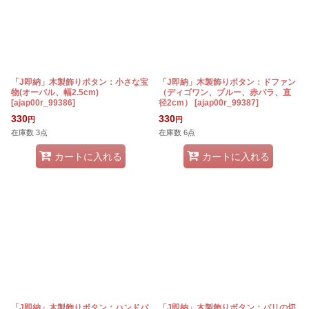
「J即納」木製飾りボタン：小さな宝
「J即納」木製飾りボタン：ドファン
物(オーバル、幅2.5cm)
（ディゴワン、ブルー、赤バラ、直
[
ajap00r_99386
]
径2cm）
[
ajap00r_99387
]
330
330
円
円
在庫数 3点
在庫数 6点
カートに入れる
カートに入れる
「J即納」木製飾りボタン：ハンドバ
「J即納」木製飾りボタン：パリの切