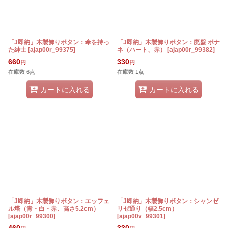
「J即納」木製飾りボタン：傘を持っ
「J即納」木製飾りボタン：廃盤 ボナ
た紳士
[
ajap00r_99375
]
ネ（ハート、赤）
[
ajap00r_99382
]
660
330
円
円
在庫数 6点
在庫数 1点
カートに入れる
カートに入れる
「J即納」木製飾りボタン：エッフェ
「J即納」木製飾りボタン：シャンゼ
ル塔（青・白・赤、高さ5.2cm）
リゼ通り（幅2.5cm）
[
ajap00r_99300
]
[
ajap00v_99301
]