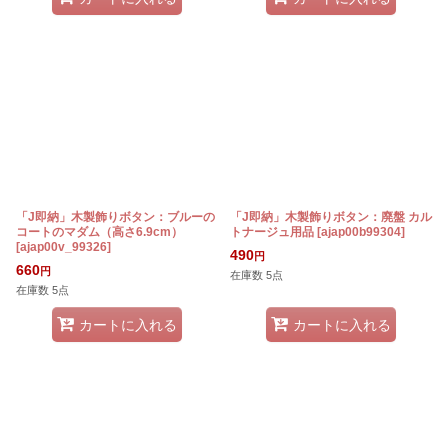
「J即納」木製飾りボタン：ブルーの
「J即納」木製飾りボタン：廃盤 カル
コートのマダム（高さ6.9cm）
トナージュ用品
[
ajap00b99304
]
[
ajap00v_99326
]
490
円
660
円
在庫数 5点
在庫数 5点
カートに入れる
カートに入れる