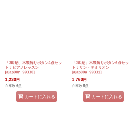
「J即納」木製飾りボタン4点セッ
「J即納」木製飾りボタン6点セッ
ト：ピアノレッスン
ト：サン・テミリオン
[
ajap00n_99330
]
[
ajap00a_99331
]
1,230
1,760
円
円
在庫数 6点
在庫数 5点
カートに入れる
カートに入れる