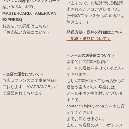
-ペイパル経由クレジットカード
いますので、お届け時に別途請
払い(VISA、JCB、
求されることはございません。
MASTERCARD、AMERICAN
(一部のフランスからの直送品は
EXPRESS)
除きます。)
お支払いの詳細はこちら↓
発送方法・送料の詳細はこちら↓
「お支払い方法について」
「配送・送料について」
＜メールの送受信について＞
基本的に2営業日以内に
メールの返信をさせていただい
＜当店の運営について＞
ております。
当店はフランスにて事業登録し
もし4営業日経っても当店からの
ております「AYAFRANCE」に
返信や案内がない場合には、
て運営されております。
メール不着の可能性がございま
すので、
contact☆fsjouy.com(☆を＠に変
えてください)
までお知らせ下さい。
また、お客様のメールボックス