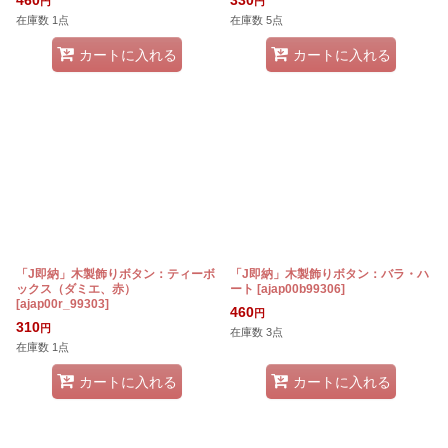
460
330
円
円
在庫数 1点
在庫数 5点
カートに入れる
カートに入れる
「J即納」木製飾りボタン：ティーボ
「J即納」木製飾りボタン：バラ・ハ
ックス（ダミエ、赤）
ート
[
ajap00b99306
]
[
ajap00r_99303
]
460
円
310
円
在庫数 3点
在庫数 1点
カートに入れる
カートに入れる