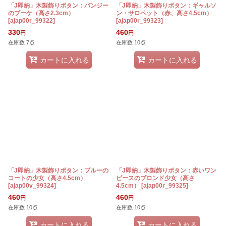
「J即納」木製飾りボタン：パンジー
「J即納」木製飾りボタン：ギャルソ
のブーケ（高さ2.3cm）
ン・サロペット（赤、高さ4.5cm）
[
ajap00r_99322
]
[
ajap00r_99323
]
330
460
円
円
在庫数 7点
在庫数 10点
カートに入れる
カートに入れる
「J即納」木製飾りボタン：ブルーの
「J即納」木製飾りボタン：赤いワン
コートの少女（高さ4.5cm）
ピースのブロンド少女（高さ
[
ajap00v_99324
]
4.5cm）
[
ajap00r_99325
]
460
460
円
円
在庫数 10点
在庫数 10点
カートに入れる
カートに入れる