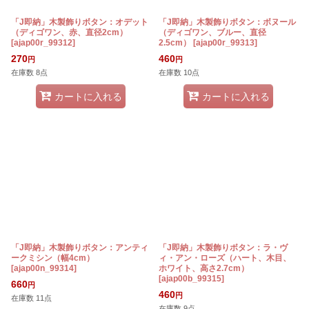
「J即納」木製飾りボタン：オデット
「J即納」木製飾りボタン：ボヌール
（ディゴワン、赤、直径2cm）
（ディゴワン、ブルー、直径
[
ajap00r_99312
]
2.5cm）
[
ajap00r_99313
]
270
460
円
円
在庫数 8点
在庫数 10点
カートに入れる
カートに入れる
「J即納」木製飾りボタン：アンティ
「J即納」木製飾りボタン：ラ・ヴ
ークミシン（幅4cm）
ィ・アン・ローズ（ハート、木目、
[
ajap00n_99314
]
ホワイト、高さ2.7cm）
[
ajap00b_99315
]
660
円
460
円
在庫数 11点
在庫数 9点