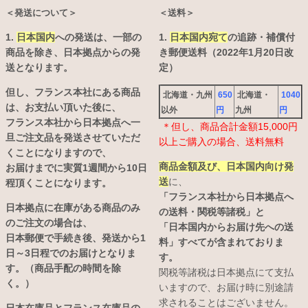
＜発送について＞
＜送料＞
1.
日本国内
への発送は、
一部の
1.
日本国内宛て
の追跡・補償付
商品を除き、日本拠点からの発
き郵便送料（2022年1月20日改
送となります。
定）
但し、フランス本社にある商品
北海道・九州
650
北海道・
1040
は、お支払い頂いた後に、
以外
円
九州
円
フランス本社から日本拠点へ一
＊但し、商品合計金額15,000円
旦ご注文品を発送させていただ
以上ご購入の場合、送料無料
くことになりますので、
商品金額及び、日本国内向け発
お届けまでに実質1週間から10日
送
に、
程頂くことになります。
「フランス本社から日本拠点へ
日本拠点に在庫がある商品のみ
の送料・関税等諸税」と
のご注文の場合は、
「日本国内からお届け先への送
日本郵便で手続き後、発送から1
料」すべてが含まれておりま
日～3日程でのお届けとなりま
す。
す。（商品手配の時間を除
関税等諸税は日本拠点にて支払
く。）
いますので、お届け時に別途請
求されることはございません。