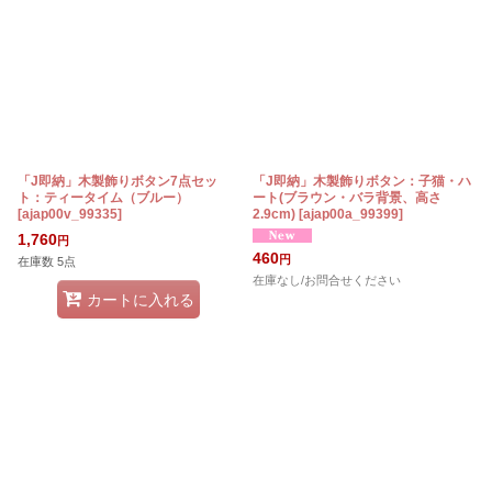
「J即納」木製飾りボタン7点セッ
「J即納」木製飾りボタン：子猫・ハ
ト：ティータイム（ブルー）
ート(ブラウン・バラ背景、高さ
[
ajap00v_99335
]
2.9cm)
[
ajap00a_99399
]
1,760
円
460
円
在庫数 5点
在庫なし/お問合せください
カートに入れる