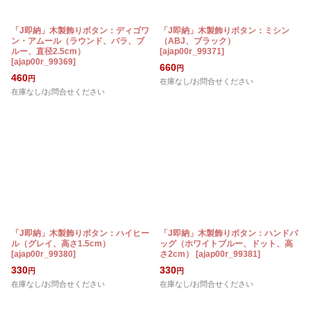
「J即納」木製飾りボタン：ディゴワ
「J即納」木製飾りボタン：ミシン
ン・アムール（ラウンド、バラ、ブ
（ABJ、ブラック）
ルー、直径2.5cm）
[
ajap00r_99371
]
[
ajap00r_99369
]
660
円
460
円
在庫なし/お問合せください
在庫なし/お問合せください
「J即納」木製飾りボタン：ハイヒー
「J即納」木製飾りボタン：ハンドバ
ル（グレイ、高さ1.5cm）
ッグ（ホワイトブルー、ドット、高
[
ajap00r_99380
]
さ2cm）
[
ajap00r_99381
]
330
330
円
円
在庫なし/お問合せください
在庫なし/お問合せください