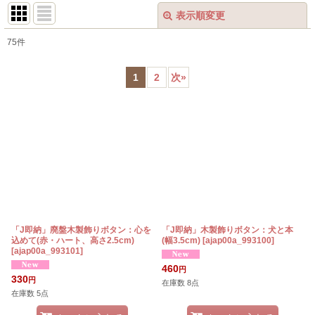
表示順変更
閉じる
75
件
サブカテゴリ
:
1
2
次
»
表示数
:
在庫あり
並び順
:
絞り込む
「J即納」廃盤木製飾りボタン：心を
「J即納」木製飾りボタン：犬と本
込めて(赤・ハート、高さ2.5cm)
(幅3.5cm)
[
ajap00a_993100
]
[
ajap00a_993101
]
460
円
330
円
在庫数 8点
在庫数 5点