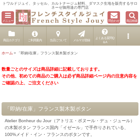
トワルドジュイ、タッセル、カルトナージュ材料、ダマスク生地を販売するサロ
ネーゼ御用達の専門店
メニュー
問合わせ
商品検索
よくある質問Q
商品カテゴリ
ご利用案内
当店について
メルマガ登録
＆A
ホーム
>
「即納/在庫」フランス製木製ボタン
数量ごとのサイズは商品詳細に記載しております。
その他、初めての商品のご購入は必ず商品詳細ページ内の注意内容を
ご確認の上、ご注文ください
「即納/在庫」フランス製木製ボタン
Atelier Bonheur du Jour（アトリエ・ボヌール・デュ・ジュール）
の木製ボタン フランス国内「イゼール」で手作りされている、
100%メイド・イン・フランスのボタンです。