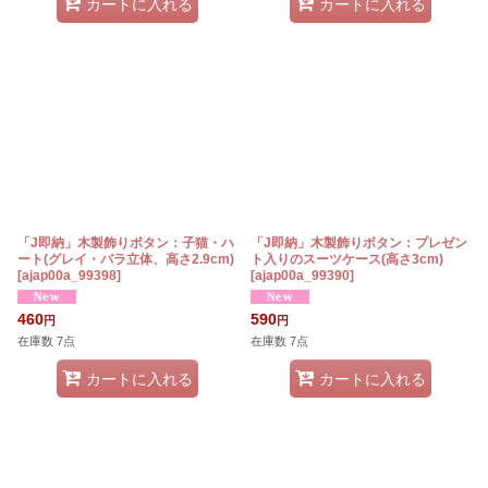
カートに入れる
カートに入れる
「J即納」木製飾りボタン：子猫・ハ
「J即納」木製飾りボタン：プレゼン
ート(グレイ・バラ立体、高さ2.9cm)
ト入りのスーツケース(高さ3cm)
[
ajap00a_99398
]
[
ajap00a_99390
]
460
590
円
円
在庫数 7点
在庫数 7点
カートに入れる
カートに入れる