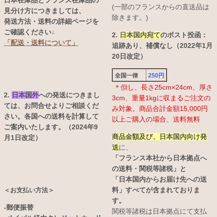
日本在庫品とフランス在庫品の
(一部のフランスからの直送品は
見分け方につきましては、
除きます。)
発送方法・送料の詳細ページを
ご確認ください↓
2.
日本国内宛て
のポスト投函：
「配送・送料について」
追跡あり、補償なし（2022年1月
20日改定）
全国一律
250円
＊但し、長さ25cm×24cm、厚さ
2.
日本国外
への発送につきまし
3cm、重量1kgに収まるご注文の
ては、お問合せよりご相談くだ
み対象。商品合計金額15,000円
さい。各国への送料を計算して
以上ご購入の場合、送料無料
ご案内いたします。（2024年9
商品金額及び、日本国内向け発
月1日改定）
送
に、
「フランス本社から日本拠点へ
の送料・関税等諸税」と
「日本国内からお届け先への送
料」すべてが含まれておりま
＜お支払い方法＞
す。
-郵便振替
関税等諸税は日本拠点にて支払