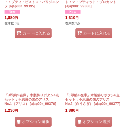
ト：プティ・ビストロ・パリジエン
ト：マ・プティット・ブロカント
ヌ
[
ajap00r_99395
]
[
ajap00r_99360
]
1,880
1,610
円
円
在庫数 8点
在庫数 3点
カートに入れる
カートに入れる
「J即納/F在庫」木製飾りボタン4点
「J即納/F在庫」木製飾りボタン6点
セット：不思議の国のアリス
セット：不思議の国のアリス
No.1（アリス）
[
ajap00r_99376
]
No.2（白うさぎ）
[
ajap00r_99377
]
1,230
1,880
円
円
オプション選択
オプション選択