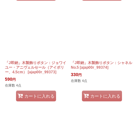
「J即納」木製飾りボタン：ジョワイ
「J即納」木製飾りボタン：シャネル
ユー・アニヴェルセール（アイボリ
No.5
[
ajap00r_99374
]
ー、4.5cm）
[
ajap00r_99373
]
330
円
590
円
在庫数 4点
在庫数 4点
カートに入れる
カートに入れる