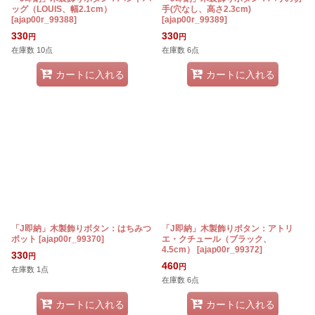
ッグ（LOUIS、幅2.1cm）
手(穴なし、高さ2.3cm)
[
ajap00r_99388
]
[
ajap00r_99389
]
330
330
円
円
在庫数 10点
在庫数 6点
カートに入れる
カートに入れる
「J即納」木製飾りボタン：はちみつ
「J即納」木製飾りボタン：アトリ
ポット
[
ajap00r_99370
]
エ・クチュール（ブラック、
4.5cm）
[
ajap00r_99372
]
330
円
460
円
在庫数 1点
在庫数 6点
カートに入れる
カートに入れる