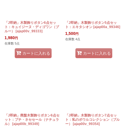
「J即納」木製飾りボタン6点セッ
「J即納」木製飾りボタン5点セッ
ト：キュイジーヌ・ディゴワン（ブ
ト：エキタシオン
[
ajap00a_99346
]
ルー）
[
ajap00v_99333
]
1,500
円
1,980
円
在庫数 4点
在庫数 5点
カートに入れる
カートに入れる
「J即納」廃盤木製飾りボタン6点セ
「J即納」木製飾りボタン7点セッ
ット：プチ・ネセセール（ナチュラ
ト：私のボウルコレクション（ブル
ル）
[
ajap00b_99349
]
ー）
[
ajap00v_99354
]