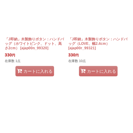
「J即納」木製飾りボタン：ハンドバ
「J即納」木製飾りボタン：ハンドバ
ッグ（ホワイトピンク、ドット、高
ッグ（LOVE、幅2.4cm）
さ2cm）
[
ajap00n_99320
]
[
ajap00r_99321
]
330
330
円
円
在庫数 1点
在庫数 10点
カートに入れる
カートに入れる