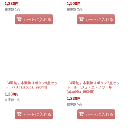
1,230
1,500
円
円
在庫数 1点
在庫数 2点
カートに入れる
カートに入れる
「J即納」木製飾りボタン9点セッ
「J即納」木製飾りボタン7点セッ
ト：パリ
[
ajap00a_99344
]
ト：ルージュ・エ・ノワール
[
ajap00a_99345
]
1,230
円
1,230
円
在庫数 1点
在庫数 5点
カートに入れる
カートに入れる