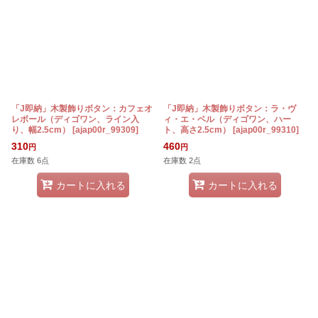
「J即納」木製飾りボタン：カフェオ
「J即納」木製飾りボタン：ラ・ヴ
レボール（ディゴワン、ライン入
ィ・エ・ベル（ディゴワン、ハー
り、幅2.5cm）
[
ajap00r_99309
]
ト、高さ2.5cm）
[
ajap00r_99310
]
310
460
円
円
在庫数 6点
在庫数 2点
カートに入れる
カートに入れる