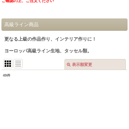
ご確認の上、ご注文ください
高級ライン商品
更なる上級の作品作り、インテリア作りに！
ヨーロッパ高級ライン生地、タッセル類。
表示順変更
閉じる
49
件
表示数
:
在庫あり
並び順
:
絞り込む