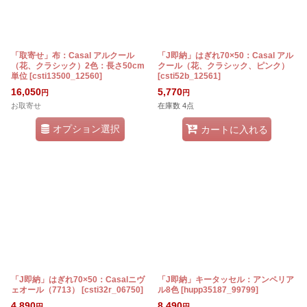
「取寄せ」布：Casal アルクール
「J即納」はぎれ70×50：Casal アル
（花、クラシック）2色：長さ50cm
クール（花、クラシック、ピンク）
単位
[
csti13500_12560
]
[
csti52b_12561
]
16,050
5,770
円
円
お取寄せ
在庫数 4点
オプション選択
カートに入れる
「J即納」はぎれ70×50：Casalニヴ
「J即納」キータッセル：アンペリア
ェオール（7713）
[
csti32r_06750
]
ル8色
[
hupp35187_99799
]
4,890
8,490
円
円