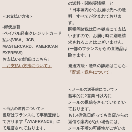
の送料・関税等諸税」と
「日本国内からお届け先への送
料」すべてが含まれておりま
＜お支払い方法＞
す。
-郵便振替
関税等諸税は日本拠点にて支払
-ペイパル経由クレジットカード
いますので、お届け時に別途請
払い(VISA、JCB、
求されることはございません。
MASTERCARD、AMERICAN
(一部のフランスからの直送品は
EXPRESS)
除きます。)
お支払いの詳細はこちら↓
発送方法・送料の詳細はこちら↓
「お支払い方法について」
「配送・送料について」
＜メールの送受信について＞
基本的に2営業日以内に
メールの返信をさせていただい
＜当店の運営について＞
ております。
当店はフランスにて事業登録し
もし4営業日経っても当店からの
ております「AYAFRANCE」に
返信や案内がない場合には、
て運営されております。
メール不着の可能性がございま