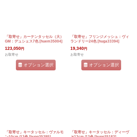
「取寄せ」カーテンタッセル（大）
「取寄せ」フリンジメッシュ：ヴィ
GM：デュシェス7色
[
huem35004
]
ランドリー24色
[
huga33394
]
123,050
19,340
円
円
お取寄せ
お取寄せ
オプション選択
オプション選択
「取寄せ」キータッセル：ヴァルモ
「取寄せ」キータッセル：ディーヴ
ン10cm /12色
[
hupp35295
]
ァ12cm /12色
[
hupp35183
]