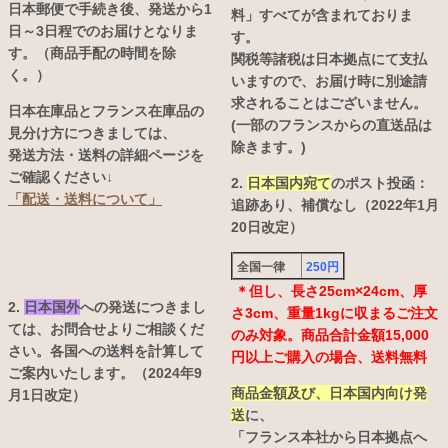
日本郵便で手続き後、発送から1
料」すべてが含まれておりま
日～3日程でのお届けとなりま
す。
す。（商品手配の時間を除
関税等諸税は日本拠点にて支払
く。）
いますので、お届け時に別途請
求されることはございません。
日本在庫品とフランス在庫品の
(一部のフランスからの直送品は
見分け方につきましては、
除きます。)
発送方法・送料の詳細ページを
ご確認ください↓
2.
日本国内宛て
のポスト投函：
「配送・送料について」
追跡あり、補償なし（2022年1月
20日改定）
全国一律
250円
＊但し、長さ25cm×24cm、厚
2.
日本国外
への発送につきまし
さ3cm、重量1kgに収まるご注文
ては、お問合せよりご相談くだ
のみ対象。商品合計金額15,000
さい。各国への送料を計算して
円以上ご購入の場合、送料無料
ご案内いたします。（2024年9
商品金額及び、日本国内向け発
月1日改定）
送
に、
「フランス本社から日本拠点へ