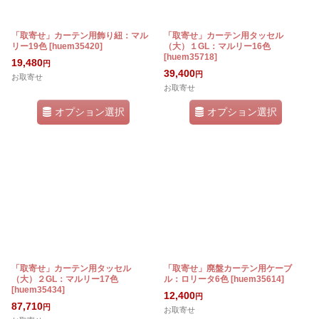
「取寄せ」カーテン用飾り紐：マル
「取寄せ」カーテン用タッセル
リー19色
[
huem35420
]
（大）１GL：マルリー16色
[
huem35718
]
19,480
円
39,400
円
お取寄せ
お取寄せ
オプション選択
オプション選択
「取寄せ」カーテン用タッセル
「取寄せ」廃盤カーテン用ケーブ
（大）２GL：マルリー17色
ル：ロリータ6色
[
huem35614
]
[
huem35434
]
12,400
円
87,710
円
お取寄せ