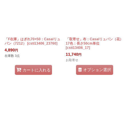
「F在庫」はぎれ70×50：Casalリュ
「取寄せ」布：Casalリュパン（花）
パン（7212）
[
csti13406_23760
]
17色：長さ50cm単位
[
csti13406_17
]
4,890
円
11,740
円
在庫数 3点
お取寄せ
オプション選択
カートに入れる