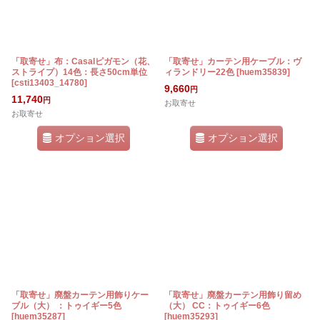
「取寄せ」布：Casalピガモン（花、
「取寄せ」カーテン用ケーブル：ヴ
ストライプ）14色：長さ50cm単位
ィランドリー22色
[
huem35839
]
[
csti13403_14780
]
9,660
円
11,740
円
お取寄せ
お取寄せ
オプション選択
オプション選択
「取寄せ」廃盤カーテン用飾りケー
「取寄せ」廃盤カーテン用飾り留め
ブル（大） ：トゥイギー5色
（大） CC：トゥイギー6色
[
huem35287
]
[
huem35293
]