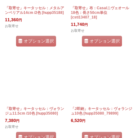
「取寄せ」キータッセル：メタルア
「取寄せ」布：Casalニヴェオール
ンペリアル14cm /2色
[
hupp35188
]
18色：長さ50cm単位
[
csti13407_18
]
11,360
円
11,740
円
お取寄せ
お取寄せ
オプション選択
オプション選択
「取寄せ」キータッセル：ヴォラン
「J即納」キータッセル：ヴォランジ
ジュ11.5cm /10色
[
hupp35080
]
ュ10色
[
hupp35080_79899
]
7,380
6,520
円
円
お取寄せ
オプション選択
オプション選択