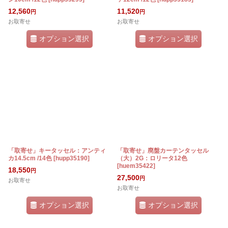
12,560
11,520
円
円
お取寄せ
お取寄せ
オプション選択
オプション選択
「取寄せ」キータッセル：アンティ
「取寄せ」廃盤カーテンタッセル
カ14.5cm /14色
[
hupp35190
]
（大）2G：ロリータ12色
[
huem35422
]
18,550
円
27,500
円
お取寄せ
お取寄せ
オプション選択
オプション選択