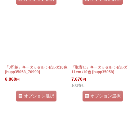
「J即納」キータッセル：ゼルダ10色
「取寄せ」キータッセル：ゼルダ
[
hupp35058_70999
]
11cm /10色
[
hupp35058
]
6,860
7,670
円
円
お取寄せ
オプション選択
オプション選択