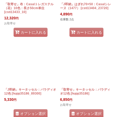
「取寄せ」布：Casalトレガステル
「J即納」はぎれ70×50：Casalシレ
（花）10色：長さ50cm単位
ーヌ（1477）
[
csti13404_23720
]
[
csti13433_10
]
4,890
円
12,320
円
在庫数 2点
お取寄せ
カートに入れる
カートに入れる
「J即納」キータッセル：パラディオ
「取寄せ」キータッセル：パラディ
12色
[
hupp35186_89300
]
オ12色
[
hupp35186
]
5,330
6,850
円
円
お取寄せ
オプション選択
オプション選択