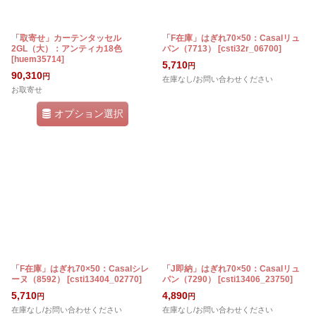
「取寄せ」カーテンタッセル
「F在庫」はぎれ70×50：Casalリュ
2GL（大）：アンティカ18色
パン（7713）
[
csti32r_06700
]
[
huem35714
]
5,710
円
90,310
円
在庫なし/お問い合わせください
お取寄せ
オプション選択
「F在庫」はぎれ70×50：Casalシレ
「J即納」はぎれ70×50：Casalリュ
ーヌ（8592）
[
csti13404_02770
]
パン（7290）
[
csti13406_23750
]
5,710
4,890
円
円
在庫なし/お問い合わせください
在庫なし/お問い合わせください