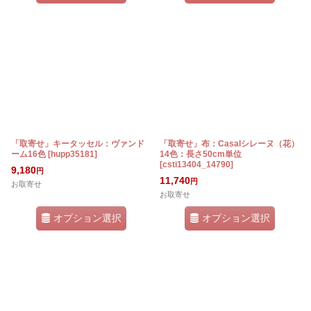
「取寄せ」キータッセル：ヴァンド
「取寄せ」布：Casalシレーヌ（花）
ーム16色
[
hupp35181
]
14色：長さ50cm単位
[
csti13404_14790
]
9,180
円
11,740
円
お取寄せ
お取寄せ
オプション選択
オプション選択