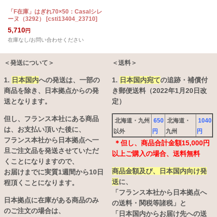
「F在庫」はぎれ70×50：Casalシレ
ーヌ（3292）
[
csti13404_23710
]
5,710
円
在庫なし/お問い合わせください
＜発送について＞
＜送料＞
1.
日本国内
への発送は、
一部の
1.
日本国内宛て
の追跡・補償付
商品を除き、日本拠点からの発
き郵便送料（2022年1月20日改
送となります。
定）
但し、フランス本社にある商品
北海道・九州
650
北海道・
1040
は、お支払い頂いた後に、
以外
円
九州
円
フランス本社から日本拠点へ一
＊但し、商品合計金額15,000円
旦ご注文品を発送させていただ
以上ご購入の場合、送料無料
くことになりますので、
商品金額及び、日本国内向け発
お届けまでに実質1週間から10日
送
に、
程頂くことになります。
「フランス本社から日本拠点へ
日本拠点に在庫がある商品のみ
の送料・関税等諸税」と
のご注文の場合は、
「日本国内からお届け先への送