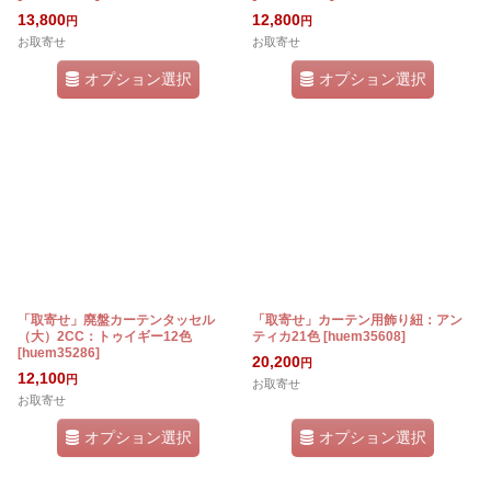
13,800
12,800
円
円
お取寄せ
お取寄せ
オプション選択
オプション選択
「取寄せ」廃盤カーテンタッセル
「取寄せ」カーテン用飾り紐：アン
（大）2CC：トゥイギー12色
ティカ21色
[
huem35608
]
[
huem35286
]
20,200
円
12,100
円
お取寄せ
お取寄せ
オプション選択
オプション選択