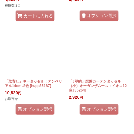
在庫数 2点
オプション選択
カートに入れる
「取寄せ」キータッセル：アンペリ
「J即納」廃盤カーテンタッセル
アル14cm /8色
[
hupp35187
]
（小）オーガンザムース：イオコ12
色
[
35264
]
10,820
円
2,920
円
お取寄せ
オプション選択
オプション選択