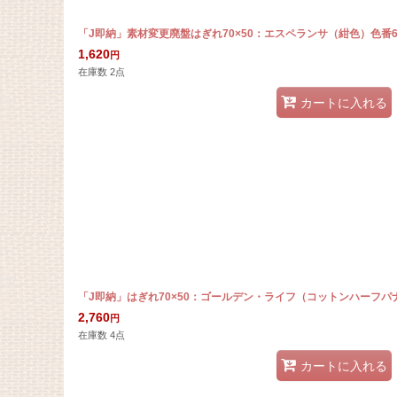
「J即納」素材変更廃盤はぎれ70×50：エスペランサ（紺色）色番6
1,620
円
在庫数 2点
カートに入れる
「J即納」はぎれ70×50：ゴールデン・ライフ（コットンハーフ
2,760
円
在庫数 4点
カートに入れる