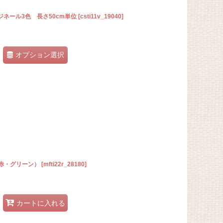
ジネール3色 長さ50cm単位
[
csti11v_19040
]
オプション選択
赤・グリーン）
[
mfti22r_28180
]
カートに入れる