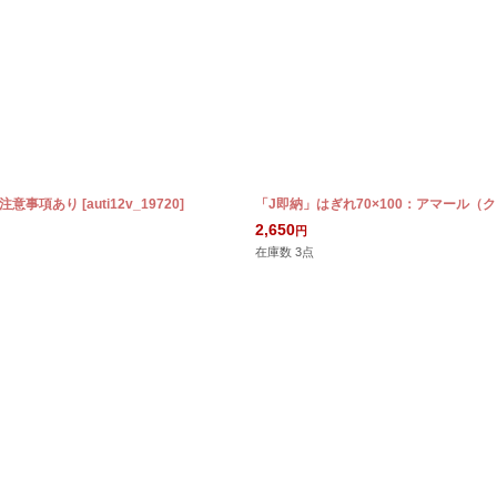
ご注意事項あり
[
auti12v_19720
]
「J即納」はぎれ70×100：アマール
2,650
円
在庫数 3点