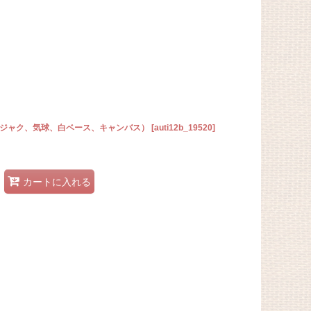
（クジャク、気球、白ベース、キャンバス）
[
auti12b_19520
]
カートに入れる