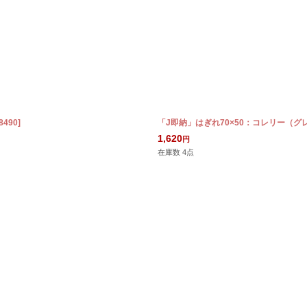
18490
]
「J即納」はぎれ70×50：コレリー（グ
1,620
円
在庫数 4点