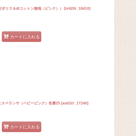
ゼポリス＆dtコットン無地（ピンク））
[
tvti20r_18410
]
カートに入れる
：エスペランサ（ベビーピンク）色番25
[
auti32r_17240
]
カートに入れる