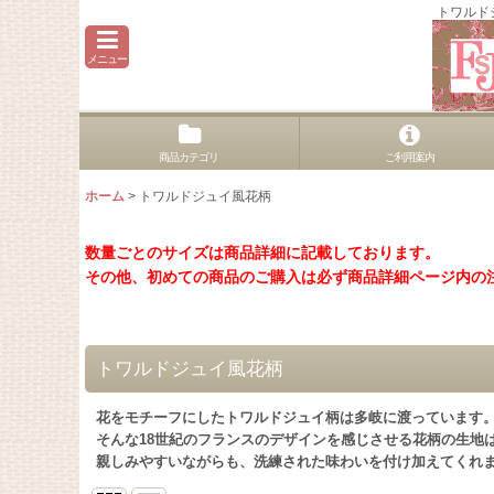
トワルド
メニュー
商品カテゴリ
ご利用案内
ホーム
>
トワルドジュイ風花柄
数量ごとのサイズは商品詳細に記載しております。
その他、初めての商品のご購入は必ず商品詳細ページ内の
トワルドジュイ風花柄
花をモチーフにしたトワルドジュイ柄は多岐に渡っています
そんな18世紀のフランスのデザインを感じさせる花柄の生地
親しみやすいながらも、洗練された味わいを付け加えてくれ