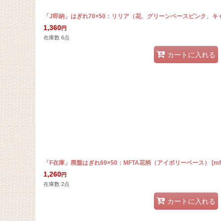
「J即納」はぎれ70×50：リリア（花、グリーンベースピンク、キ
1,360
円
在庫数 6点
カートに入れる
「F在庫」廃盤はぎれ69×50：MFTA花柄（アイボリーベース）
[
mf
1,260
円
在庫数 2点
カートに入れる