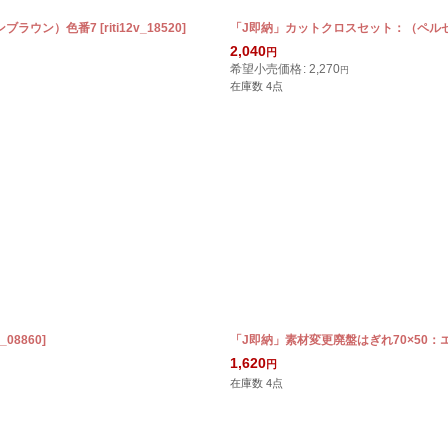
ンブラウン）色番7
[
riti12v_18520
]
「J即納」カットクロスセット：（ペル
2,040
円
希望小売価格
:
2,270
円
在庫数 4点
_08860
]
「J即納」素材変更廃盤はぎれ70×50
1,620
円
在庫数 4点