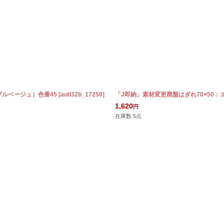
ブルベージュ）色番45
[
auti32b_17250
]
「J即納」素材変更廃盤はぎれ70×50：
1,620
円
在庫数 5点