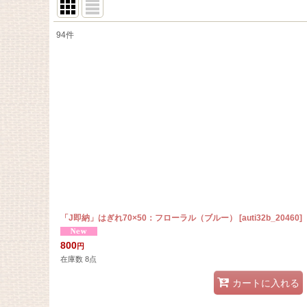
94
件
表示数
:
在庫あり
並び順
:
「J即納」はぎれ70×50：フローラル（ブルー）
[
auti32b_20460
]
800
円
在庫数 8点
カートに入れる