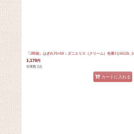
「J即納」はぎれ70×50：ダニエリス（クリーム）色番3
[
riti12b_
1,170
円
在庫数 2点
カートに入れる