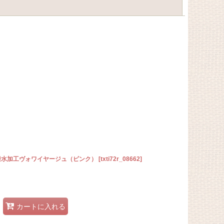
閉じる
撥水加工ヴォワイヤージュ（ピンク）
[
txti72r_08662
]
カートに入れる