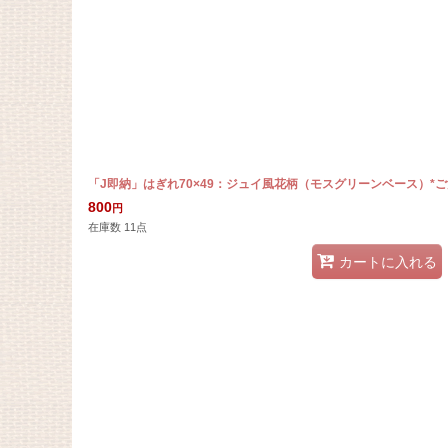
「J即納」はぎれ70×49：ジュイ風花柄（モスグリーンベース）*
800
円
在庫数 11点
カートに入れる