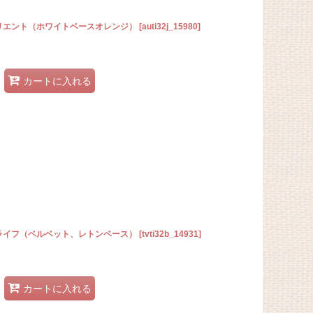
オリエント（ホワイトベースオレンジ）
[
auti32j_15980
]
カートに入れる
・ライフ（ベルベット、レトンベース）
[
tvti32b_14931
]
カートに入れる