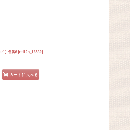
レイ）色番6
[
riti12n_18530
]
カートに入れる