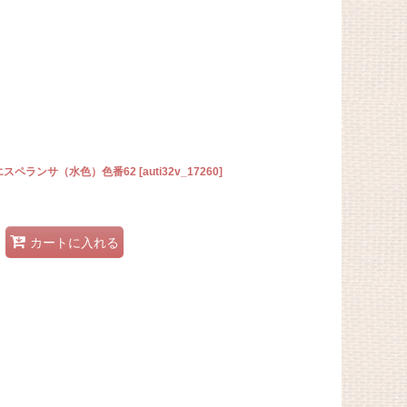
エスペランサ（水色）色番62
[
auti32v_17260
]
カートに入れる