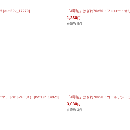
5
[
auti32v_17270
]
「J即納」はぎれ70×50：フロロー・
1,230
円
在庫数 8点
パナマ、トマトベース）
[
tvti12r_14921
]
「J即納」はぎれ70×50：ゴールデン
3,030
円
在庫数 3点