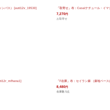
ャンバス）
[
auti12v_19530
]
「取寄せ」布：Casalナチュール・イマ
7,270
円
お取寄せ
ti12r_mfhana1
]
「F在庫」布：セイラン麻 （麻地ベース
8,480
円
在庫数 5点