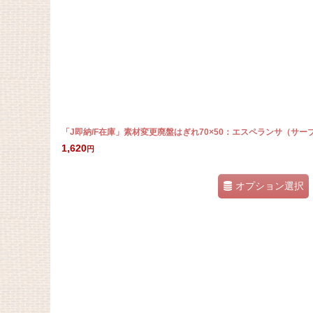
「J即納/F在庫」素材変更廃盤はぎれ70×50：エスペランサ（サー
1,620
円
オプション選択