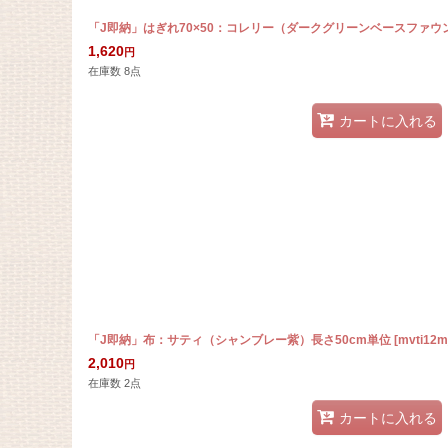
「J即納」はぎれ70×50：コレリー（ダークグリーンベースファウ
1,620
円
在庫数 8点
カートに入れる
「J即納」布：サティ（シャンブレー紫）長さ50cm単位
[
mvti12m
2,010
円
在庫数 2点
カートに入れる