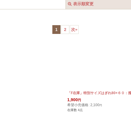
表示順変更
1
2
次
»
絞り込む
「F在庫」特別サイズはぎれ80×６０：
1,900
円
希望小売価格
:
2,100
円
在庫数 4点