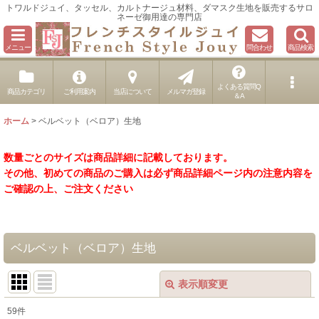
トワルドジュイ、タッセル、カルトナージュ材料、ダマスク生地を販売するサロ
ネーゼ御用達の専門店
メニュー
問合わせ
商品検索
よくある質問Q
商品カテゴリ
ご利用案内
当店について
メルマガ登録
＆A
ホーム
>
ベルベット（ベロア）生地
数量ごとのサイズは商品詳細に記載しております。
その他、初めての商品のご購入は必ず商品詳細ページ内の注意内容を
ご確認の上、ご注文ください
ベルベット（ベロア）生地
表示順変更
閉じる
59
件