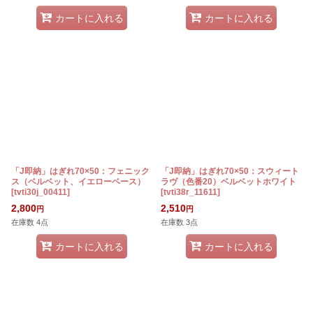
カートに入れる
カートに入れる
「J即納」はぎれ70×50：フェニック
「J即納」はぎれ70×50：スウィート
ス（ベルベット、イエローベース）
ラヴ（色番20）ベルベットホワイト
[
tvti30j_00411
]
[
tvti38r_11611
]
2,800
2,510
円
円
在庫数 4点
在庫数 3点
カートに入れる
カートに入れる