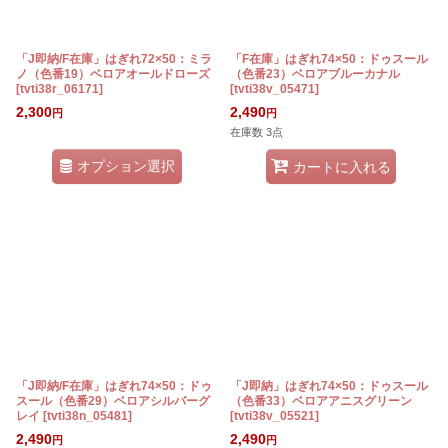
「J即納/F在庫」はぎれ72×50：ミラ
「F在庫」はぎれ74×50：ドゥスール
ノ（色番19）ベロアオールドローズ
（色番23）ベロアブルーカナル
[
tvti38r_06171
]
[
tvti38v_05471
]
2,300
2,490
円
円
在庫数 3点
オプション選択
カートに入れる
「J即納/F在庫」はぎれ74×50：ドゥ
「J即納」はぎれ74×50：ドゥスール
スール（色番29）ベロアシルバーグ
（色番33）ベロアアニスグリーン
レイ
[
tvti38n_05481
]
[
tvti38v_05521
]
2,490
2,490
円
円