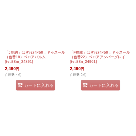
「J即納」はぎれ74×50：ドゥスール
「F在庫」はぎれ74×50：ドゥスール
（色番18）ベロアパルム
（色番22）ベロアアンバーグレイ
[
tvti38m_24891
]
[
tvti38n_24901
]
2,490
2,490
円
円
在庫数 4点
在庫数 2点
カートに入れる
カートに入れる