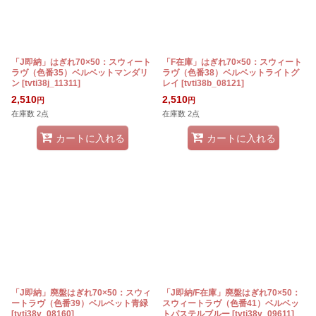
「J即納」はぎれ70×50：スウィート
「F在庫」はぎれ70×50：スウィート
ラヴ（色番35）ベルベットマンダリ
ラヴ（色番38）ベルベットライトグ
ン
[
tvti38j_11311
]
レイ
[
tvti38b_08121
]
2,510
2,510
円
円
在庫数 2点
在庫数 2点
カートに入れる
カートに入れる
「J即納」廃盤はぎれ70×50：スウィ
「J即納/F在庫」廃盤はぎれ70×50：
ートラヴ（色番39）ベルベット青緑
スウィートラヴ（色番41）ベルベッ
[
tvti38v_08160
]
トパステルブルー
[
tvti38v_09611
]