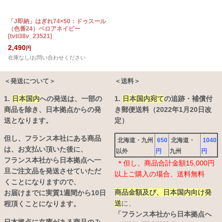
「J即納」はぎれ74×50：ドゥスール
（色番24）ベロアネイビー
[
tvti38v_23521
]
2,490
円
在庫なし/お問い合わせください
＜発送について＞
＜送料＞
1.
日本国内
への発送は、
一部の
1.
日本国内宛て
の追跡・補償付
商品を除き、日本拠点からの発
き郵便送料（2022年1月20日改
送となります。
定）
但し、フランス本社にある商品
北海道・九州
650
北海道・
1040
は、お支払い頂いた後に、
以外
円
九州
円
フランス本社から日本拠点へ一
＊但し、商品合計金額15,000円
旦ご注文品を発送させていただ
以上ご購入の場合、送料無料
くことになりますので、
商品金額及び、日本国内向け発
お届けまでに実質1週間から10日
送
に、
程頂くことになります。
「フランス本社から日本拠点へ
日本拠点に在庫がある商品のみ