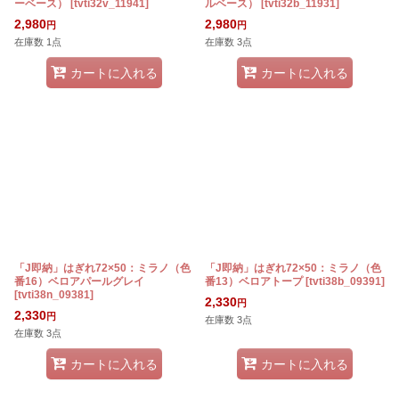
ーベース）
[
tvti32v_11941
]
ルベース）
[
tvti32b_11931
]
2,980
2,980
円
円
在庫数 1点
在庫数 3点
カートに入れる
カートに入れる
「J即納」はぎれ72×50：ミラノ（色
「J即納」はぎれ72×50：ミラノ（色
番16）ベロアパールグレイ
番13）ベロアトープ
[
tvti38b_09391
]
[
tvti38n_09381
]
2,330
円
2,330
円
在庫数 3点
在庫数 3点
カートに入れる
カートに入れる