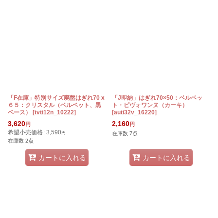
表示数
:
在庫あり
並び順
:
絞り込む
「F在庫」特別サイズ廃盤はぎれ70 x
「J即納」はぎれ70×50：ベルベッ
６５：クリスタル（ベルベット、黒
ト・ピヴォワンヌ（カーキ）
ベース）
[
tvti12n_10222
]
[
auti32v_16220
]
3,620
2,160
円
円
希望小売価格
:
3,590
円
在庫数 7点
在庫数 2点
カートに入れる
カートに入れる