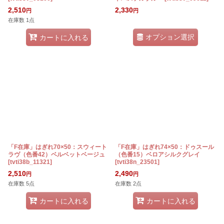
2,510
2,330
円
円
在庫数 1点
オプション選択
カートに入れる
「F在庫」はぎれ70×50：スウィート
「F在庫」はぎれ74×50：ドゥスール
ラヴ（色番42）ベルベットベージュ
（色番15）ベロアシルクグレイ
[
tvti38b_11321
]
[
tvti38n_23501
]
2,510
2,490
円
円
在庫数 5点
在庫数 2点
カートに入れる
カートに入れる