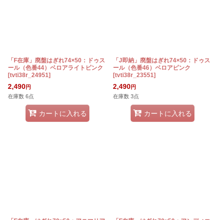
「F在庫」廃盤はぎれ74×50：ドゥス
「J即納」廃盤はぎれ74×50：ドゥス
ール（色番44）ベロアライトピンク
ール（色番46）ベロアピンク
[
tvti38r_24951
]
[
tvti38r_23551
]
2,490
2,490
円
円
在庫数 6点
在庫数 3点
カートに入れる
カートに入れる