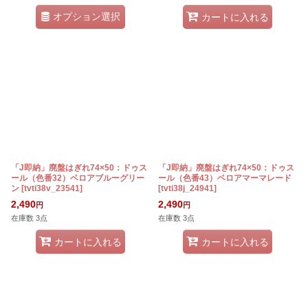
オプション選択
カートに入れる
「J即納」廃盤はぎれ74×50：ドゥス
「J即納」廃盤はぎれ74×50：ドゥス
ール（色番32）ベロアブルーグリー
ール（色番43）ベロアマーマレード
ン
[
tvti38v_23541
]
[
tvti38j_24941
]
2,490
2,490
円
円
在庫数 3点
在庫数 3点
カートに入れる
カートに入れる