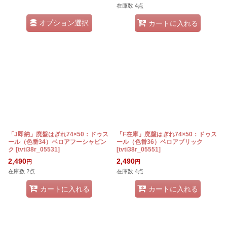
在庫数 4点
オプション選択
カートに入れる
「J即納」廃盤はぎれ74×50：ドゥス
「F在庫」廃盤はぎれ74×50：ドゥス
ール（色番34）ベロアフーシャピン
ール（色番36）ベロアブリック
ク
[
tvti38r_05531
]
[
tvti38r_05551
]
2,490
2,490
円
円
在庫数 2点
在庫数 4点
カートに入れる
カートに入れる