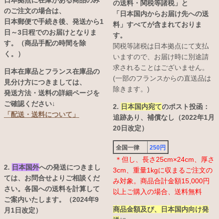
の送料・関税等諸税」と
のご注文の場合は、
「日本国内からお届け先への送
日本郵便で手続き後、発送から1
料」すべてが含まれておりま
日～3日程でのお届けとなりま
す。
す。（商品手配の時間を除
関税等諸税は日本拠点にて支払
く。）
いますので、お届け時に別途請
求されることはございません。
日本在庫品とフランス在庫品の
(一部のフランスからの直送品は
見分け方につきましては、
除きます。)
発送方法・送料の詳細ページを
ご確認ください↓
2.
日本国内宛て
のポスト投函：
「配送・送料について」
追跡あり、補償なし（2022年1月
20日改定）
全国一律
250円
＊但し、長さ25cm×24cm、厚さ
2.
日本国外
への発送につきまし
3cm、重量1kgに収まるご注文の
ては、お問合せよりご相談くだ
み対象。商品合計金額15,000円
さい。各国への送料を計算して
以上ご購入の場合、送料無料
ご案内いたします。（2024年9
商品金額及び、日本国内向け発
月1日改定）