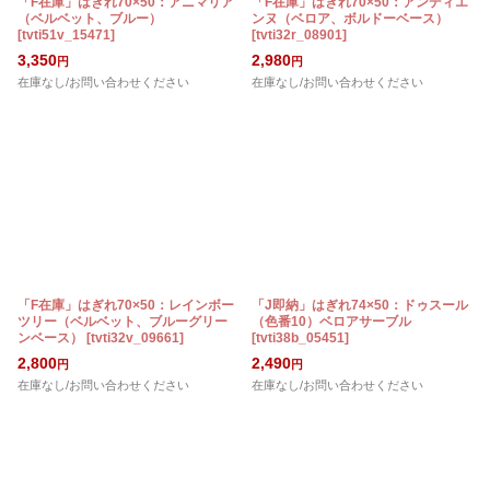
「F在庫」はぎれ70×50：アニマリア
「F在庫」はぎれ70×50：アンディエ
（ベルベット、ブルー）
ンヌ（ベロア、ボルドーベース）
[
tvti51v_15471
]
[
tvti32r_08901
]
3,350
2,980
円
円
在庫なし/お問い合わせください
在庫なし/お問い合わせください
「F在庫」はぎれ70×50：レインボー
「J即納」はぎれ74×50：ドゥスール
ツリー（ベルベット、ブルーグリー
（色番10）ベロアサーブル
ンベース）
[
tvti32v_09661
]
[
tvti38b_05451
]
2,800
2,490
円
円
在庫なし/お問い合わせください
在庫なし/お問い合わせください