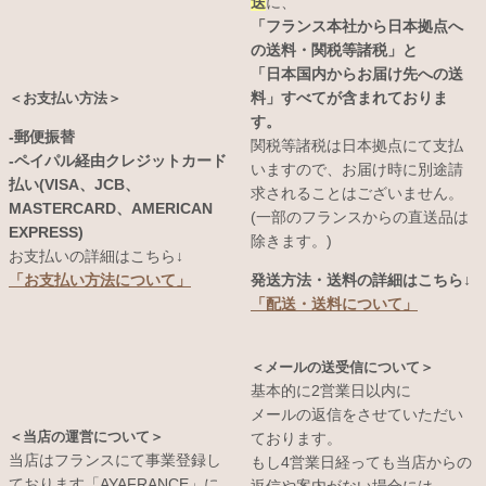
送
に、
「フランス本社から日本拠点へ
の送料・関税等諸税」と
「日本国内からお届け先への送
料」すべてが含まれておりま
＜お支払い方法＞
す。
-郵便振替
関税等諸税は日本拠点にて支払
-ペイパル経由クレジットカード
いますので、お届け時に別途請
払い(VISA、JCB、
求されることはございません。
MASTERCARD、AMERICAN
(一部のフランスからの直送品は
EXPRESS)
除きます。)
お支払いの詳細はこちら↓
発送方法・送料の詳細はこちら↓
「お支払い方法について」
「配送・送料について」
＜メールの送受信について＞
基本的に2営業日以内に
メールの返信をさせていただい
＜当店の運営について＞
ております。
当店はフランスにて事業登録し
もし4営業日経っても当店からの
ております「AYAFRANCE」に
返信や案内がない場合には、