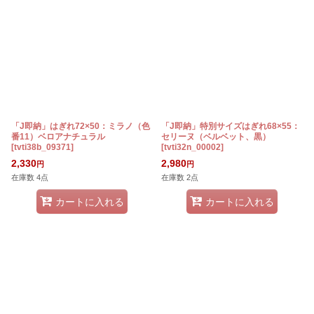
「J即納」はぎれ72×50：ミラノ（色
「J即納」特別サイズはぎれ68×55：
番11）ベロアナチュラル
セリーヌ（ベルベット、黒）
[
tvti38b_09371
]
[
tvti32n_00002
]
2,330
2,980
円
円
在庫数 4点
在庫数 2点
カートに入れる
カートに入れる