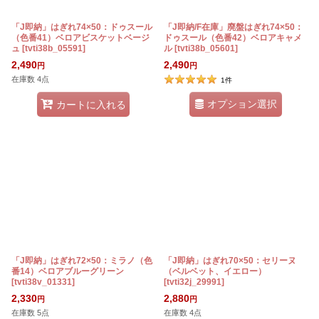
「J即納」はぎれ74×50：ドゥスール
「J即納/F在庫」廃盤はぎれ74×50：
（色番41）ベロアビスケットベージ
ドゥスール（色番42）ベロアキャメ
ュ
[
tvti38b_05591
]
ル
[
tvti38b_05601
]
2,490
2,490
円
円
在庫数 4点
1
件
オプション選択
カートに入れる
「J即納」はぎれ72×50：ミラノ（色
「J即納」はぎれ70×50：セリーヌ
番14）ベロアブルーグリーン
（ベルベット、イエロー）
[
tvti38v_01331
]
[
tvti32j_29991
]
2,330
2,880
円
円
在庫数 5点
在庫数 4点