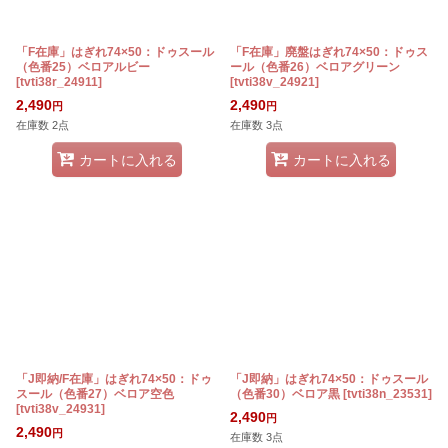
「F在庫」はぎれ74×50：ドゥスール
「F在庫」廃盤はぎれ74×50：ドゥス
（色番25）ベロアルビー
ール（色番26）ベロアグリーン
[
tvti38r_24911
]
[
tvti38v_24921
]
2,490
2,490
円
円
在庫数 2点
在庫数 3点
カートに入れる
カートに入れる
「J即納/F在庫」はぎれ74×50：ドゥ
「J即納」はぎれ74×50：ドゥスール
スール（色番27）ベロア空色
（色番30）ベロア黒
[
tvti38n_23531
]
[
tvti38v_24931
]
2,490
円
2,490
円
在庫数 3点