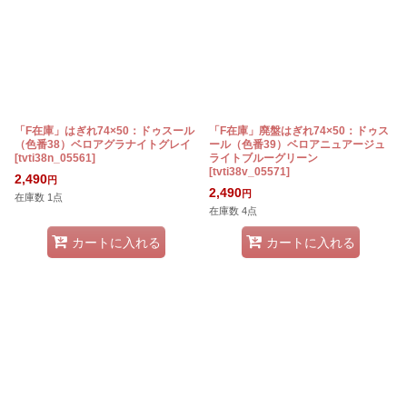
「F在庫」はぎれ74×50：ドゥスール
「F在庫」廃盤はぎれ74×50：ドゥス
（色番38）ベロアグラナイトグレイ
ール（色番39）ベロアニュアージュ
[
tvti38n_05561
]
ライトブルーグリーン
[
tvti38v_05571
]
2,490
円
2,490
円
在庫数 1点
在庫数 4点
カートに入れる
カートに入れる