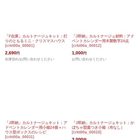
「F在庫」カルトナージュキット：灯
「J即納」カルトナージュ材料：アド
りのともるミニ・クリスマスハウス
ベントカレンダー用木製数字24点
[
crkt00a_00001
]
[
crkt00a_00012
]
2,690
1,000
円
円
在庫切れ/お問い合わせください
お問い合わせください
「J即納」カルトナージュキット：ア
「J即納」カルトナージュキット：か
ドベントカレンダー用小箱24個＋ハ
ぼちゃ型蓋つき小箱（布なし）
ウス型ボックスのレシピ
[
crkt00a_00010
]
[
crkt00a_00011
]
3,000
円