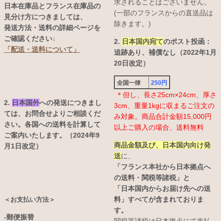
求されることはございません。
日本在庫品とフランス在庫品の
(一部のフランスからの直送品は
見分け方につきましては、
除きます。)
発送方法・送料の詳細ページを
ご確認ください↓
2.
日本国内宛て
のポスト投函：
「配送・送料について」
追跡あり、補償なし（2022年1月
20日改定）
全国一律
250円
＊但し、長さ25cm×24cm、厚さ
2.
日本国外
への発送につきまし
3cm、重量1kgに収まるご注文の
ては、お問合せよりご相談くだ
み対象。商品合計金額15,000円
さい。各国への送料を計算して
以上ご購入の場合、送料無料
ご案内いたします。（2024年9
商品金額及び、日本国内向け発
月1日改定）
送
に、
「フランス本社から日本拠点へ
の送料・関税等諸税」と
「日本国内からお届け先への送
料」すべてが含まれておりま
＜お支払い方法＞
す。
-郵便振替