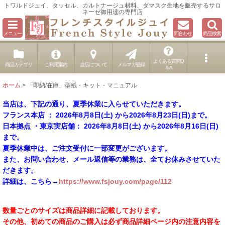
トワルドジュイ、タッセル、カルトナージュ材料、ダマスク生地を販売するサロ
ネーゼ御用達の専門店
メニュー
問合わせ
商品検索
よくある質問Q
商品カテゴリ
ご利用案内
当店について
メルマガ登録
＆A
ホーム
>
「即納/在庫」型紙・キット・マニュアル
当店は、下記の通り、夏季休業に入らせていただきます。
フランス本店 ： 2026年8月8日(土) から2026年8月23日(日)まで。
日本拠点 ・東京実店舗： 2026年8月8日(土) から2026年8月16日(日)
まで。
夏季休業中は、ご注文受付に一部変更がございます。
また、お問い合わせ、メール返信等の業務は、全てお休みさせていた
だきます。
詳細は、こちら→
https://www.fsjouy.com/page/112
数量ごとのサイズは商品詳細に記載しております。
その他、初めての商品のご購入は必ず商品詳細ページ内の注意内容を