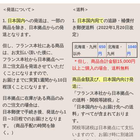
＜発送について＞
＜送料＞
1.
日本国内
への発送は、
一部の
1.
日本国内宛て
の追跡・補償付
商品を除き、日本拠点からの発
き郵便送料（2022年1月20日改
送となります。
定）
但し、フランス本社にある商品
北海道・九州
650
北海道・
1040
は、お支払い頂いた後に、
以外
円
九州
円
フランス本社から日本拠点へ一
＊但し、商品合計金額15,000円
旦ご注文品を発送させていただ
以上ご購入の場合、送料無料
くことになりますので、
商品金額及び、日本国内向け発
お届けまでに実質1週間から10日
送
に、
程頂くことになります。
「フランス本社から日本拠点へ
日本拠点に在庫がある商品のみ
の送料・関税等諸税」と
のご注文の場合は、
「日本国内からお届け先への送
日本郵便で手続き後、発送から1
料」すべてが含まれておりま
日～3日程でのお届けとなりま
す。
す。（商品手配の時間を除
関税等諸税は日本拠点にて支払
く。）
いますので、お届け時に別途請