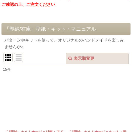
ご確認の上、ご注文ください
「即納/在庫」型紙・キット・マニュアル
パターンやキットを使って、オリジナルのハンドメイドを楽しみ
ませんか♪
表示順変更
閉じる
15
件
表示数
:
在庫あり
並び順
:
絞り込む