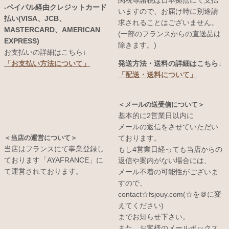
関税等諸税は日本拠点にて支払
-ペイパル経由クレジットカード
いますので、お届け時に別途請
払い(VISA、JCB、
求されることはございません。
MASTERCARD、AMERICAN
(一部のフランスからの直送品は
EXPRESS)
除きます。)
お支払いの詳細はこちら↓
発送方法・送料の詳細はこちら↓
「お支払い方法について」
「配送・送料について」
＜メールの送受信について＞
基本的に2営業日以内に
メールの返信をさせていただい
＜当店の運営について＞
ております。
当店はフランスにて事業登録し
もし4営業日経っても当店からの
ております「AYAFRANCE」に
返信や案内がない場合には、
て運営されております。
メール不着の可能性がございま
すので、
contact☆fsjouy.com(☆を＠に変
えてください)
までお知らせ下さい。
また、お客様のメールボックス