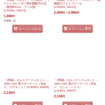
「J即納」カルトナージュ材料：アド
「J即納」カルトナージュキット：動
ベントカレンダー用木製数字24点
物型のフォトフレーム
（直径約4cm、ブール型）
[
crkt00a_00013
]
[
crkt00a_00014
]
2,000
～2,900
円
円
1,000
円
在庫数 3点
オプション選択
カートに入れる
「J即納」カルトナージュキット：-
「J即納」カルトナージュキット：-
atlier clair-革のキーケース（布あ
atlier clair-革のキーケース（布あ
り、マグネット）
[
crkt00a_00008
]
り、カシメ・ハトメ）
[
crkt00a_00007
]
2,130
円
2,130
円