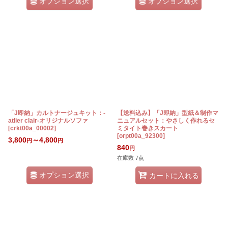
オプション選択
オプション選択
「J即納」カルトナージュキット：-
【送料込み】「J即納」型紙＆制作マ
atlier clair-オリジナルソファ
ニュアルセット：やさしく作れるセ
[
crkt00a_00002
]
ミタイト巻きスカート
[
orpt00a_92300
]
3,800
～4,800
円
円
840
円
在庫数 7点
オプション選択
カートに入れる