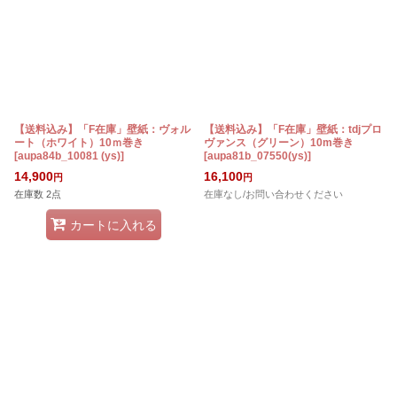
【送料込み】「F在庫」壁紙：ヴォル
【送料込み】「F在庫」壁紙：tdjプロ
ート（ホワイト）10ｍ巻き
ヴァンス（グリーン）10m巻き
[
aupa84b_10081 (ys)
]
[
aupa81b_07550(ys)
]
14,900
16,100
円
円
在庫数 2点
在庫なし/お問い合わせください
カートに入れる