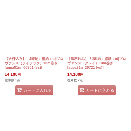
表示数
:
在庫あり
並び順
:
絞り込む
【送料込み】「J即納」壁紙：tdjプロ
【送料込み】「J即納」壁紙：tdjプロ
ヴァンス（ライラック）10m巻き
ヴァンス（グレイ）10m巻き
[
aupa81m_00301 (ys)
]
[
aupa81n_29721 (ys)
]
14,100
14,100
円
円
在庫数 1点
在庫数 2点
カートに入れる
カートに入れる