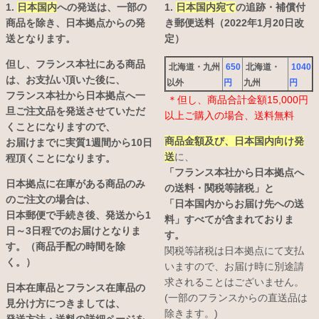
1.
日本国内
への発送は、
一部の
1.
日本国内宛て
の追跡・補償付
商品を除き、日本拠点からの発
き郵便送料（2022年1月20日改
送となります。
定）
但し、フランス本社にある商品
北海道・九州
650
北海道・
1040
は、お支払い頂いた後に、
以外
円
九州
円
フランス本社から日本拠点へ一
＊但し、商品合計金額15,000円
旦ご注文品を発送させていただ
以上ご購入の場合、送料無料
くことになりますので、
商品金額及び、日本国内向け発
お届けまでに実質1週間から10日
送
に、
程頂くことになります。
「フランス本社から日本拠点へ
日本拠点に在庫がある商品のみ
の送料・関税等諸税」と
のご注文の場合は、
「日本国内からお届け先への送
日本郵便で手続き後、発送から1
料」すべてが含まれておりま
日～3日程でのお届けとなりま
す。
す。（商品手配の時間を除
関税等諸税は日本拠点にて支払
く。）
いますので、お届け時に別途請
求されることはございません。
日本在庫品とフランス在庫品の
(一部のフランスからの直送品は
見分け方につきましては、
除きます。)