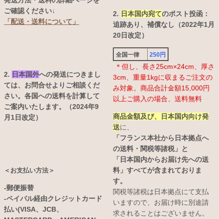
発送方法・送料の詳細ページを
ご確認ください↓
2.
日本国内宛て
のポスト投函：
「配送・送料について」
追跡あり、補償なし（2022年1月
20日改定）
全国一律
250円
＊但し、長さ25cm×24cm、厚さ
2.
日本国外
への発送につきまし
3cm、重量1kgに収まるご注文の
ては、お問合せよりご相談くだ
み対象。商品合計金額15,000円
さい。各国への送料を計算して
以上ご購入の場合、送料無料
ご案内いたします。（2024年9
商品金額及び、日本国内向け発
月1日改定）
送
に、
「フランス本社から日本拠点へ
の送料・関税等諸税」と
「日本国内からお届け先への送
料」すべてが含まれておりま
＜お支払い方法＞
す。
-郵便振替
関税等諸税は日本拠点にて支払
-ペイパル経由クレジットカード
いますので、お届け時に別途請
払い(VISA、JCB、
求されることはございません。