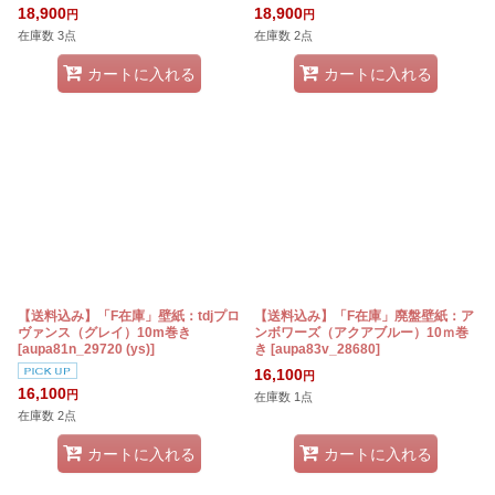
18,900
18,900
円
円
在庫数 3点
在庫数 2点
カートに入れる
カートに入れる
【送料込み】「F在庫」壁紙：tdjプロ
【送料込み】「F在庫」廃盤壁紙：ア
ヴァンス（グレイ）10m巻き
ンボワーズ（アクアブルー）10ｍ巻
[
aupa81n_29720 (ys)
]
き
[
aupa83v_28680
]
16,100
円
16,100
円
在庫数 1点
在庫数 2点
カートに入れる
カートに入れる