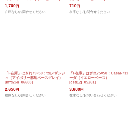
1,700
710
円
円
在庫なし/お問合せください
在庫なし/お問合せください
「F在庫」はぎれ75×50：tdjメザンジ
「F在庫」はぎれ75×50：Casalバロ
ュ（アイボリー麻地ベースグレイ）
ーダ（イエローベース）
[
mfti26n_06600
]
[
csti12j_05261
]
2,650
3,600
円
円
在庫なし/お問合せください
在庫なし/お問い合わせください