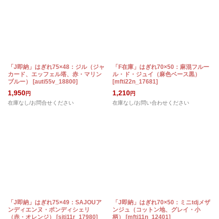
「J即納」はぎれ75×48：ジル（ジャ
「F在庫」はぎれ70×50：麻混フルー
カード、エッフェル塔、赤・マリン
ル・ド・ジュイ（麻色ベース黒）
ブルー）
[
auti55v_18800
]
[
mfti22n_17681
]
1,950
1,210
円
円
在庫なし/お問合せください
在庫なし/お問い合わせください
「J即納」はぎれ75×49：SAJOUア
「J即納」はぎれ70×50：ミニtdjメザ
ンディエンヌ・ポンディシェリ
ンジュ（コットン地、グレイ・小
（赤・オレンジ）
[
sjti11r_17980
]
柄）
[
mfti11n_12401
]