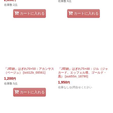
在庫数 6点
在庫数 2点
カートに入れる
カートに入れる
「J即納」はぎれ70×50：アカンサス
「J即納」はぎれ75×48：ジル（ジャ
（ベージュ）
[
txti12b_08561
]
カード、エッフェル塔、ゴールド・
黒）
[
auti55n_18790
]
1,200
円
1,950
円
在庫数 5点
在庫なし/お問合せください
カートに入れる