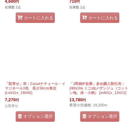
4,600
710
円
円
在庫数 2点
在庫数 1点
カートに入れる
カートに入れる
「取寄せ」布：Casalナチュール・イ
「J即納/F在庫」多め購入割引布：
マジネール3色 長さ50cm単位
280x3m ミニtdjメザンジュ（コット
[
csti11v_19040
]
ン地、赤・小柄）
[
mfti11r_12413
]
7,270
13,780
円
円
希望小売価格
:
16,200
お取寄せ
円
オプション選択
オプション選択