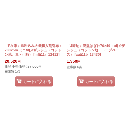
「F在庫」送料込み大量購入割引布：
「J即納」廃盤はぎれ70×49：tdjメザ
280x5m ミニtdjメザンジュ（コット
ンジュ（コットン地、トープベー
ン地、赤・小柄）
[
mfti11r_12412
]
ス）
[
auti11b_13430
]
20,520
1,350
円
円
希望小売価格
:
27,000
円
在庫数 6点
在庫数 1点
カートに入れる
カートに入れる