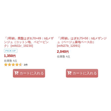
「J即納」廃盤はぎれ70×49：tdjメザ
「J即納」はぎれ75×50：tdjメザンジ
ンジュ（コットン地、ベビーピン
ュ（ベージュ麻地ベース白）
ク）
[
mfti11r_19230
]
[
mfti27b_12091
]
2,040
円
1,350
円
在庫数 4点
在庫数 4点
3
件
カートに入れる
カートに入れる