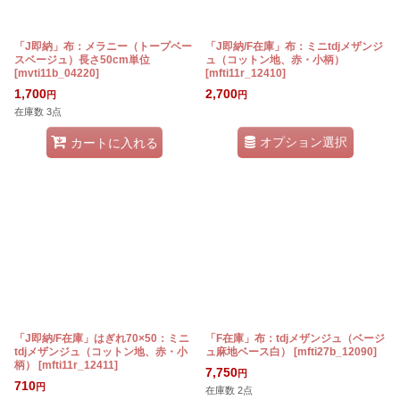
「J即納」布：メラニー（トープベー
「J即納/F在庫」布：ミニtdjメザンジ
スベージュ）長さ50cm単位
ュ（コットン地、赤・小柄）
[
mvti11b_04220
]
[
mfti11r_12410
]
1,700
2,700
円
円
在庫数 3点
オプション選択
カートに入れる
「J即納/F在庫」はぎれ70×50：ミニ
「F在庫」布：tdjメザンジュ（ベージ
tdjメザンジュ（コットン地、赤・小
ュ麻地ベース白）
[
mfti27b_12090
]
柄）
[
mfti11r_12411
]
7,750
円
710
円
在庫数 2点