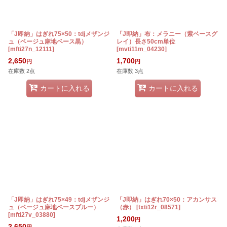
「J即納」はぎれ75×50：tdjメザンジ
「J即納」布：メラニー（紫ベースグ
ュ（ベージュ麻地ベース黒）
レイ）長さ50cm単位
[
mfti27n_12111
]
[
mvti11m_04230
]
2,650
1,700
円
円
在庫数 2点
在庫数 3点
カートに入れる
カートに入れる
「J即納」はぎれ75×49：tdjメザンジ
「J即納」はぎれ70×50：アカンサス
ュ（ベージュ麻地ベースブルー）
（赤）
[
txti12r_08571
]
[
mfti27v_03880
]
1,200
円
2,650
円