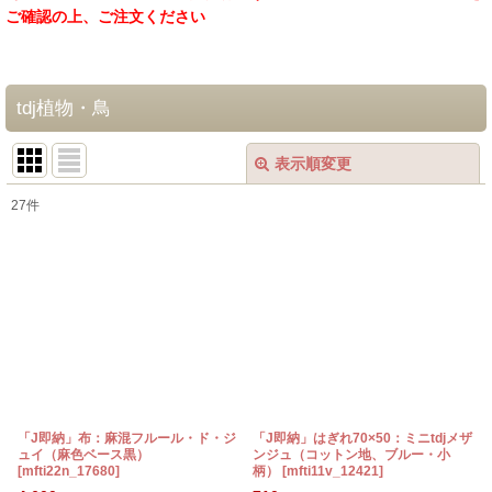
ご確認の上、ご注文ください
tdj植物・鳥
表示順変更
閉じる
27
件
表示数
:
在庫あり
並び順
:
絞り込む
「J即納」布：麻混フルール・ド・ジ
「J即納」はぎれ70×50：ミニtdjメザ
ュイ（麻色ベース黒）
ンジュ（コットン地、ブルー・小
[
mfti22n_17680
]
柄）
[
mfti11v_12421
]