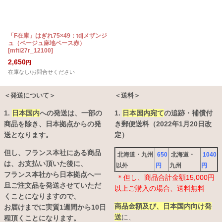
「F在庫」はぎれ75×49：tdjメザンジ
ュ（ベージュ麻地ベース赤）
[
mfti27r_12100
]
2,650
円
在庫なし/お問合せください
＜発送について＞
＜送料＞
1.
日本国内
への発送は、
一部の
1.
日本国内宛て
の追跡・補償付
商品を除き、日本拠点からの発
き郵便送料（2022年1月20日改
送となります。
定）
但し、フランス本社にある商品
北海道・九州
650
北海道・
1040
は、お支払い頂いた後に、
以外
円
九州
円
フランス本社から日本拠点へ一
＊但し、商品合計金額15,000円
旦ご注文品を発送させていただ
以上ご購入の場合、送料無料
くことになりますので、
商品金額及び、日本国内向け発
お届けまでに実質1週間から10日
送
に、
程頂くことになります。