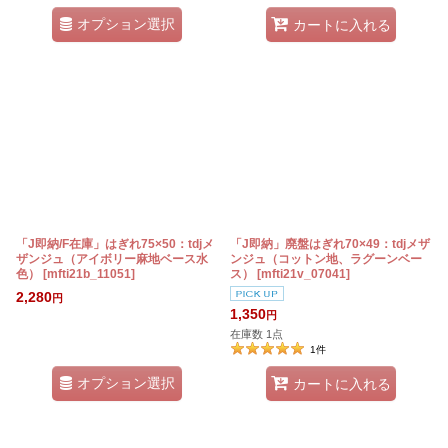
オプション選択
カートに入れる
「J即納/F在庫」はぎれ75×50：tdjメ
「J即納」廃盤はぎれ70×49：tdjメザ
ザンジュ（アイボリー麻地ベース水
ンジュ（コットン地、ラグーンベー
色）
[
mfti21b_11051
]
ス）
[
mfti21v_07041
]
2,280
円
1,350
円
在庫数 1点
1
件
オプション選択
カートに入れる