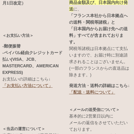
商品金額及び、日本国内向け発
月1日改定）
送
に、
「フランス本社から日本拠点へ
の送料・関税等諸税」と
「日本国内からお届け先への送
料」すべてが含まれておりま
＜お支払い方法＞
す。
-郵便振替
関税等諸税は日本拠点にて支払
-ペイパル経由クレジットカード
いますので、お届け時に別途請
払い(VISA、JCB、
求されることはございません。
MASTERCARD、AMERICAN
(一部のフランスからの直送品は
EXPRESS)
除きます。)
お支払いの詳細はこちら↓
発送方法・送料の詳細はこちら↓
「お支払い方法について」
「配送・送料について」
＜メールの送受信について＞
基本的に2営業日以内に
メールの返信をさせていただい
＜当店の運営について＞
ております。