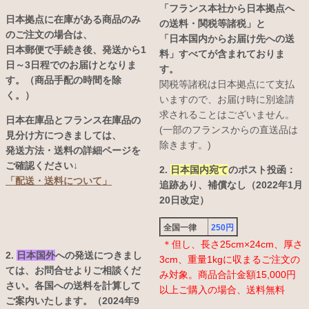
「フランス本社から日本拠点へ
日本拠点に在庫がある商品のみ
の送料・関税等諸税」と
のご注文の場合は、
「日本国内からお届け先への送
日本郵便で手続き後、発送から1
料」すべてが含まれておりま
日～3日程でのお届けとなりま
す。
す。（商品手配の時間を除
関税等諸税は日本拠点にて支払
く。）
いますので、お届け時に別途請
求されることはございません。
日本在庫品とフランス在庫品の
(一部のフランスからの直送品は
見分け方につきましては、
除きます。)
発送方法・送料の詳細ページを
ご確認ください↓
2.
日本国内宛て
のポスト投函：
「配送・送料について」
追跡あり、補償なし（2022年1月
20日改定）
全国一律
250円
＊但し、長さ25cm×24cm、厚さ
2.
日本国外
への発送につきまし
3cm、重量1kgに収まるご注文の
ては、お問合せよりご相談くだ
み対象。商品合計金額15,000円
さい。各国への送料を計算して
以上ご購入の場合、送料無料
ご案内いたします。（2024年9