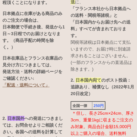
送
に、
程頂くことになります。
「フランス本社から日本拠点へ
日本拠点に在庫がある商品のみ
の送料・関税等諸税」と
のご注文の場合は、
「日本国内からお届け先への送
日本郵便で手続き後、発送から1
料」すべてが含まれておりま
日～3日程でのお届けとなりま
す。
す。（商品手配の時間を除
関税等諸税は日本拠点にて支払
く。）
いますので、お届け時に別途請
求されることはございません。
日本在庫品とフランス在庫品の
(一部のフランスからの直送品は
見分け方につきましては、
除きます。)
発送方法・送料の詳細ページを
ご確認ください↓
2.
日本国内宛て
のポスト投函：
「配送・送料について」
追跡あり、補償なし（2022年1月
20日改定）
全国一律
250円
＊但し、長さ25cm×24cm、厚さ
2.
日本国外
への発送につきまし
3cm、重量1kgに収まるご注文の
ては、お問合せよりご相談くだ
み対象。商品合計金額15,000円
さい。各国への送料を計算して
以上ご購入の場合、送料無料