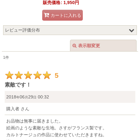
販売価格
:
1,950円
カートに入れる
レビュー評価分布
1
件
表示順変更
閉じる
0
件
1
件
0
件
レビュー検索
:
0
件
5
期間
:
0
件
素敵です！
画像
:
2018
06
29
00:32
年
月
日
購入者
さん
星の数
:
お品物は無事に届きました。
絵画のような素敵な生地。さすがフランス製です。
並び順
:
カルトナージュの作品に使わせていただきますね。