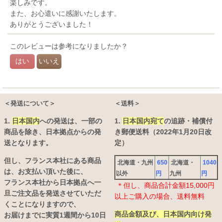
楽しみです。
絞り込む
また、お心遣いに感謝いたします。
ありがとうございました！
このレビューは参考になりましたか？
はい
いいえ
＜発送について＞
＜送料＞
1.
日本国内
への発送は、
一部の
1.
日本国内宛て
の追跡・補償付
商品を除き、日本拠点からの発
き郵便送料（2022年1月20日改
送となります。
定）
但し、フランス本社にある商品
北海道・九州
650
北海道・
1040
は、お支払い頂いた後に、
以外
円
九州
円
フランス本社から日本拠点へ一
＊但し、商品合計金額15,000円
旦ご注文品を発送させていただ
以上ご購入の場合、送料無料
くことになりますので、
商品金額及び、日本国内向け発
お届けまでに実質1週間から10日