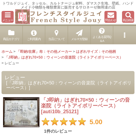
トワルドジュイ、タッセル、カルトナージュ材料、ダマスク生地、壁紙、ハンド
メイド小物類を種類豊富に販売するサロネーゼ御用達の店
メニュー
問合わせ
商品検索
よくある質問Q
商品カテゴリ
ご利用案内
当店について
メルマガ登録
＆A
ホーム
>
「即納/在庫」布：その他メーカー
>
はぎれサイズ：その他柄
>
「J即納」はぎれ70×50：ウィーンの音楽院（ライトアイボリーベース）
>
レビュー
レビュー
[
「J即納」はぎれ70×50：ウィーンの音楽院（ライトアイボリ
ーベース）
]
「J即納」はぎれ70×50：ウィーンの音
楽院（ライトアイボリーベース）
[
auti10b_25121
]
5.00
1
件のレビュー