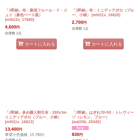
「J即納」布：麻混フルール・ド・ジ
「J即納」布：ミニディアボロ（ブル
ュイ（麻色ベース黒）
ー、小柄）
[
mfti11v_16820
]
[
mfti22n_17680
]
2,700
円
4,600
円
在庫数 1点
在庫数 2点
カートに入れる
カートに入れる
「J即納」多め購入割引布：280x3m
「J即納」はぎれ70×50：トレヴィー
ミニディアボロ（ブルー、小柄）
ゾ（レモン、ブルー）
[
mfti11v_16823
]
[
auti30b_20440
]
13,400
円
830
希望小売価格
:
15,780
円
円