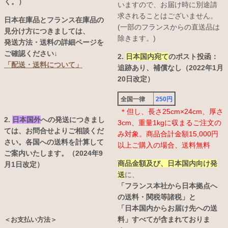
く。）
いますので、お届け時に別途請
求されることはございません。
日本在庫品とフランス在庫品の
(一部のフランスからの直送品は
見分け方につきましては、
除きます。)
発送方法・送料の詳細ページを
ご確認ください↓
2.
日本国内宛て
のポスト投函：
「配送・送料について」
追跡あり、補償なし（2022年1月
20日改定）
全国一律
250円
＊但し、長さ25cm×24cm、厚さ
2.
日本国外
への発送につきまし
3cm、重量1kgに収まるご注文の
ては、お問合せよりご相談くだ
み対象。商品合計金額15,000円
さい。各国への送料を計算して
以上ご購入の場合、送料無料
ご案内いたします。（2024年9
商品金額及び、日本国内向け発
月1日改定）
送
に、
「フランス本社から日本拠点へ
の送料・関税等諸税」と
「日本国内からお届け先への送
料」すべてが含まれておりま
＜お支払い方法＞