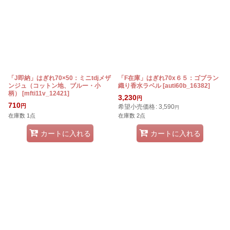
「J即納」はぎれ70×50：ミニtdjメザ
「F在庫」はぎれ70x６５：ゴブラン
ンジュ（コットン地、ブルー・小
織り香水ラベル
[
auti60b_16382
]
柄）
[
mfti11v_12421
]
3,230
円
710
円
希望小売価格
:
3,590
円
在庫数 1点
在庫数 2点
カートに入れる
カートに入れる