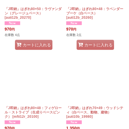
「J即納」はぎれ80×50：ラヴァンダ
「J即納」はぎれ80×48：ラベンダー
ン（グレージュベース）
ブーケ（白ベース）
[
auti12b_20270
]
[
auti12b_20260
]
970
970
円
円
在庫数 4点
在庫数 2点
カートに入れる
カートに入れる
「J即納」はぎれ80×48：フィゲロー
「J即納」はぎれ70×49：ウッドシテ
ル・ストライプ（生成りベースピン
ィ（白ベース、動物、建物）
ク）
[
mfti12r_20100
]
[
auti10b_19980
]
970
1,350
円
円