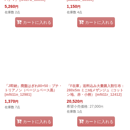
5,260
1,150
円
円
在庫数 2点
在庫数 4点
カートに入れる
カートに入れる
「J即納」廃盤はぎれ80×50：プチ・
「F在庫」送料込み大量購入割引布：
トリアノン（ベージュベース黒）
280x5m ミニtdjメザンジュ（コット
[
mfti11n_12981
]
ン地、赤・小柄）
[
mfti11r_12412
]
1,370
20,520
円
円
希望小売価格
:
27,000
在庫数 7点
円
在庫数 1点
カートに入れる
カートに入れる