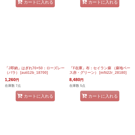
カートに入れる
カートに入れる
「J即納」はぎれ70×50：ローズレー
「F在庫」布：セイラン麻 （麻地ベー
（バラ）
[
auti12b_18700
]
ス赤・グリーン）
[
mfti22r_28180
]
1,260
8,480
円
円
在庫数 7点
在庫数 5点
カートに入れる
カートに入れる