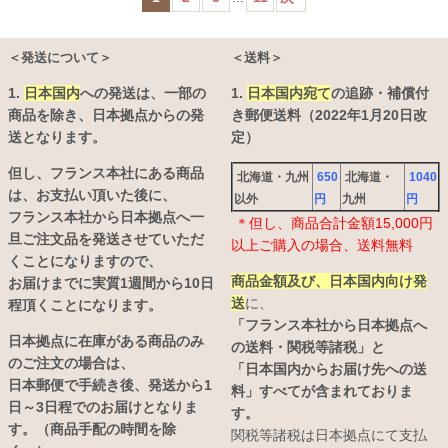
＜発送について＞
＜送料＞
1.
日本国内
への発送は、
一部の
1.
日本国内宛て
の追跡・補償付
商品を除き、日本拠点からの発
き郵便送料（2022年1月20日改
送となります。
定）
但し、フランス本社にある商品
北海道・九州
650
北海道・
1040
は、お支払い頂いた後に、
以外
円
九州
円
フランス本社から日本拠点へ一
＊但し、商品合計金額15,000円
旦ご注文品を発送させていただ
以上ご購入の場合、送料無料
くことになりますので、
商品金額及び、日本国内向け発
お届けまでに実質1週間から10日
送
に、
程頂くことになります。
「フランス本社から日本拠点へ
日本拠点に在庫がある商品のみ
の送料・関税等諸税」と
のご注文の場合は、
「日本国内からお届け先への送
日本郵便で手続き後、発送から1
料」すべてが含まれておりま
日～3日程でのお届けとなりま
す。
す。（商品手配の時間を除
関税等諸税は日本拠点にて支払