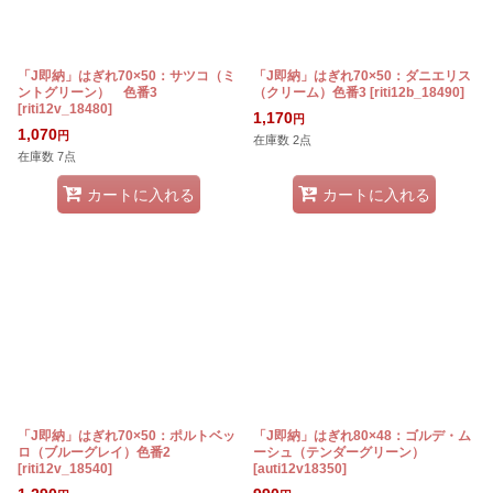
「J即納」はぎれ70×50：サツコ（ミ
「J即納」はぎれ70×50：ダニエリス
ントグリーン） 色番3
（クリーム）色番3
[
riti12b_18490
]
[
riti12v_18480
]
1,170
円
1,070
円
在庫数 2点
在庫数 7点
カートに入れる
カートに入れる
「J即納」はぎれ70×50：ポルトベッ
「J即納」はぎれ80×48：ゴルデ・ム
ロ（ブルーグレイ）色番2
ーシュ（テンダーグリーン）
[
riti12v_18540
]
[
auti12v18350
]