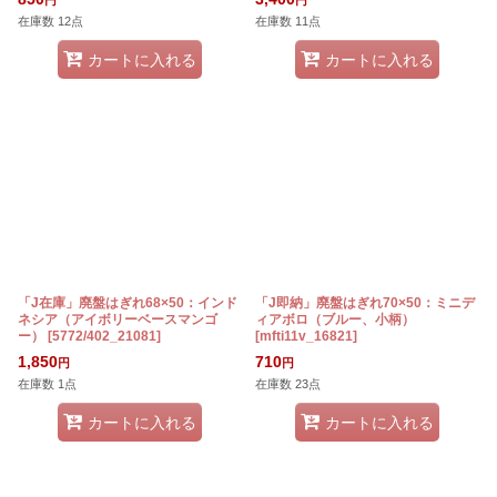
円
円
在庫数 12点
在庫数 11点
カートに入れる
カートに入れる
「J在庫」廃盤はぎれ68×50：インド
「J即納」廃盤はぎれ70×50：ミニデ
ネシア（アイボリーベースマンゴ
ィアボロ（ブルー、小柄）
ー）
[
5772/402_21081
]
[
mfti11v_16821
]
1,850
710
円
円
在庫数 1点
在庫数 23点
カートに入れる
カートに入れる