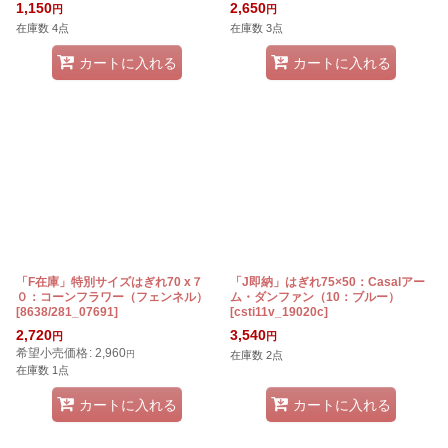
1,150
2,650
円
円
在庫数 4点
在庫数 3点
カートに入れる
カートに入れる
「F在庫」特別サイズはぎれ70 x７
「J即納」はぎれ75×50：Casalアー
０：コーンフラワー（フェンネル）
ム・ダンファン（10：ブルー）
[
8638/281_07691
]
[
csti11v_19020c
]
2,720
3,540
円
円
希望小売価格
:
2,960
円
在庫数 2点
在庫数 1点
カートに入れる
カートに入れる