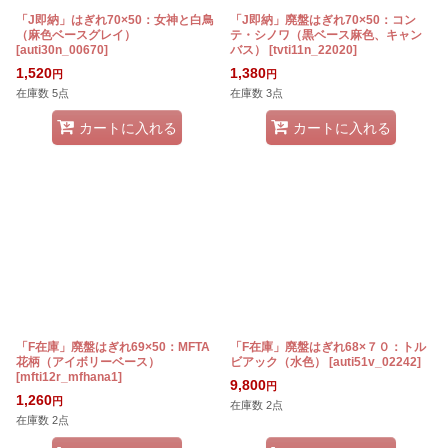
「J即納」はぎれ70×50：女神と白鳥
「J即納」廃盤はぎれ70×50：コン
（麻色ベースグレイ）
テ・シノワ（黒ベース麻色、キャン
[
auti30n_00670
]
バス）
[
tvti11n_22020
]
1,520
1,380
円
円
在庫数 5点
在庫数 3点
カートに入れる
カートに入れる
「F在庫」廃盤はぎれ69×50：MFTA
「F在庫」廃盤はぎれ68×７０：トル
花柄（アイボリーベース）
ビアック（水色）
[
auti51v_02242
]
[
mfti12r_mfhana1
]
9,800
円
1,260
円
在庫数 2点
在庫数 2点