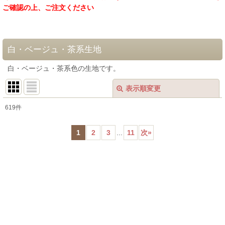
ご確認の上、ご注文ください
白・ベージュ・茶系生地
白・ベージュ・茶系色の生地です。
表示順変更
閉じる
619
件
表示数
:
1
2
3
...
11
次
»
在庫あり
並び順
:
絞り込む