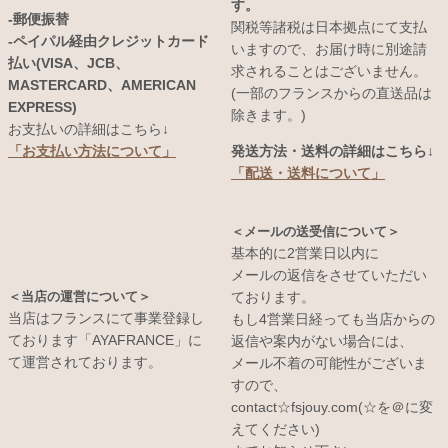
す。
-郵便振替
関税等諸税は日本拠点にて支払
-ペイパル経由クレジットカード
いますので、お届け時に別途請
払い(VISA、JCB、
求されることはございません。
MASTERCARD、AMERICAN
(一部のフランスからの直送品は
EXPRESS)
除きます。)
お支払いの詳細はこちら↓
発送方法・送料の詳細はこちら↓
「お支払い方法について」
「配送・送料について」
＜メールの送受信について＞
基本的に2営業日以内に
メールの返信をさせていただい
＜当店の運営について＞
ております。
当店はフランスにて事業登録し
もし4営業日経っても当店からの
ております「AYAFRANCE」に
返信や案内がない場合には、
て運営されております。
メール不着の可能性がございま
すので、
contact☆fsjouy.com(☆を＠に変
えてください)