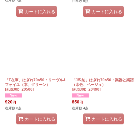
在庫数 1点
在庫数 5点
カートに入れる
カートに入れる
「F在庫」はぎれ70×50：リーヴル&
「J即納」はぎれ70×50：楽器と楽譜
フォイユ（本、グリーン）
（水色、ベージュ）
[
auti30b_20500
]
[
auti30b_20490
]
920
850
円
円
在庫数 8点
在庫数 4点
カートに入れる
カートに入れる