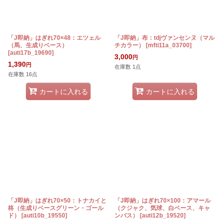
「J即納」はぎれ70×48：エツェル
「J即納」布：tdjヴァンセンヌ（マル
（馬、生成りベース）
チカラー）
[
mfti11a_03700
]
[
auti17b_19690
]
3,000
円
1,390
円
在庫数 1点
在庫数 16点
カートに入れる
カートに入れる
「J即納」はぎれ70×50：トナカイと
「J即納」はぎれ70×100：アマール
柊（生成りベースグリーン・ゴール
（クジャク、気球、白ベース、キャ
ド）
[
auti10b_19550
]
ンバス）
[
auti12b_19520
]