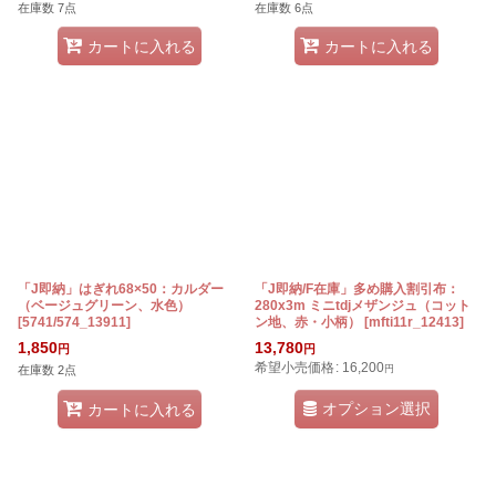
在庫数 7点
在庫数 6点
カートに入れる
カートに入れる
「J即納」はぎれ68×50：カルダー
「J即納/F在庫」多め購入割引布：
（ベージュグリーン、水色）
280x3m ミニtdjメザンジュ（コット
[
5741/574_13911
]
ン地、赤・小柄）
[
mfti11r_12413
]
1,850
13,780
円
円
希望小売価格
:
16,200
在庫数 2点
円
オプション選択
カートに入れる