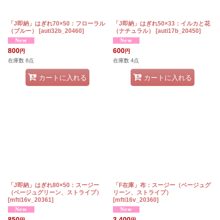
「J即納」はぎれ70×50：フローラル
「J即納」はぎれ50×33：イルカと花
（ブルー）
[
auti32b_20460
]
（ナチュラル）
[
auti17b_20450
]
800
600
円
円
在庫数 8点
在庫数 4点
カートに入れる
カートに入れる
「J即納」はぎれ80×50：スージー
「F在庫」布：スージー（ベージュグ
（ベージュグリーン、ストライプ）
リーン、ストライプ）
[
mfti16v_20361
]
[
mfti16v_20360
]
850
3,400