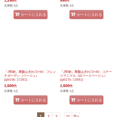
1,290
990
円
円
在庫数 9点
在庫数 3点
カートに入れる
カートに入れる
「J即納」廃盤はぎれ72×40：フレン
「J即納」廃盤はぎれ72×40：コテー
チガーデン（ベージュ）
ジアニマル（白ベースベージュ）
[
giti10b_17261
]
[
giti17b_13681
]
1,600
1,600
円
円
在庫数 2点
在庫数 1点
カートに入れる
カートに入れる
1
2
3
...
11
次
»