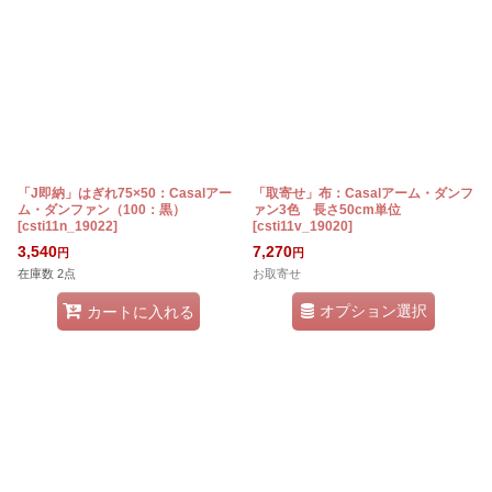
「J即納」はぎれ75×50：Casalアー
「取寄せ」布：Casalアーム・ダンフ
ム・ダンファン（100：黒）
ァン3色 長さ50cm単位
[
csti11n_19022
]
[
csti11v_19020
]
3,540
7,270
円
円
在庫数 2点
お取寄せ
オプション選択
カートに入れる