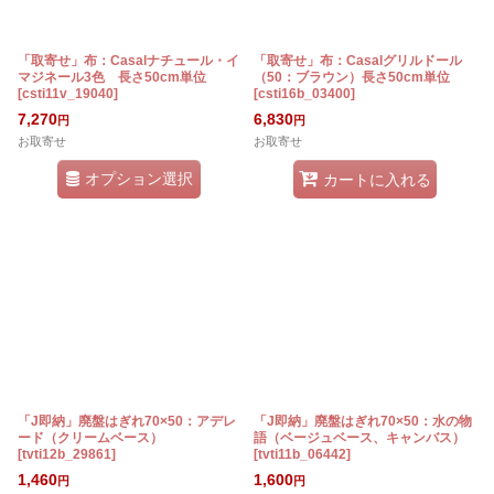
「取寄せ」布：Casalナチュール・イ
「取寄せ」布：Casalグリルドール
マジネール3色 長さ50cm単位
（50：ブラウン）長さ50cm単位
[
csti11v_19040
]
[
csti16b_03400
]
7,270
6,830
円
円
お取寄せ
お取寄せ
オプション選択
カートに入れる
「J即納」廃盤はぎれ70×50：アデレ
「J即納」廃盤はぎれ70×50：水の物
ード（クリームベース）
語（ベージュベース、キャンバス）
[
tvti12b_29861
]
[
tvti11b_06442
]
1,460
1,600
円
円