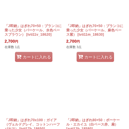
「J即納」はぎれ70×50：ブランコに
「J即納」はぎれ70×50：ブランコに
乗った少女（パーケール、水色ベー
乗った少女（パーケール、麻色ベー
スブラウン）
[
tvti11v_18620
]
ス紫）
[
tvti11m_18630
]
2,700
2,700
円
円
在庫数 1点
在庫数 3点
カートに入れる
カートに入れる
「J即納」はぎれ70x100：ガイア
「J即納」はぎれ80×50：ボーケー
（ヴェルドグレイ、コットンハーフ
ル・エカイユ（白ベース赤、扇）
パナマ）
[
tvti17b_18650
]
[
auti12b_18580
]