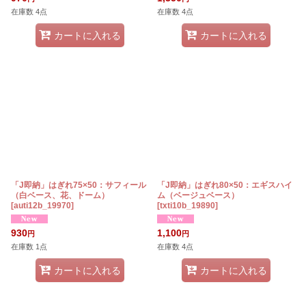
在庫数 4点
在庫数 4点
カートに入れる
カートに入れる
「J即納」はぎれ75×50：サフィール
「J即納」はぎれ80×50：エギスハイ
（白ベース、花、ドーム）
ム（ベージュベース）
[
auti12b_19970
]
[
txti10b_19890
]
930
1,100
円
円
在庫数 1点
在庫数 4点
カートに入れる
カートに入れる