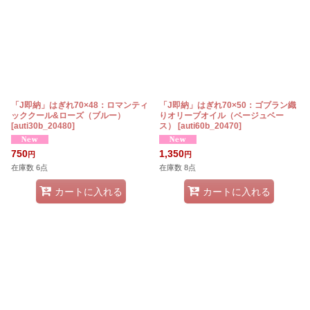
「J即納」はぎれ70×48：ロマンティ
「J即納」はぎれ70×50：ゴブラン織
ッククール&ローズ（ブルー）
りオリーブオイル（ベージュベー
[
auti30b_20480
]
ス）
[
auti60b_20470
]
750
1,350
円
円
在庫数 6点
在庫数 8点
カートに入れる
カートに入れる