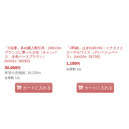
「F在庫」多め購入割引布：280x3m
「J即納」はぎれ80×50：トナカイと
ブランコに乗った少女（キャンバ
エーデルワイス（グレージュベー
ス、水色ベースブラウン）
ス）
[
txti10n_19730
]
[
tvti11v_06282
]
1,100
円
30,000
円
在庫数 4点
希望小売価格
:
34,200
円
在庫数 1点
カートに入れる
カートに入れる