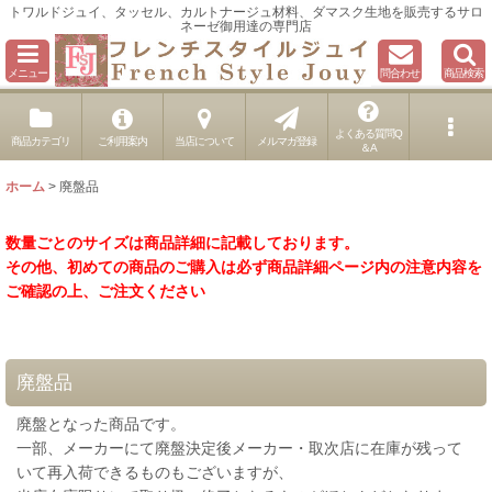
トワルドジュイ、タッセル、カルトナージュ材料、ダマスク生地を販売するサロ
ネーゼ御用達の専門店
メニュー
問合わせ
商品検索
よくある質問Q
商品カテゴリ
ご利用案内
当店について
メルマガ登録
＆A
ホーム
>
廃盤品
数量ごとのサイズは商品詳細に記載しております。
その他、初めての商品のご購入は必ず商品詳細ページ内の注意内容を
ご確認の上、ご注文ください
廃盤品
廃盤となった商品です。
一部、メーカーにて廃盤決定後メーカー・取次店に在庫が残って
いて再入荷できるものもございますが、