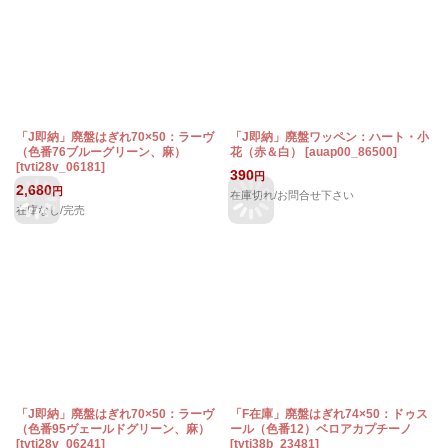
「J即納」廃盤はぎれ70×50：ラーヴ
「J即納」廃盤ワッペン：ハート・小
（色番76ブルーグリーン、麻）
花（赤＆白）
[
auap00_86500
]
[
tvti28v_06181
]
390
円
2,680
円
在庫切れ/お問合せ下さい
在庫なし/完売
「J即納」廃盤はぎれ70×50：ラーヴ
「F在庫」廃盤はぎれ74×50：ドゥス
（色番95ヴェールドグリーン、麻）
ール（色番12）ベロアカプチーノ
[
tvti28v_06241
]
[
tvti38b_23481
]