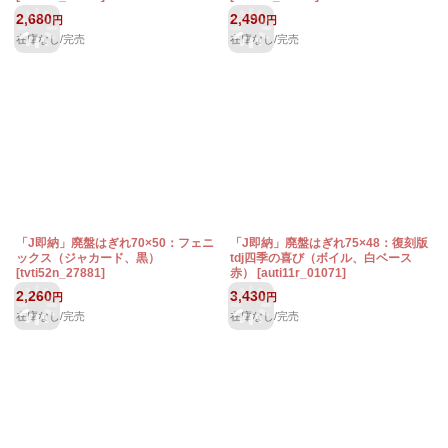
2,680
2,490
円
円
在庫なし/完売
在庫なし/完売
「J即納」廃盤はぎれ70×50：フェニ
「J即納」廃盤はぎれ75×48：復刻版
ックス（ジャカード、黒）
tdj四季の喜び（ボイル、白ベース
[
tvti52n_27881
]
赤）
[
auti11r_01071
]
2,260
3,430
円
円
在庫なし/完売
在庫なし/完売