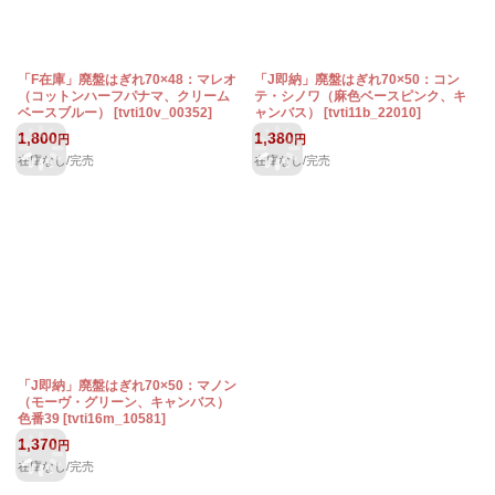
「F在庫」廃盤はぎれ70×48：マレオ
「J即納」廃盤はぎれ70×50：コン
（コットンハーフパナマ、クリーム
テ・シノワ（麻色ベースピンク、キ
ベースブルー）
[
tvti10v_00352
]
ャンバス）
[
tvti11b_22010
]
1,800
1,380
円
円
在庫なし/完売
在庫なし/完売
「J即納」廃盤はぎれ70×50：マノン
（モーヴ・グリーン、キャンバス）
色番39
[
tvti16m_10581
]
1,370
円
在庫なし/完売