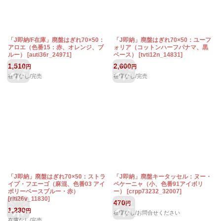
「J即納/F在庫」廃盤はぎれ70×50：
「J即納」廃盤はぎれ70×50：ユーフ
アロエ（色番15：赤、オレンジ、ブ
ォリア（コットンハーフパナマ、黒
ルー）
[
auti36r_24971
]
ベース）
[
tvti12n_14831
]
1,510
2,600
円
円
在庫なし/完売
在庫なし/完売
「J即納」廃盤はぎれ70×50：ストラ
「J即納」廃盤キータッセル：ヌー・
イプ・フエーゴ（麻混、色番03 アイ
ペケーニャ（小、色番91アイボリ
ボリーベースブルー・赤）
ー）
[
crpp73232_32007
]
[
riti26v_11830
]
470
円
1,230
円
在庫なし/お問合せください
在庫なし/完売