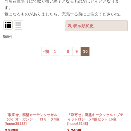
当店在庫限りにて取り扱い終了となるものがほとんどとなりま
す。
気になるものがありましたら、完売する前にご注文くださいね。
表示順変更
閉じる
569
件
表示数
:
«
前
1
...
8
9
10
在庫あり
並び順
:
絞り込む
「取寄せ」廃盤カーテンタッセル
「取寄せ」廃盤キータッセル：プテ
（小）オーガンジー：ロリータ4色
ィットロジーヌ4個セット 16色
[
huem35182
]
[
hupp35148
]
3,930
2,240
円
円