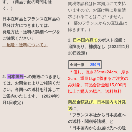
す。（商品手配の時間を除
関税等諸税は日本拠点にて支払
く。）
いますので、お届け時に別途請
求されることはございません。
日本在庫品とフランス在庫品の
(一部のフランスからの直送品は
見分け方につきましては、
除きます。)
発送方法・送料の詳細ページを
ご確認ください↓
2.
日本国内宛て
のポスト投函：
「配送・送料について」
追跡あり、補償なし（2022年1月
20日改定）
全国一律
250円
＊但し、長さ25cm×24cm、厚さ
2.
日本国外
への発送につきまし
3cm、重量1kgに収まるご注文の
ては、お問合せよりご相談くだ
み対象。商品合計金額15,000円
さい。各国への送料を計算して
以上ご購入の場合、送料無料
ご案内いたします。（2024年9
商品金額及び、日本国内向け発
月1日改定）
送
に、
「フランス本社から日本拠点へ
の送料・関税等諸税」と
「日本国内からお届け先への送