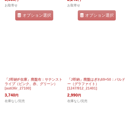
お取寄せ
お取寄せ
オプション選択
オプション選択
「J即納/F在庫」廃盤布：サテンスト
「J即納」廃盤はぎれ69×50：バルド
ライプ（ピンク、赤、グリーン）
ー（グラファイト）
[
auti36r_27100
]
[
1247/912_21401
]
3,740
2,990
円
円
在庫なし/完売
在庫なし/完売