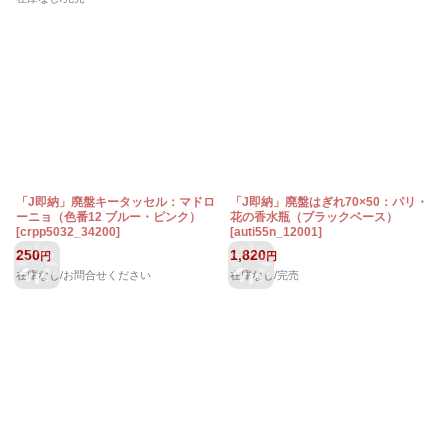
「J即納」廃盤キータッセル：マドロ
「J即納」廃盤はぎれ70×50：パリ・
ーニョ（色番12 ブルー・ピンク）
花の香水瓶（ブラックベース）
[
crpp5032_34200
]
[
auti55n_12001
]
250
1,820
円
円
在庫なし/お問合せください
在庫なし/完売