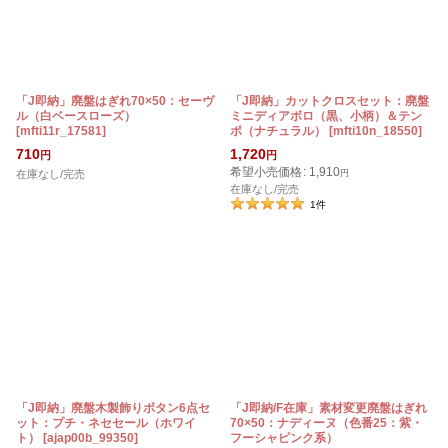
「J即納」廃盤はぎれ70×50：セーヴ
「J即納」カットクロスセット：廃盤
ル（白ベースローズ）
ミニディアボロ（黒、小柄）＆テン
[
mfti11r_17581
]
ポ（ナチュラル）
[
mfti10n_18550
]
710
1,720
円
円
希望小売価格
:
1,910
在庫なし/完売
円
在庫なし/完売
1
件
「J即納」廃盤木製飾りボタン6点セ
「J即納/F在庫」素材変更廃盤はぎれ
ット：プチ・ネセセール（ホワイ
70×50：ナディーヌ（色番25：紫・
ト）
[
ajap00b_99350
]
フーシャピンク系）