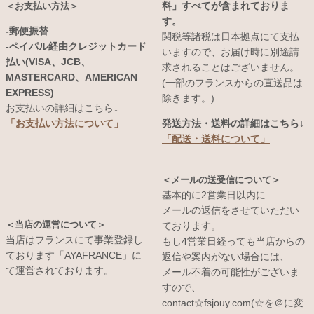
料」すべてが含まれておりま
＜お支払い方法＞
す。
-郵便振替
関税等諸税は日本拠点にて支払
-ペイパル経由クレジットカード
いますので、お届け時に別途請
払い(VISA、JCB、
求されることはございません。
MASTERCARD、AMERICAN
(一部のフランスからの直送品は
EXPRESS)
除きます。)
お支払いの詳細はこちら↓
発送方法・送料の詳細はこちら↓
「お支払い方法について」
「配送・送料について」
＜メールの送受信について＞
基本的に2営業日以内に
メールの返信をさせていただい
＜当店の運営について＞
ております。
当店はフランスにて事業登録し
もし4営業日経っても当店からの
ております「AYAFRANCE」に
返信や案内がない場合には、
て運営されております。
メール不着の可能性がございま
すので、
contact☆fsjouy.com(☆を＠に変