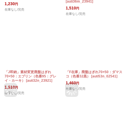
[
auti36m_23941
]
1,230
円
1,510
円
在庫なし/完売
在庫なし/完売
「J即納」素材変更廃盤はぎれ
「F在庫」廃盤はぎれ70×50：ダマス
70×50：エブリン（色番95：グレ
コ（色番32黒）
[
auti53n_02541
]
イ・カーキ）
[
auti32n_23921
]
1,460
円
1,510
円
在庫なし/完売
在庫なし/完売