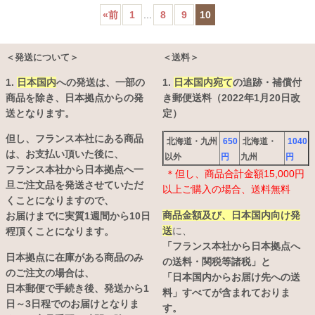
«
前
1
...
8
9
10
＜発送について＞
＜送料＞
1.
日本国内
への発送は、
一部の
1.
日本国内宛て
の追跡・補償付
商品を除き、日本拠点からの発
き郵便送料（2022年1月20日改
送となります。
定）
但し、フランス本社にある商品
北海道・九州
650
北海道・
1040
は、お支払い頂いた後に、
以外
円
九州
円
フランス本社から日本拠点へ一
＊但し、商品合計金額15,000円
旦ご注文品を発送させていただ
以上ご購入の場合、送料無料
くことになりますので、
商品金額及び、日本国内向け発
お届けまでに実質1週間から10日
送
に、
程頂くことになります。
「フランス本社から日本拠点へ
日本拠点に在庫がある商品のみ
の送料・関税等諸税」と
のご注文の場合は、
「日本国内からお届け先への送
日本郵便で手続き後、発送から1
料」すべてが含まれておりま
日～3日程でのお届けとなりま
す。