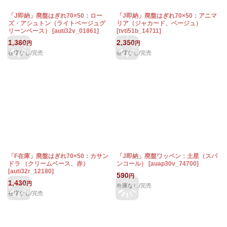
「J即納」廃盤はぎれ70×50：ロー
「J即納」廃盤はぎれ70×50：アニマ
ズ・アシュトン（ライトベージュグ
リア（ジャカード、ベージュ）
リーンベース）
[
auti32v_01861
]
[
tvti51b_14711
]
1,380
2,350
円
円
在庫なし/完売
在庫なし/完売
「F在庫」廃盤はぎれ70×50：カサン
「J即納」廃盤ワッペン：土星（スパ
ドラ （クリームベース、赤）
ンコール）
[
auap30v_74700
]
[
auti32r_12180
]
590
円
1,430
円
在庫なし/完売
在庫なし/完売