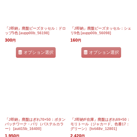
「J即納」廃盤ビーズタッセル：ドロ
「J即納」廃盤ビーズタッセル：シェ
ップ5色
[
aupp00b_56198
]
リ9色
[
aupp00b_56098
]
300
160
円
円
オプション選択
オプション選択
「J即納」廃盤はぎれ70×50：ボタン
「J即納/F在庫」廃盤はぎれ69×50：
パッチワーク・パリ（パステルカラ
モリトール（ジャカード、色番17：
ー）
[
auti15b_16400
]
グリーン）
[
tvti48v_12801
]
1,950
2,420
円
円