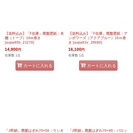
【送料込み】「F在庫」廃盤壁紙：本
【送料込み】「F在庫」廃盤壁紙：ア
棚（トープ）10m巻き
ンボワーズ（アクアブルー）10ｍ巻
[
aupa80b_23270
]
き
[
aupa83v_28680
]
14,900
16,100
円
円
在庫数 1点
在庫数 1点
カートに入れる
カートに入れる
「J即納」廃盤はぎれ70×50：ラシオ
「J即納」廃盤はぎれ70×49：バロッ