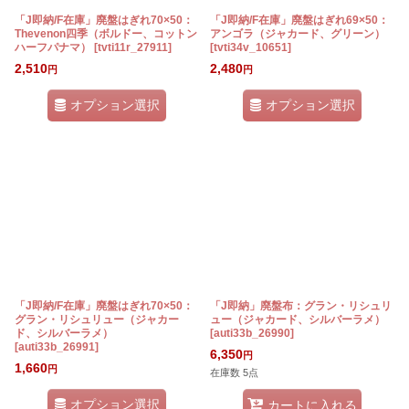
「J即納/F在庫」廃盤はぎれ70×50：
「J即納/F在庫」廃盤はぎれ69×50：
Thevenon四季（ボルドー、コットン
アンゴラ（ジャカード、グリーン）
ハーフパナマ）
[
tvti11r_27911
]
[
tvti34v_10651
]
2,510
2,480
円
円
オプション選択
オプション選択
「J即納/F在庫」廃盤はぎれ70×50：
「J即納」廃盤布：グラン・リシュリ
グラン・リシュリュー（ジャカー
ュー（ジャカード、シルバーラメ）
ド、シルバーラメ）
[
auti33b_26990
]
[
auti33b_26991
]
6,350
円
1,660
円
在庫数 5点
オプション選択
カートに入れる