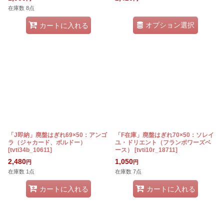
在庫数 8点
オプション選択
カートに入れる
「J即納」廃盤はぎれ69×50：アンゴ
「F在庫」廃盤はぎれ70×50：ソレイ
ラ（ジャカード、ボルドー）
ユ・ドリエント（フランボワーズベ
[
tvti34b_10611
]
ース）
[
tvti10r_18711
]
2,480
1,050
円
円
在庫数 1点
在庫数 7点
カートに入れる
カートに入れる