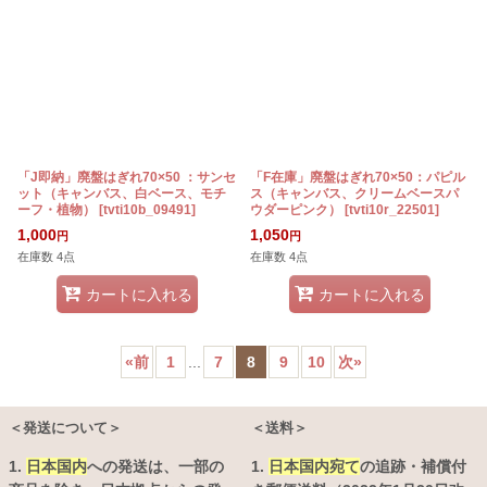
「J即納」廃盤はぎれ70×50 ：サンセ
「F在庫」廃盤はぎれ70×50：パピル
ット（キャンバス、白ベース、モチ
ス（キャンバス、クリームベースパ
ーフ・植物）
[
tvti10b_09491
]
ウダーピンク）
[
tvti10r_22501
]
1,000
1,050
円
円
在庫数 4点
在庫数 4点
カートに入れる
カートに入れる
«
前
1
...
7
8
9
10
次
»
＜発送について＞
＜送料＞
1.
日本国内
への発送は、
一部の
1.
日本国内宛て
の追跡・補償付