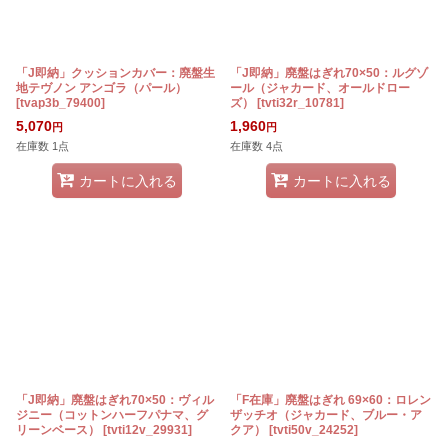
「J即納」クッションカバー：廃盤生
「J即納」廃盤はぎれ70×50：ルグゾ
地テヴノン アンゴラ（パール）
ール（ジャカード、オールドロー
[
tvap3b_79400
]
ズ）
[
tvti32r_10781
]
5,070
1,960
円
円
在庫数 1点
在庫数 4点
カートに入れる
カートに入れる
「J即納」廃盤はぎれ70×50：ヴィル
「F在庫」廃盤はぎれ 69×60：ロレン
ジニー（コットンハーフパナマ、グ
ザッチオ（ジャカード、ブルー・ア
リーンベース）
[
tvti12v_29931
]
クア）
[
tvti50v_24252
]