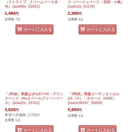
（ストライプ、クリームベース水
ク（ベージュベース・花柄・小鳥）
色）
[
auti56v_02821
]
[
auti12b_01170
]
1,480
2,380
円
円
在庫数 7点
在庫数 3点
カートに入れる
カートに入れる
「J即納」廃盤はぎれ67×50：ブラッ
「J即納」廃盤カーテンタッセル
クベック（No.2 ペールグリーンベー
2G（小）：オロール（9400）
ス）
[
auti22v_25311
]
[
huem36247_30009
]
3,020
5,890
円
円
希望小売価格
:
3,780
円
在庫数 1点
在庫数 1点
カートに入れる
カートに入れる