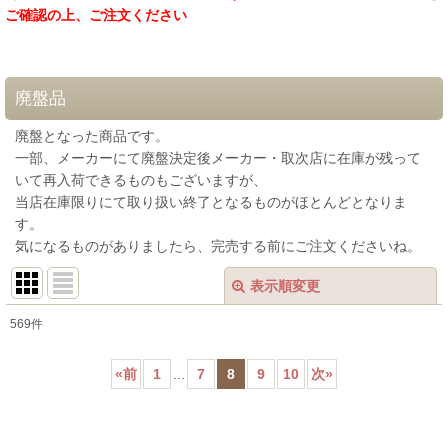
ご確認の上、ご注文ください
廃盤品
廃盤となった商品です。
一部、メーカーにて廃盤決定後メーカー・取次店に在庫が残って
いて再入荷できるものもございますが、
当店在庫限りにて取り扱い終了となるものがほとんどとなりま
す。
気になるものがありましたら、完売する前にご注文くださいね。
表示順変更
閉じる
569
件
表示数
:
«
前
1
...
7
8
9
10
次
»
在庫あり
並び順
: