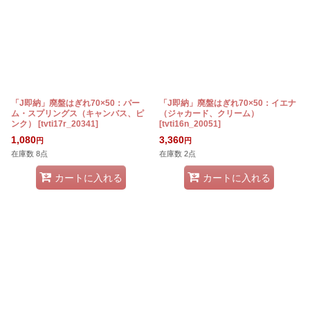
「J即納」廃盤はぎれ70×50：パー
「J即納」廃盤はぎれ70×50：イエナ
ム・スプリングス（キャンバス、ピ
（ジャカード、クリーム）
ンク）
[
tvti17r_20341
]
[
tvti16n_20051
]
1,080
3,360
円
円
在庫数 8点
在庫数 2点
カートに入れる
カートに入れる