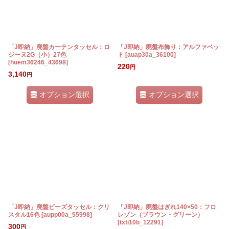
「J即納」廃盤カーテンタッセル：ロ
「J即納」廃盤布飾り：アルファベッ
ジーヌ2G（小）27色
ト
[
auap30a_36100
]
[
huem36246_43698
]
220
円
3,140
円
オプション選択
オプション選択
「J即納」廃盤ビーズタッセル：クリ
「J即納」廃盤はぎれ140×50：フロ
スタル16色
[
aupp00a_55998
]
レゾン（ブラウン・グリーン）
[
txti10b_12291
]
300
円