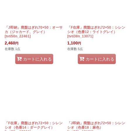
「J即納」廃盤はぎれ70×50：オーサ
「F在庫」廃盤はぎれ72×50：シレン
カ（ジャカード、グレイ）
シオ（色番12：ライトグレイ）
[
tvti50n_22461
]
[
tvti38n_13071
]
2,460
1,100
円
円
在庫数 1点
在庫数 5点
カートに入れる
カートに入れる
「F在庫」廃盤はぎれ72×50：シレン
「J即納」廃盤はぎれ72×50：シレン
シオ（色番14：ダークグレイ）
シオ（色番18：麻色）