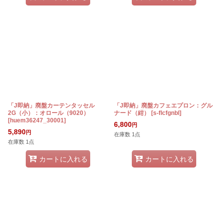
「J即納」廃盤カーテンタッセル
「J即納」廃盤カフェエプロン：グル
2G（小）：オロール（9020）
ナード（紺）
[
s-flcfgnbl
]
[
huem36247_30001
]
6,800
円
5,890
円
在庫数 1点
在庫数 1点
カートに入れる
カートに入れる