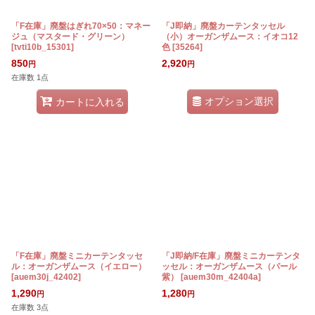
「F在庫」廃盤はぎれ70×50：マネー
「J即納」廃盤カーテンタッセル
ジュ（マスタード・グリーン）
（小）オーガンザムース：イオコ12
[
tvti10b_15301
]
色
[
35264
]
850
2,920
円
円
在庫数 1点
オプション選択
カートに入れる
「F在庫」廃盤ミニカーテンタッセ
「J即納/F在庫」廃盤ミニカーテンタ
ル：オーガンザムース（イエロー）
ッセル：オーガンザムース（パール
[
auem30j_42402
]
紫）
[
auem30m_42404a
]
1,290
1,280
円
円
在庫数 3点