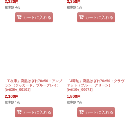
2,320
3,350
円
円
在庫数 4点
在庫数 1点
カートに入れる
カートに入れる
「F在庫」廃盤はぎれ70×50：アンブ
「J即納」廃盤はぎれ70×50：クラヴ
ラン（ジャカード、ブルーグレイ）
ァット（ブルー、グリーン）
[
tvti30v_00101
]
[
tvti10v_00071
]
2,100
1,800
円
円
在庫数 1点
在庫数 2点
カートに入れる
カートに入れる