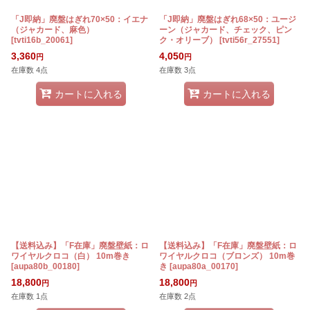
「J即納」廃盤はぎれ70×50：イエナ
「J即納」廃盤はぎれ68×50：ユージ
（ジャカード、麻色）
ーン（ジャカード、チェック、ピン
[
tvti16b_20061
]
ク・オリーブ）
[
tvti56r_27551
]
3,360
4,050
円
円
在庫数 4点
在庫数 3点
カートに入れる
カートに入れる
【送料込み】「F在庫」廃盤壁紙：ロ
【送料込み】「F在庫」廃盤壁紙：ロ
ワイヤルクロコ（白） 10m巻き
ワイヤルクロコ（ブロンズ） 10m巻
[
aupa80b_00180
]
き
[
aupa80a_00170
]
18,800
18,800
円
円
在庫数 1点
在庫数 2点