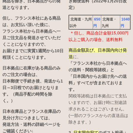
商品を除き、日本拠点からの発
き郵便送料（2022年1月20日改
送となります。
定）
但し、フランス本社にある商品
北海道・九州
650
北海道・
1040
は、お支払い頂いた後に、
以外
円
九州
円
フランス本社から日本拠点へ一
＊但し、商品合計金額15,000円
旦ご注文品を発送させていただ
以上ご購入の場合、送料無料
くことになりますので、
商品金額及び、日本国内向け発
お届けまでに実質1週間から10日
送
に、
程頂くことになります。
「フランス本社から日本拠点へ
日本拠点に在庫がある商品のみ
の送料・関税等諸税」と
のご注文の場合は、
「日本国内からお届け先への送
日本郵便で手続き後、発送から1
料」すべてが含まれておりま
日～3日程でのお届けとなりま
す。
す。（商品手配の時間を除
関税等諸税は日本拠点にて支払
く。）
いますので、お届け時に別途請
求されることはございません。
日本在庫品とフランス在庫品の
(一部のフランスからの直送品は
見分け方につきましては、
除きます。)
発送方法・送料の詳細ページを
ご確認ください↓
2.
日本国内宛て
のポスト投函：