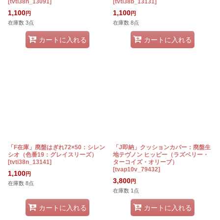
[
tvti38n_13091
]
[
tvti38b_13131
]
1,100
1,100
円
円
在庫数 3点
在庫数 8点
カートに入れる
カートに入れる
「F在庫」廃盤はぎれ72×50：シレン
「J即納」クッションカバー：廃盤生
シオ（色番19：グレイスリーズ）
地テヴノン ヒッピー（ラズベリー・
[
tvti38n_13141
]
ターコイズ・オリーブ）
[
tvap10v_79432
]
1,100
円
3,800
円
在庫数 8点
在庫数 1点
カートに入れる
カートに入れる