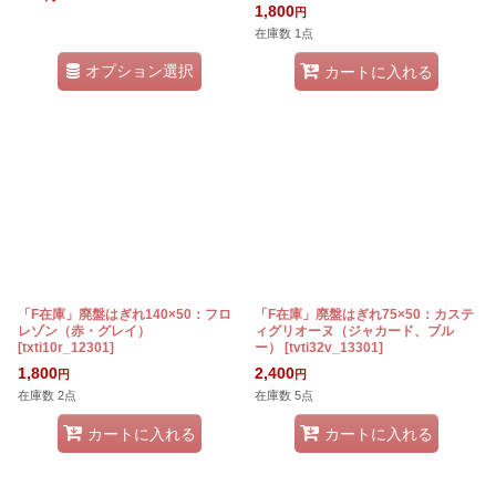
1,800
円
在庫数 1点
オプション選択
カートに入れる
「F在庫」廃盤はぎれ140×50：フロ
「F在庫」廃盤はぎれ75×50：カステ
レゾン（赤・グレイ）
ィグリオーヌ（ジャカード、ブル
[
txti10r_12301
]
ー）
[
tvti32v_13301
]
1,800
2,400
円
円
在庫数 2点
在庫数 5点
カートに入れる
カートに入れる