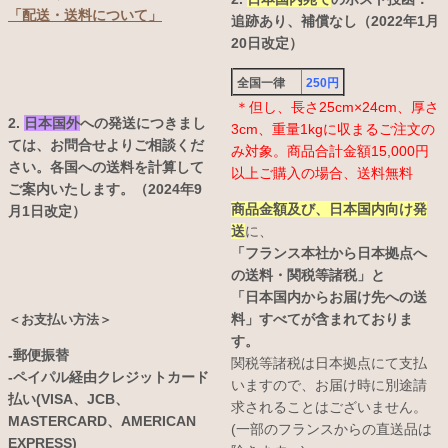
「配送・送料について」
追跡あり、補償なし（2022年1月
20日改定）
全国一律
250円
＊但し、長さ25cm×24cm、厚さ
2.
日本国外
への発送につきまし
3cm、重量1kgに収まるご注文の
ては、お問合せよりご相談くだ
み対象。商品合計金額15,000円
さい。各国への送料を計算して
以上ご購入の場合、送料無料
ご案内いたします。（2024年9
商品金額及び、日本国内向け発
月1日改定）
送
に、
「フランス本社から日本拠点へ
の送料・関税等諸税」と
「日本国内からお届け先への送
料」すべてが含まれておりま
＜お支払い方法＞
す。
-郵便振替
関税等諸税は日本拠点にて支払
-ペイパル経由クレジットカード
いますので、お届け時に別途請
払い(VISA、JCB、
求されることはございません。
MASTERCARD、AMERICAN
(一部のフランスからの直送品は
EXPRESS)