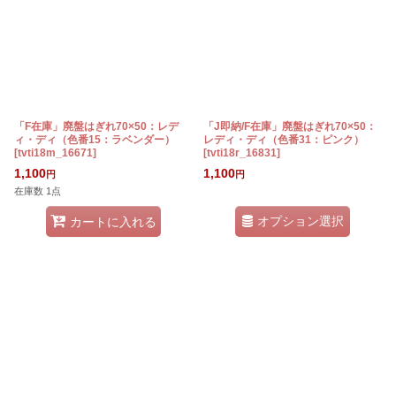
絞り込む
「F在庫」廃盤はぎれ70×50：レデ
「J即納/F在庫」廃盤はぎれ70×50：
ィ・ディ（色番15：ラベンダー）
レディ・ディ（色番31：ピンク）
[
tvti18m_16671
]
[
tvti18r_16831
]
1,100
1,100
円
円
在庫数 1点
オプション選択
カートに入れる