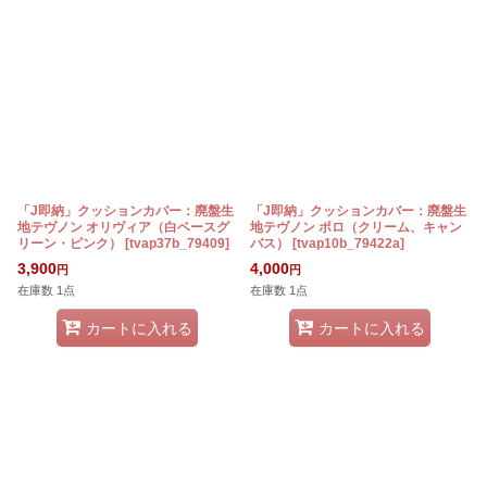
「J即納」クッションカバー：廃盤生
「J即納」クッションカバー：廃盤生
地テヴノン オリヴィア（白ベースグ
地テヴノン ポロ（クリーム、キャン
リーン・ピンク）
[
tvap37b_79409
]
バス）
[
tvap10b_79422a
]
3,900
4,000
円
円
在庫数 1点
在庫数 1点
カートに入れる
カートに入れる