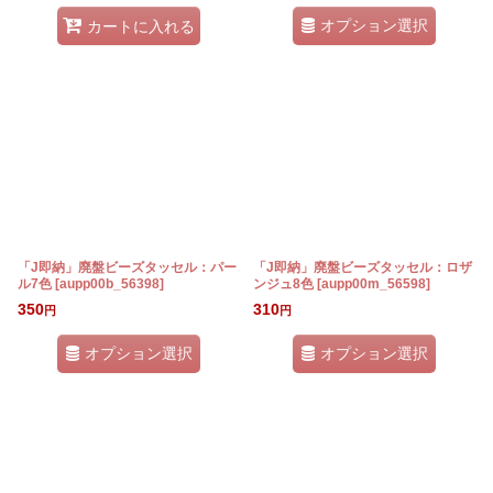
オプション選択
カートに入れる
「J即納」廃盤ビーズタッセル：パー
「J即納」廃盤ビーズタッセル：ロザ
ル7色
[
aupp00b_56398
]
ンジュ8色
[
aupp00m_56598
]
350
310
円
円
オプション選択
オプション選択