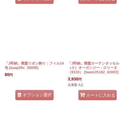
「J即納」廃盤リボン飾り：フィル14
「J即納」廃盤カーテンタッセル
色
[
auap30v_36098
]
（小）オーガンジー：ロリータ
（9310）
[
huem35182_43003
]
80
円
3,930
円
在庫数 4点
オプション選択
カートに入れる