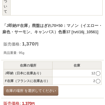
つ
い
て
「J即納/F在庫」廃盤はぎれ70×50：マノン（イエロー・
麻色・サーモン、キャンバス）色番37
[
tvti16j_10561
]
1,370
販売価格
:
円
商品重量
:
95g
在庫の場所
在庫
J即納（日本に在庫あり）
12
F在庫（フランスに在庫あり）
2
在庫の場所
を選択してください
販売価格
:
1,370
円