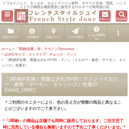
トワルドジュイ、タッセル、カルトナージュ材料、ダマスク生地、壁紙、ハンド
メイド小物類を種類豊富に販売するサロネーゼ御用達の店
メニュー
問合わせ
商品検索
よくある質問Q
商品カテゴリ
ご利用案内
当店について
メルマガ登録
＆A
ホーム
>
「即納/在庫」布：テヴノンThevenon
>
はぎれサイズ：ストライプ・チェック・ドット
>
「J即納/F在庫」廃盤はぎれ70×50：マノン（イエロー・麻色・サーモン、キャ
ンバス）色番37
「J即納/F在庫」廃盤はぎれ70×50：マノン（イエロ
ー・麻色・サーモン、キャンバス）色番37
[
tvti16j_10561
]
＊ご利用のモニターにより、色の見え方が実際の商品と異なるこ
とがございますのでご了承下さい。
*「J即納」の商品は店舗でも同時に販売しております。ご注文完了
時に完売している場合も御座いますので予めご了承くださいませ。*