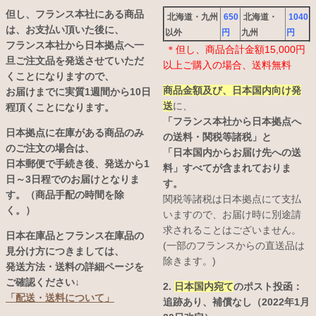
但し、フランス本社にある商品
北海道・九州
650
北海道・
1040
は、お支払い頂いた後に、
以外
円
九州
円
フランス本社から日本拠点へ一
＊但し、商品合計金額15,000円
旦ご注文品を発送させていただ
以上ご購入の場合、送料無料
くことになりますので、
商品金額及び、日本国内向け発
お届けまでに実質1週間から10日
送
に、
程頂くことになります。
「フランス本社から日本拠点へ
日本拠点に在庫がある商品のみ
の送料・関税等諸税」と
のご注文の場合は、
「日本国内からお届け先への送
日本郵便で手続き後、発送から1
料」すべてが含まれておりま
日～3日程でのお届けとなりま
す。
す。（商品手配の時間を除
関税等諸税は日本拠点にて支払
く。）
いますので、お届け時に別途請
求されることはございません。
日本在庫品とフランス在庫品の
(一部のフランスからの直送品は
見分け方につきましては、
除きます。)
発送方法・送料の詳細ページを
ご確認ください↓
2.
日本国内宛て
のポスト投函：
「配送・送料について」
追跡あり、補償なし（2022年1月