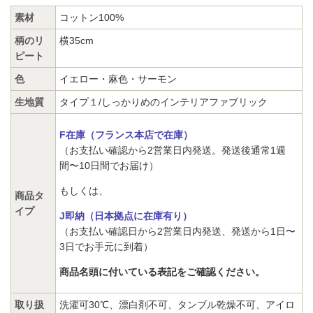
素材
コットン100%
柄のリ
横35cm
ピート
色
イエロー・麻色・サーモン
生地質
タイプ１/しっかりめのインテリアファブリック
F在庫（フランス本店で在庫）
（お支払い確認から2営業日内発送。発送後通常1週
間〜10日間でお届け）
もしくは、
商品タ
イプ
J即納（日本拠点に在庫有り）
（お支払い確認日から2営業日内発送、発送から1日〜
3日でお手元に到着）
商品名頭に付いている表記をご確認ください。
取り扱
洗濯可30℃、漂白剤不可、タンブル乾燥不可、アイロ