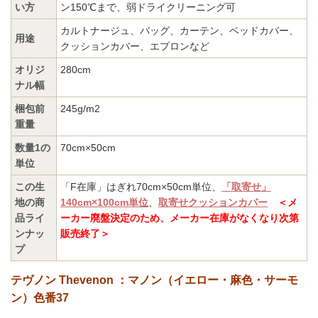
い方
ン150℃まで、弱ドライクリーニング可
カルトナージュ、バッグ、カーテン、ベッドカバー、
用途
クッションカバー、エプロンなど
オリジ
280cm
ナル幅
梱包前
245g/m2
重量
数量1の
70cm×50cm
単位
この生
「F在庫」はぎれ70cm×50cm単位、
「取寄せ」
地の商
140cm×100cm単位
、
取寄せクッションカバー
＜メ
品ライ
ーカー廃盤決定のため、メーカー在庫がなくなり次第
ンナッ
販売終了＞
プ
テヴノン Thevenon ：マノン（イエロー・麻色・サーモ
ン）色番37