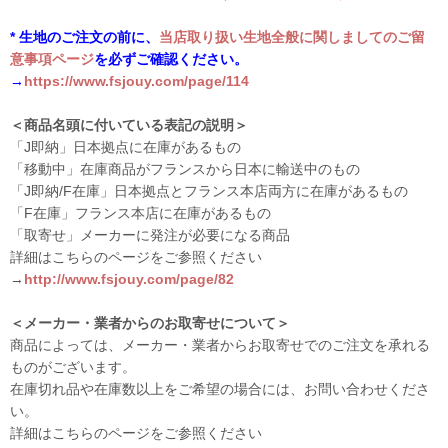
* 生地のご注文の前に、
当店取り扱い生地全般に関しましてのご留
意事項ページ
を必ずご確認ください。
→
https://www.fsjouy.com/page/114
＜商品名頭に付いている表記の説明＞
「J即納」日本拠点に在庫があるもの
「移動中」在庫商品がフランスから日本に輸送中のもの
「J即納/F在庫」日本拠点とフランス本店両方に在庫があるもの
「F在庫」フランス本店に在庫があるもの
「取寄せ」メーカーに発注が必要になる商品
詳細はこちらのページをご参照ください
→
http://www.fsjouy.com/page/82
＜メーカー・業者からのお取寄せについて＞
商品によっては、メーカー・業者からお取寄せでのご注文を承れる
ものがございます。
在庫切れ品や在庫数以上をご希望の場合には、お問い合わせくださ
い。
詳細はこちらのページをご参照ください