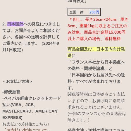
20日改定）
全国一律
250円
＊但し、長さ25cm×24cm、厚さ
2.
日本国外
への発送につきまし
3cm、重量1kgに収まるご注文の
ては、お問合せよりご相談くだ
み対象。商品合計金額15,000円
さい。各国への送料を計算して
以上ご購入の場合、送料無料
ご案内いたします。（2024年9
商品金額及び、日本国内向け発
月1日改定）
送
に、
「フランス本社から日本拠点へ
の送料・関税等諸税」と
「日本国内からお届け先への送
料」すべてが含まれておりま
＜お支払い方法＞
す。
-郵便振替
関税等諸税は日本拠点にて支払
-ペイパル経由クレジットカード
いますので、お届け時に別途請
払い(VISA、JCB、
求されることはございません。
MASTERCARD、AMERICAN
(一部のフランスからの直送品は
EXPRESS)
除きます。)
お支払いの詳細はこちら↓
発送方法・送料の詳細はこちら↓
「お支払い方法について」