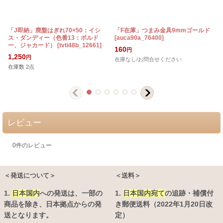
「J即納」廃盤はぎれ70×50：イシ
「F在庫」つまみ金具9mmゴールド
ス・ダンディー（色番13：ボルド
[
auca90a_76400
]
ー、ジャカード）
[
tvti48b_12661
]
160
円
1,250
円
在庫なし/お問合せください
在庫数 2点
レビュー
0
件のレビュー
＜発送について＞
＜送料＞
1.
日本国内
への発送は、
一部の
1.
日本国内宛て
の追跡・補償付
商品を除き、日本拠点からの発
き郵便送料（2022年1月20日改
送となります。
定）