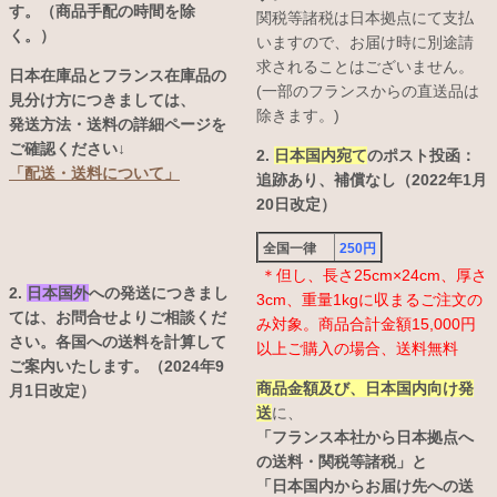
す。（商品手配の時間を除
関税等諸税は日本拠点にて支払
く。）
いますので、お届け時に別途請
求されることはございません。
日本在庫品とフランス在庫品の
(一部のフランスからの直送品は
見分け方につきましては、
除きます。)
発送方法・送料の詳細ページを
ご確認ください↓
2.
日本国内宛て
のポスト投函：
「配送・送料について」
追跡あり、補償なし（2022年1月
20日改定）
全国一律
250円
＊但し、長さ25cm×24cm、厚さ
2.
日本国外
への発送につきまし
3cm、重量1kgに収まるご注文の
ては、お問合せよりご相談くだ
み対象。商品合計金額15,000円
さい。各国への送料を計算して
以上ご購入の場合、送料無料
ご案内いたします。（2024年9
商品金額及び、日本国内向け発
月1日改定）
送
に、
「フランス本社から日本拠点へ
の送料・関税等諸税」と
「日本国内からお届け先への送