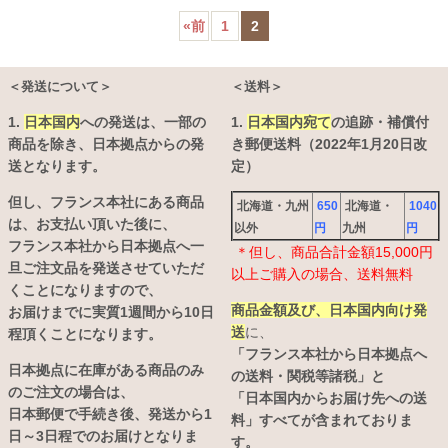
«
前
1
2
＜発送について＞
＜送料＞
1.
日本国内
への発送は、
一部の
1.
日本国内宛て
の追跡・補償付
商品を除き、日本拠点からの発
き郵便送料（2022年1月20日改
送となります。
定）
但し、フランス本社にある商品
北海道・九州
650
北海道・
1040
は、お支払い頂いた後に、
以外
円
九州
円
フランス本社から日本拠点へ一
＊但し、商品合計金額15,000円
旦ご注文品を発送させていただ
以上ご購入の場合、送料無料
くことになりますので、
商品金額及び、日本国内向け発
お届けまでに実質1週間から10日
送
に、
程頂くことになります。
「フランス本社から日本拠点へ
日本拠点に在庫がある商品のみ
の送料・関税等諸税」と
のご注文の場合は、
「日本国内からお届け先への送
日本郵便で手続き後、発送から1
料」すべてが含まれておりま
日～3日程でのお届けとなりま
す。