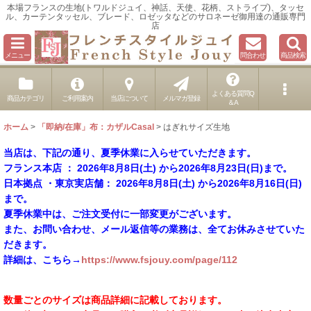
本場フランスの生地(トワルドジュイ、神話、天使、花柄、ストライプ)、タッセ
ル、カーテンタッセル、ブレード、ロゼッタなどのサロネーゼ御用達の通販専門
店
メニュー
問合わせ
商品検索
よくある質問Q
商品カテゴリ
ご利用案内
当店について
メルマガ登録
＆A
ホーム
>
「即納/在庫」布：カザルCasal
>
はぎれサイズ生地
当店は、下記の通り、夏季休業に入らせていただきます。
フランス本店 ： 2026年8月8日(土) から2026年8月23日(日)まで。
日本拠点 ・東京実店舗： 2026年8月8日(土) から2026年8月16日(日)
まで。
夏季休業中は、ご注文受付に一部変更がございます。
また、お問い合わせ、メール返信等の業務は、全てお休みさせていた
だきます。
詳細は、こちら→
https://www.fsjouy.com/page/112
数量ごとのサイズは商品詳細に記載しております。