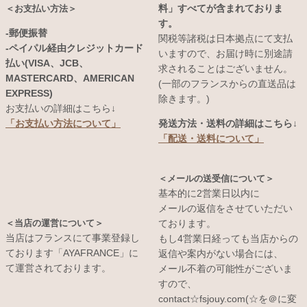
料」すべてが含まれておりま
＜お支払い方法＞
す。
-郵便振替
関税等諸税は日本拠点にて支払
-ペイパル経由クレジットカード
いますので、お届け時に別途請
払い(VISA、JCB、
求されることはございません。
MASTERCARD、AMERICAN
(一部のフランスからの直送品は
EXPRESS)
除きます。)
お支払いの詳細はこちら↓
発送方法・送料の詳細はこちら↓
「お支払い方法について」
「配送・送料について」
＜メールの送受信について＞
基本的に2営業日以内に
メールの返信をさせていただい
＜当店の運営について＞
ております。
当店はフランスにて事業登録し
もし4営業日経っても当店からの
ております「AYAFRANCE」に
返信や案内がない場合には、
て運営されております。
メール不着の可能性がございま
すので、
contact☆fsjouy.com(☆を＠に変