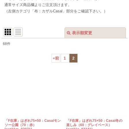
通常サイズ商品欄よりご注文頂けます。
（左側カテゴリ「布：カザルCasal」部分をご確認下さい。）
表示順変更
閉じる
68
件
表示数
:
«
前
1
2
在庫あり
並び順
:
絞り込む
「F在庫」はぎれ75×50：Casalモン
「F在庫」はぎれ75×50：Casal冬の
ソー公園（70：赤）
楽しみ（60：グレイベース）