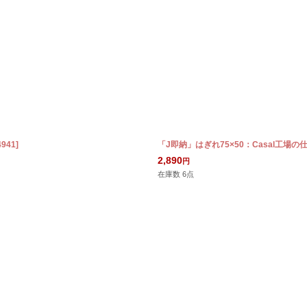
4941
]
「J即納」はぎれ75×50：Casal工場
2,890
円
在庫数 6点