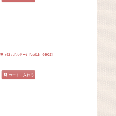
の仕事（92：ボルドー）
[
csti11r_04921
]
カートに入れる