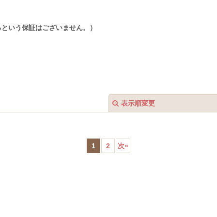
るという保証はございません。）
表示順変更
1
2
次
»
絞り込む