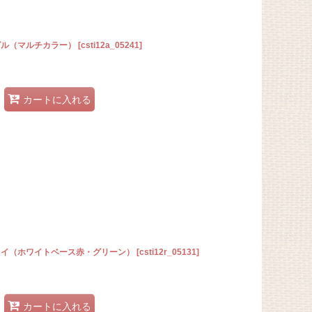
シグル（マルチカラー）
[
csti12a_05241
]
カートに入れる
ドュライ（ホワイトベース赤・グリーン）
[
csti12r_05131
]
カートに入れる