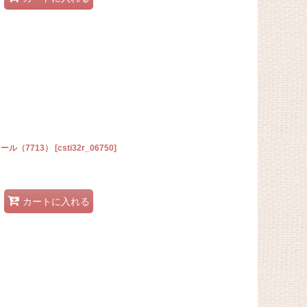
オール（7713）
[
csti32r_06750
]
カートに入れる