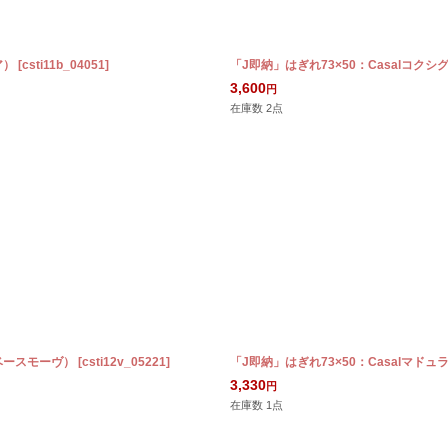
ア）
[
csti11b_04051
]
「J即納」はぎれ73×50：Casalコク
3,600
円
在庫数 2点
ーベースモーヴ）
[
csti12v_05221
]
「J即納」はぎれ73×50：Casalマ
3,330
円
在庫数 1点