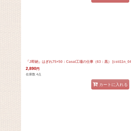
「J即納」はぎれ75×50：Casal工場の仕事（63：黒）
[
csti11n_0
2,890
円
在庫数 4点
カートに入れる