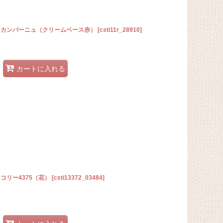
・ラ・カンパーニュ（クリームベース赤）
[
csti11r_28910
]
カートに入れる
ンコリー4375（花）
[
csti13372_03484
]