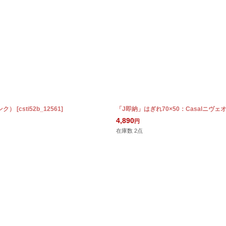
ンク）
[
csti52b_12561
]
「J即納」はぎれ70×50：Casalニヴェ
4,890
円
在庫数 2点