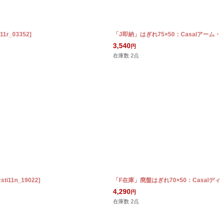
i11r_03352
]
「J即納」はぎれ75×50：Casalアー
3,540
円
在庫数 2点
csti11n_19022
]
「F在庫」廃盤はぎれ70×50：Casalデ
4,290
円
在庫数 2点