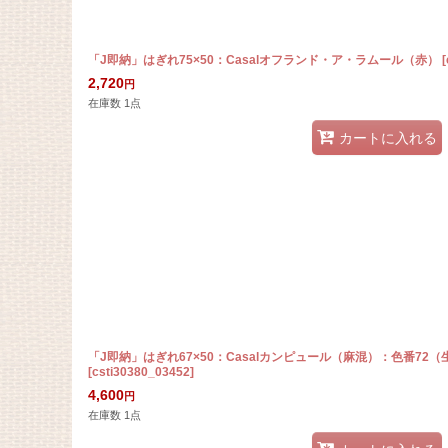
「J即納」はぎれ75×50：Casalオフランド・ア・ラムール（赤）
[
2,720
円
在庫数 1点
カートに入れる
「J即納」はぎれ67×50：Casalカンピュール（麻混）：色番7
[
csti30380_03452
]
4,600
円
在庫数 1点