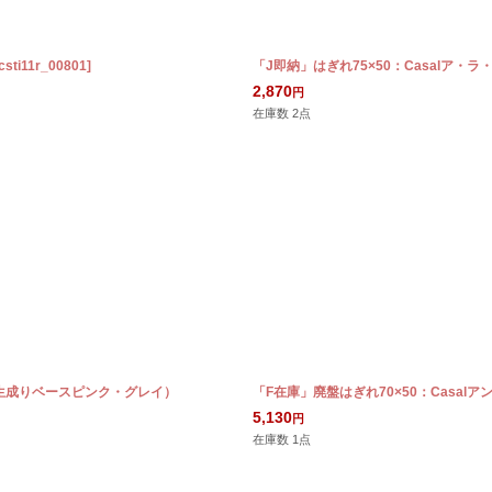
csti11r_00801
]
「J即納」はぎれ75×50：Casalア
2,870
円
在庫数 2点
2（生成りベースピンク・グレイ）
「F在庫」廃盤はぎれ70×50：Casalア
5,130
円
在庫数 1点