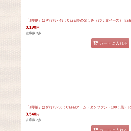
「J即納」はぎれ75× 48：Casal冬の楽しみ（70：赤ベース）
[
cst
3,190
円
在庫数 3点
カートに入れる
「J即納」はぎれ75×50：Casalアーム・ダンファン（100：黒）
[
3,540
円
在庫数 2点
カートに入れる