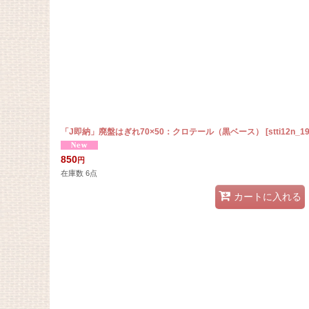
「J即納」廃盤はぎれ70×50：クロテール（黒ベース）
[
stti12n_1
850
円
在庫数 6点
カートに入れる