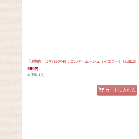
「J即納」はぎれ80×48：ゴルデ・ムーシュ（イエロー）
[
auti12j
990
円
在庫数 1点
カートに入れる