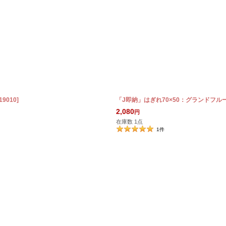
_19010
]
「J即納」はぎれ70×50：グランドフル
2,080
円
在庫数 1点
1
件