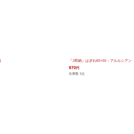
]
「J即納」はぎれ80×50：アルルシア
970
円
在庫数 3点