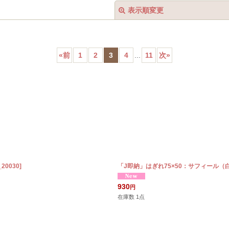
表示順変更
«
前
1
2
3
4
...
11
次
»
絞り込む
_20030
]
「J即納」はぎれ75×50：サフィール
930
円
在庫数 1点