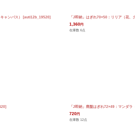
、キャンバス）
[
auti12b_19520
]
「J即納」はぎれ70×50：リリア（花
1,360
円
在庫数 6点
420
]
「J即納」廃盤はぎれ72×49：マンダ
720
円
在庫数 12点