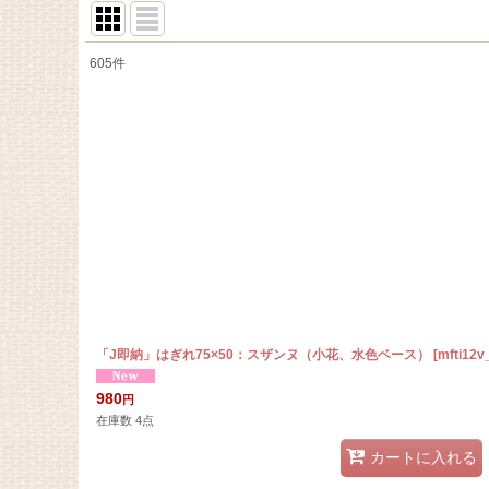
605
件
サブカテゴリ
:
表示数
:
在庫あり
並び順
:
「J即納」はぎれ75×50：スザンヌ（小花、水色ベース）
[
mfti12v
980
円
在庫数 4点
カートに入れる