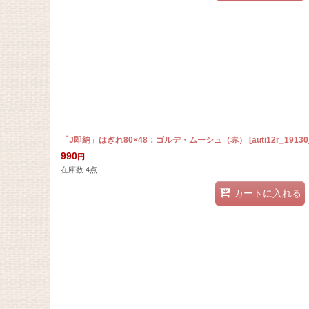
「J即納」はぎれ80×48：ゴルデ・ムーシュ（赤）
[
auti12r_19130
990
円
在庫数 4点
カートに入れる