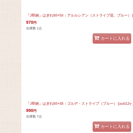
「J即納」はぎれ80×50：アルルシアン（ストライプ花、ブルー）
970
円
在庫数 1点
カートに入れる
「J即納」はぎれ80×48：ゴルデ・ストライプ（ブルー）
[
auti12v
990
円
在庫数 7点
カートに入れる