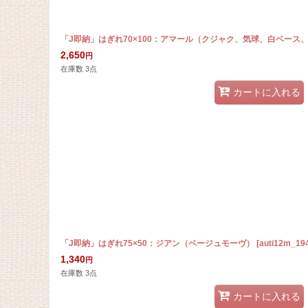
「J即納」はぎれ70×100：アマール（クジャク、気球、白ベース
2,650
円
在庫数 3点
カートに入れる
「J即納」はぎれ75×50：ジアン（ベージュモーヴ）
[
auti12m_19
1,340
円
在庫数 3点
カートに入れる