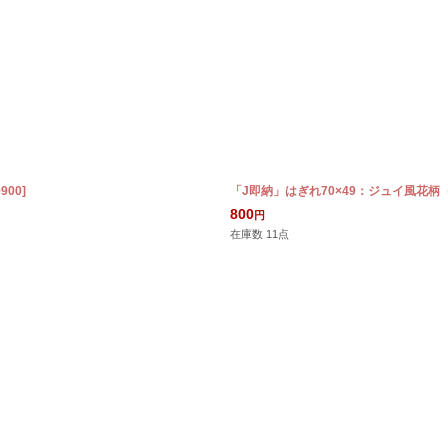
9900
]
「J即納」はぎれ70×49：ジュイ風花
800
円
在庫数 11点