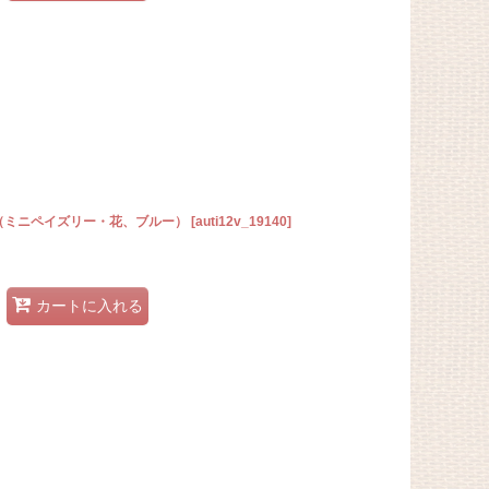
ン（ミニペイズリー・花、ブルー）
[
auti12v_19140
]
カートに入れる