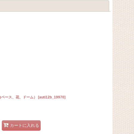
閉じる
（白ベース、花、ドーム）
[
auti12b_19970
]
カートに入れる