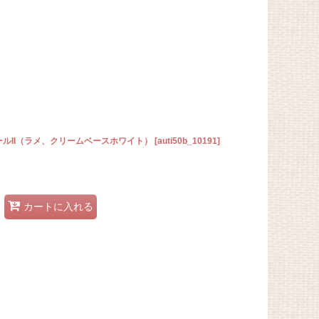
ールII（ラメ、クリームベースホワイト）
[
auti50b_10191
]
カートに入れる