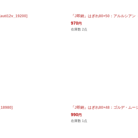
[
auti12v_19200
]
「J即納」はぎれ80×50：アルルシア
970
円
在庫数 2点
_18980
]
「J即納」はぎれ80×48：ゴルデ・ムー
990
円
在庫数 1点