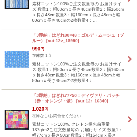
素材コットン100%ご注文数量毎の お届けサイ
ズ 数量1：幅80cmｘ長さ48cm数量2：幅160cm
ｘ長さ48cm数量3：幅160cmｘ長さ48cmと幅
80cmｘ長さ48cmの2枚数量4：…
「J即納」はぎれ80×48：ゴルデ・ムーシュ（ブ
ルー）
[
auti12v_18990
]
990
円
在庫数 1点
素材コットン100%ご注文数量毎の お届けサイ
ズ 数量1：幅80cmｘ長さ48cm数量2：幅160cm
ｘ長さ48cm数量3：幅160cmｘ長さ48cmと幅
80cmｘ長さ48cmの2枚数量4：…
「J即納」はぎれ77×50：ディヴァリ・パッチ
（赤・オレンジ・紫）
[
auti12r_16340
]
1,020
円
在庫なし/お問合せください
素材コットン100%, クレトン梱包前重量
137g/m2ご注文数量毎の お届けサイズ 数量1：
幅77cmｘ長さ50cm数量2：幅154cmｘ長さ