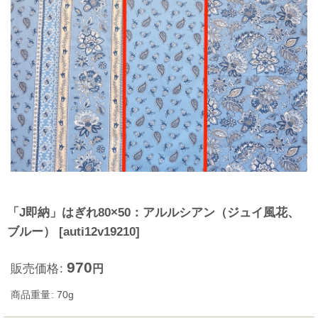
「J即納」はぎれ80×50：アルルシアン（ジュイ風花、
ブルー）
[
auti12v19210
]
970
販売価格
:
円
商品重量
:
70g