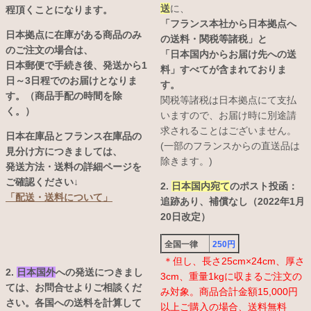
送
に、
程頂くことになります。
「フランス本社から日本拠点へ
日本拠点に在庫がある商品のみ
の送料・関税等諸税」と
のご注文の場合は、
「日本国内からお届け先への送
日本郵便で手続き後、発送から1
料」すべてが含まれておりま
日～3日程でのお届けとなりま
す。
す。（商品手配の時間を除
関税等諸税は日本拠点にて支払
く。）
いますので、お届け時に別途請
求されることはございません。
日本在庫品とフランス在庫品の
(一部のフランスからの直送品は
見分け方につきましては、
除きます。)
発送方法・送料の詳細ページを
ご確認ください↓
2.
日本国内宛て
のポスト投函：
「配送・送料について」
追跡あり、補償なし（2022年1月
20日改定）
全国一律
250円
＊但し、長さ25cm×24cm、厚さ
2.
日本国外
への発送につきまし
3cm、重量1kgに収まるご注文の
ては、お問合せよりご相談くだ
み対象。商品合計金額15,000円
さい。各国への送料を計算して
以上ご購入の場合、送料無料