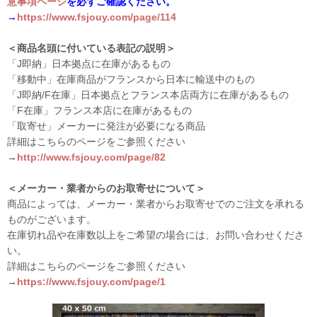
意事項ページ
を必ずご確認ください。
→
https://www.fsjouy.com/page/114
＜商品名頭に付いている表記の説明＞
「J即納」日本拠点に在庫があるもの
「移動中」在庫商品がフランスから日本に輸送中のもの
「J即納/F在庫」日本拠点とフランス本店両方に在庫があるもの
「F在庫」フランス本店に在庫があるもの
「取寄せ」メーカーに発注が必要になる商品
詳細はこちらのページをご参照ください
→
http://www.fsjouy.com/page/82
＜メーカー・業者からのお取寄せについて＞
商品によっては、メーカー・業者からお取寄せでのご注文を承れる
ものがございます。
在庫切れ品や在庫数以上をご希望の場合には、お問い合わせくださ
い。
詳細はこちらのページをご参照ください
→
https://www.fsjouy.com/page/1