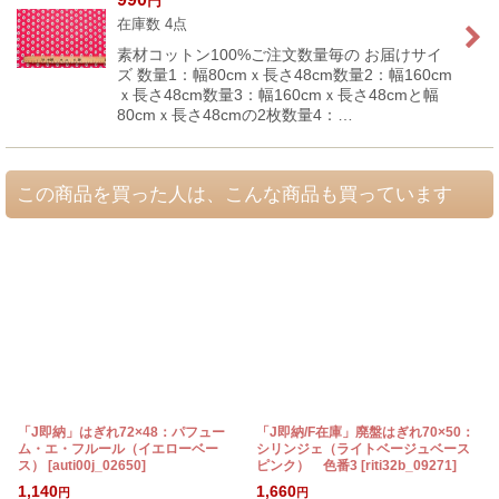
円
在庫数 4点
素材コットン100%ご注文数量毎の お届けサイ
ズ 数量1：幅80cmｘ長さ48cm数量2：幅160cm
ｘ長さ48cm数量3：幅160cmｘ長さ48cmと幅
80cmｘ長さ48cmの2枚数量4：…
この商品を買った人は、こんな商品も買っています
「J即納」はぎれ72×48：パフュー
「J即納/F在庫」廃盤はぎれ70×50：
ム・エ・フルール（イエローベー
シリンジェ（ライトベージュベース
ス）
[
auti00j_02650
]
ピンク） 色番3
[
riti32b_09271
]
[
1,140
1,660
円
円