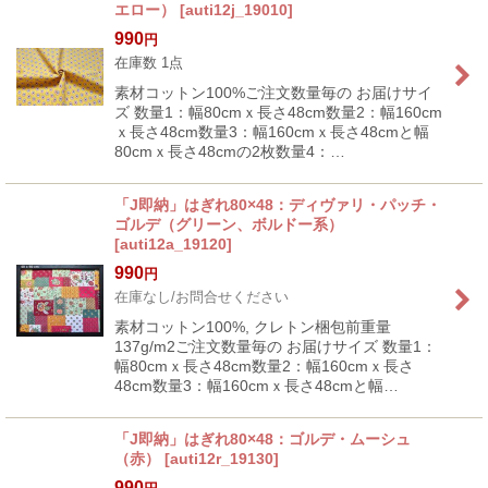
エロー）
[
auti12j_19010
]
990
円
在庫数 1点
素材コットン100%ご注文数量毎の お届けサイ
ズ 数量1：幅80cmｘ長さ48cm数量2：幅160cm
ｘ長さ48cm数量3：幅160cmｘ長さ48cmと幅
80cmｘ長さ48cmの2枚数量4：…
「J即納」はぎれ80×48：ディヴァリ・パッチ・
ゴルデ（グリーン、ボルドー系）
[
auti12a_19120
]
990
円
在庫なし/お問合せください
素材コットン100%, クレトン梱包前重量
137g/m2ご注文数量毎の お届けサイズ 数量1：
幅80cmｘ長さ48cm数量2：幅160cmｘ長さ
48cm数量3：幅160cmｘ長さ48cmと幅…
「J即納」はぎれ80×48：ゴルデ・ムーシュ
（赤）
[
auti12r_19130
]
990