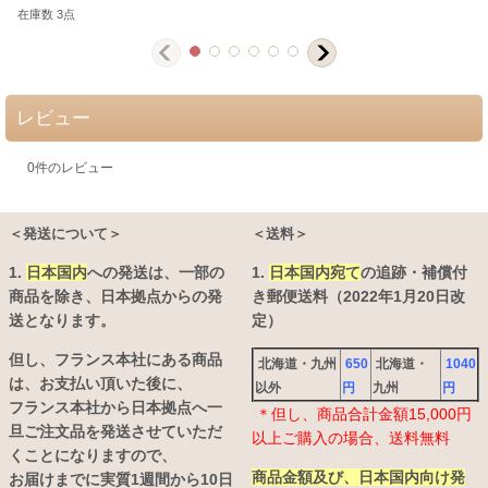
在庫数 3点
レビュー
0
件のレビュー
＜発送について＞
＜送料＞
1.
日本国内
への発送は、
一部の
1.
日本国内宛て
の追跡・補償付
商品を除き、日本拠点からの発
き郵便送料（2022年1月20日改
送となります。
定）
但し、フランス本社にある商品
北海道・九州
650
北海道・
1040
は、お支払い頂いた後に、
以外
円
九州
円
フランス本社から日本拠点へ一
＊但し、商品合計金額15,000円
旦ご注文品を発送させていただ
以上ご購入の場合、送料無料
くことになりますので、
商品金額及び、日本国内向け発
お届けまでに実質1週間から10日