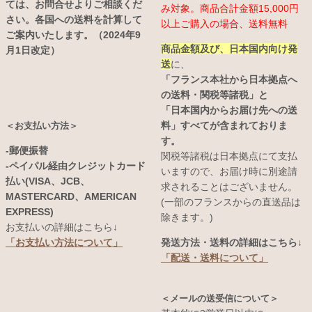
ては、お問合せよりご相談くだ
み対象。商品合計金額15,000円
さい。各国への送料を計算して
以上ご購入の場合、送料無料
ご案内いたします。（2024年9
商品金額及び、日本国内向け発
月1日改定）
送
に、
「フランス本社から日本拠点へ
の送料・関税等諸税」と
「日本国内からお届け先への送
料」すべてが含まれておりま
＜お支払い方法＞
す。
-郵便振替
関税等諸税は日本拠点にて支払
-ペイパル経由クレジットカード
いますので、お届け時に別途請
払い(VISA、JCB、
求されることはございません。
MASTERCARD、AMERICAN
(一部のフランスからの直送品は
EXPRESS)
除きます。)
お支払いの詳細はこちら↓
発送方法・送料の詳細はこちら↓
「お支払い方法について」
「配送・送料について」
＜メールの送受信について＞