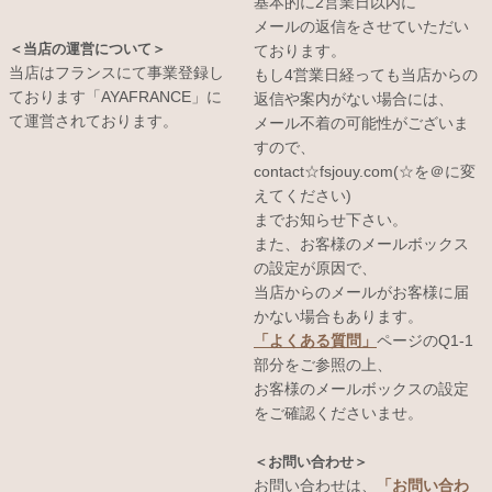
基本的に2営業日以内に
メールの返信をさせていただい
＜当店の運営について＞
ております。
当店はフランスにて事業登録し
もし4営業日経っても当店からの
ております「AYAFRANCE」に
返信や案内がない場合には、
て運営されております。
メール不着の可能性がございま
すので、
contact☆fsjouy.com(☆を＠に変
えてください)
までお知らせ下さい。
また、お客様のメールボックス
の設定が原因で、
当店からのメールがお客様に届
かない場合もあります。
「よくある質問」
ページのQ1-1
部分をご参照の上、
お客様のメールボックスの設定
をご確認くださいませ。
＜お問い合わせ＞
お問い合わせは、
「お問い合わ