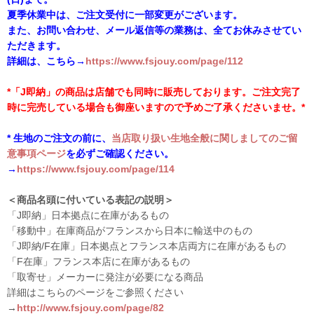
夏季休業中は、ご注文受付に一部変更がございます。
また、お問い合わせ、メール返信等の業務は、全てお休みさせてい
ただきます。
詳細は、こちら→
https://www.fsjouy.com/page/112
*「J即納」の商品は店舗でも同時に販売しております。ご注文完了
時に完売している場合も御座いますので予めご了承くださいませ。*
* 生地のご注文の前に、
当店取り扱い生地全般に関しましてのご留
意事項ページ
を必ずご確認ください。
→
https://www.fsjouy.com/page/114
＜商品名頭に付いている表記の説明＞
「J即納」日本拠点に在庫があるもの
「移動中」在庫商品がフランスから日本に輸送中のもの
「J即納/F在庫」日本拠点とフランス本店両方に在庫があるもの
「F在庫」フランス本店に在庫があるもの
「取寄せ」メーカーに発注が必要になる商品
詳細はこちらのページをご参照ください
→
http://www.fsjouy.com/page/82