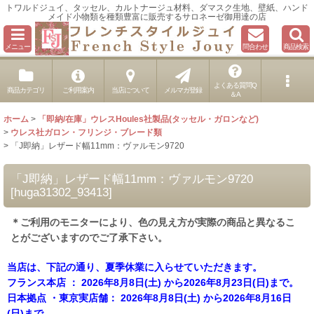
トワルドジュイ、タッセル、カルトナージュ材料、ダマスク生地、壁紙、ハンド
メイド小物類を種類豊富に販売するサロネーゼ御用達の店
メニュー
問合わせ
商品検索
よくある質問Q
商品カテゴリ
ご利用案内
当店について
メルマガ登録
＆A
ホーム
>
「即納/在庫」ウレスHoules社製品(タッセル・ガロンなど)
>
ウレス社ガロン・フリンジ・ブレード類
>
「J即納」レザード幅11mm：ヴァルモン9720
「J即納」レザード幅11mm：ヴァルモン9720
[
huga31302_93413
]
＊ご利用のモニターにより、色の見え方が実際の商品と異なるこ
とがございますのでご了承下さい。
当店は、下記の通り、夏季休業に入らせていただきます。
フランス本店 ： 2026年8月8日(土) から2026年8月23日(日)まで。
日本拠点 ・東京実店舗： 2026年8月8日(土) から2026年8月16日
(日)まで。