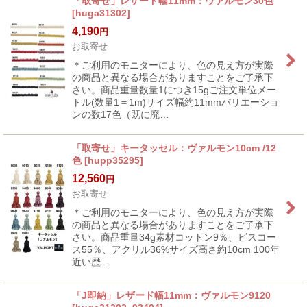
「取寄せ」レザード幅11mm：ヴァルモン30色
[
huga31302
]
4,190
円
お取寄せ
＊ご利用のモニターにより、色の見え方が実際
の商品と異なる場合がありますことをご了承下
さい。商品重量数量1につき15gご注文単位メー
トル(数量1＝1m)サイズ幅約11mmバリエーショ
ンの数17色（既に廃…
「取寄せ」キータッセル：ヴァルモン10cm /12
色
[
hupp35295
]
12,560
円
お取寄せ
＊ご利用のモニターにより、色の見え方が実際
の商品と異なる場合がありますことをご了承下
さい。商品重量34g素材コットン9％、ビスコー
ス55％、アクリル36%サイズ高さ約10cm 100年
近い歴…
「J即納」レザード幅11mm：ヴァルモン9120