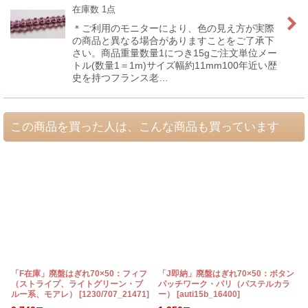
在庫数 1点
＊ご利用のモニターにより、色の見え方が実際
の商品と異なる場合がありますことをご了承下
さい。商品重量数量1につき15gご注文単位メー
トル(数量1＝1m)サイズ幅約11mm100年近い歴
史を持つフランス老…
この商品を買った人は、こんな商品も買っています
「F在庫」廃盤はぎれ70×50：フィフ
「J即納」廃盤はぎれ70×50：ボタン
（ストライプ、ライトグリーン・ブ
パッチワーク・パリ（パステルカラ
ルー系、モアレ）
[
1230/707_21471
]
ー）
[
auti15b_16400
]
[