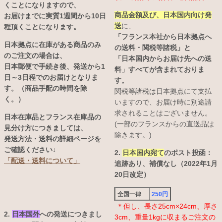
くことになりますので、
商品金額及び、日本国内向け発
お届けまでに実質1週間から10日
送
に、
程頂くことになります。
「フランス本社から日本拠点へ
日本拠点に在庫がある商品のみ
の送料・関税等諸税」と
のご注文の場合は、
「日本国内からお届け先への送
日本郵便で手続き後、発送から1
料」すべてが含まれておりま
日～3日程でのお届けとなりま
す。
す。（商品手配の時間を除
関税等諸税は日本拠点にて支払
く。）
いますので、お届け時に別途請
求されることはございません。
日本在庫品とフランス在庫品の
(一部のフランスからの直送品は
見分け方につきましては、
除きます。)
発送方法・送料の詳細ページを
ご確認ください↓
2.
日本国内宛て
のポスト投函：
「配送・送料について」
追跡あり、補償なし（2022年1月
20日改定）
全国一律
250円
＊但し、長さ25cm×24cm、厚さ
2.
日本国外
への発送につきまし
3cm、重量1kgに収まるご注文の