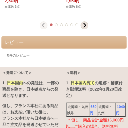
2,740
1,950
円
円
在庫数 3点
在庫数 8点
レビュー
0
件のレビュー
＜発送について＞
＜送料＞
1.
日本国内
への発送は、
一部の
1.
日本国内宛て
の追跡・補償付
商品を除き、日本拠点からの発
き郵便送料（2022年1月20日改
送となります。
定）
但し、フランス本社にある商品
北海道・九州
650
北海道・
1040
は、お支払い頂いた後に、
以外
円
九州
円
フランス本社から日本拠点へ一
＊但し、商品合計金額15,000円
旦ご注文品を発送させていただ
以上ご購入の場合、送料無料