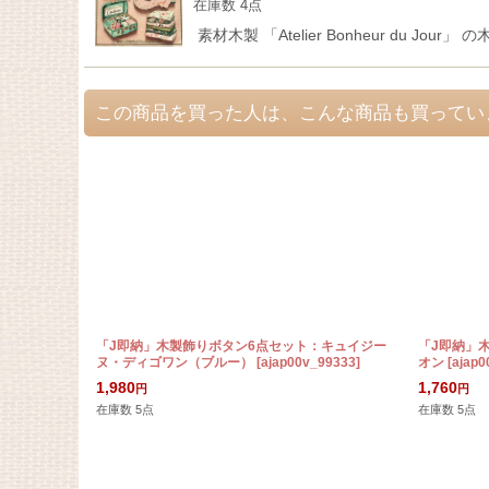
在庫数 4点
素材木製 「Atelier Bonheur du 
この商品を買った人は、こんな商品も買ってい
「J即納」木製飾りボタン6点セット：キュイジー
「J即納」
ヌ・ディゴワン（ブルー）
[
ajap00v_99333
]
オン
[
ajap0
1,980
1,760
円
円
在庫数 5点
在庫数 5点