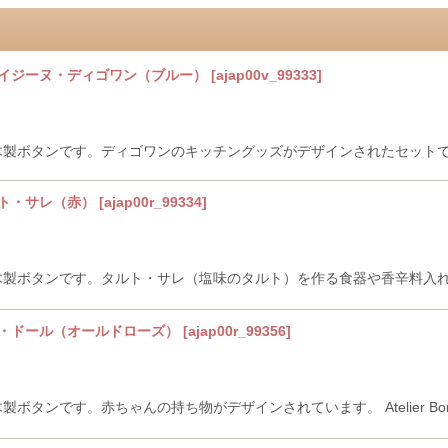
ュイジーヌ・ディゴワン（ブルー）
[
ajap00v_99333
]
our」 の木製ボタンです。ディゴワンのキッチングッズがデザインされたセットです。 At
ルト・サレ（赤）
[
ajap00r_99334
]
u Jour」 の木製ボタンです。タルト・サレ（塩味のタルト）を作る食器や香辛
ベ・ドール（オールドローズ）
[
ajap00r_99356
]
r」 の木製ボタンです。赤ちゃんの持ち物がデザインされています。 Atelier Bonhe