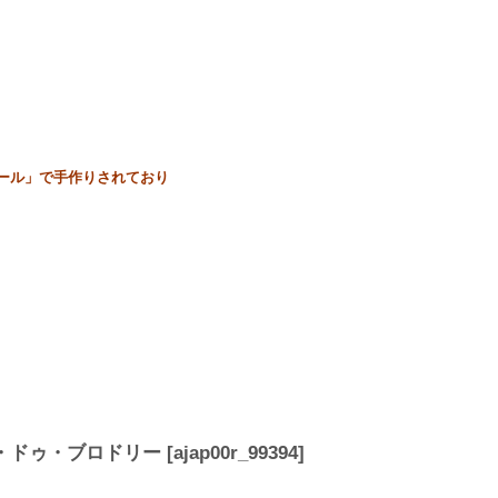
内「イゼール」で手作りされており
。
・ドゥ・ブロドリー
[
ajap00r_99394
]