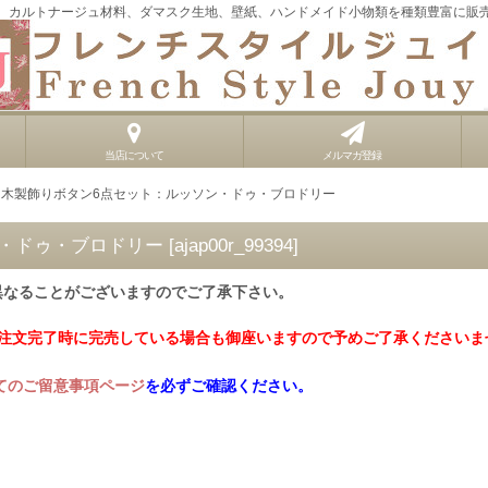
、カルトナージュ材料、ダマスク生地、壁紙、ハンドメイド小物類を種類豊富に販
当店について
メルマガ登録
」木製飾りボタン6点セット：ルッソン・ドゥ・ブロドリー
ン・ドゥ・ブロドリー
[
ajap00r_99394
]
異なることがございますのでご了承下さい。
ご注文完了時に完売している場合も御座いますので予めご了承くださいま
てのご留意事項ページ
を必ずご確認ください。