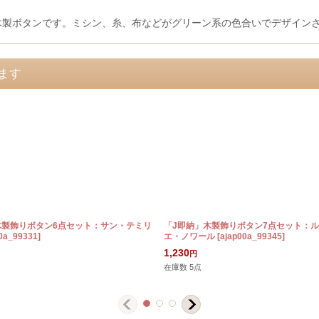
Jour」 の木製ボタンです。ミシン、糸、布などがグリーン系の色合いでデザインされて
ます
木製飾りボタン6点セット：サン・テミリ
「J即納」木製飾りボタン7点セット：
0a_99331
]
エ・ノワール
[
ajap00a_99345
]
1,230
円
在庫数 5点