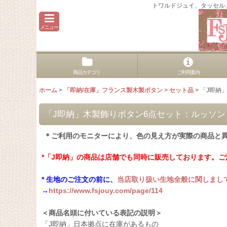
トワルドジュイ、タッセル
メニュー
商品カテゴリ
ご利用案内
ホーム
>
「即納/在庫」フランス製木製ボタン
>
セット品
>
「J即納
「J即納」木製飾りボタン6点セット：ルッソ
＊ご利用のモニターにより、色の見え方が実際の商品と
*「J即納」の商品は店舗でも同時に販売しております。
* 生地のご注文の前に、
当店取り扱い生地全般に関しまし
→
https://www.fsjouy.com/page/114
＜商品名頭に付いている表記の説明＞
「J即納」日本拠点に在庫があるもの