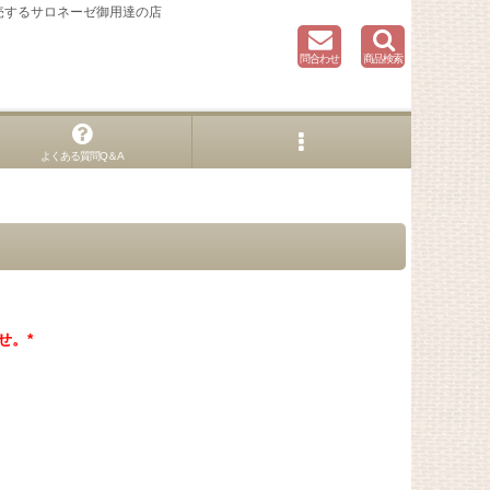
売するサロネーゼ御用達の店
問合わせ
商品検索
よくある質問Q＆A
せ。*