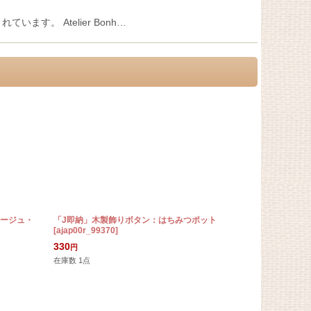
います。 Atelier Bonh…
ルージュ・
「J即納」木製飾りボタン：はちみつポット
「J即納」木
[
ajap00r_99370
]
[
ajap00a_99
330
1,230
円
円
在庫数 1点
在庫数 1点