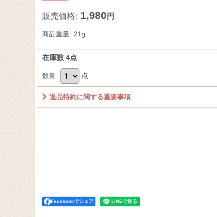
1,980
販売価格
:
円
商品重量
:
21g
在庫数 4点
数量
:
点
返品特約に関する重要事項
Facebookでシェア