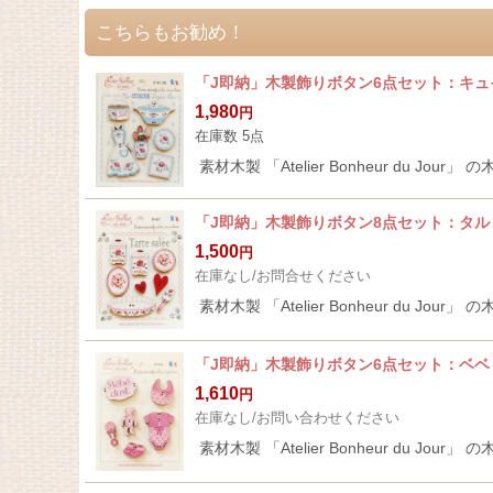
こちらもお勧め！
「J即納」木製飾りボタン6点セット：キ
1,980
円
在庫数 5点
素材木製 「Atelier Bonheur du J
「J即納」木製飾りボタン8点セット：タ
1,500
円
在庫なし/お問合せください
素材木製 「Atelier Bonheur d
「J即納」木製飾りボタン6点セット：ベ
1,610
円
在庫なし/お問い合わせください
素材木製 「Atelier Bonheur du Jou