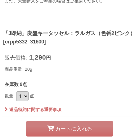
また、大量購入をご希望の場合はご相談ください。
「J即納」廃盤キータッセル：ラルガス（色番2ピンク）
[
crpp5332_31600
]
1,290
販売価格
:
円
商品重量
:
20g
在庫数 9点
数量
:
点
返品特約に関する重要事項
カートに入れる