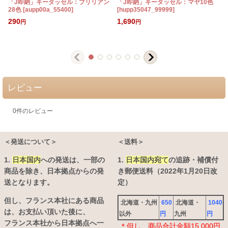
「J即納」キータッセル：ブリリアン
「J即納」キータッセル：マヤ10色
28色
[
aupp00a_55400
]
[
hupp35047_99999
]
[
290
1,690
円
円
レビュー
0
件のレビュー
＜発送について＞
＜送料＞
1.
日本国内
への発送は、
一部の
1.
日本国内宛て
の追跡・補償付
商品を除き、日本拠点からの発
き郵便送料（2022年1月20日改
送となります。
定）
但し、フランス本社にある商品
北海道・九州
650
北海道・
1040
は、お支払い頂いた後に、
以外
円
九州
円
フランス本社から日本拠点へ一
＊但し、商品合計金額15,000円