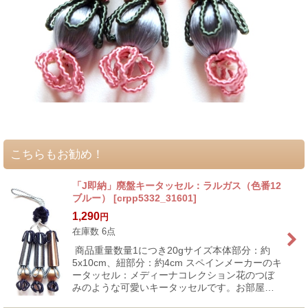
こちらもお勧め！
「J即納」廃盤キータッセル：ラルガス（色番12
ブルー）
[
crpp5332_31601
]
1,290
円
在庫数 6点
商品重量数量1につき20gサイズ本体部分：約
5x10cm、紐部分：約4cm スペインメーカーのキ
ータッセル：メディーナコレクション花のつぼ
みのような可愛いキータッセルです。お部屋…