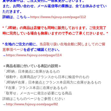
夏季休業中は、ご注文受付に一部変更がございます。
また、お問い合わせ、メール返信等の業務は、全てお休みさせてい
ただきます。
詳細は、こちら→
https://www.fsjouy.com/page/112
*「J即納」の商品は店舗でも同時に販売しております。ご注文完了
時に完売している場合も御座いますので予めご了承くださいませ。*
* 生地のご注文の前に、
当店取り扱い生地全般に関しましてのご留
意事項ページ
を必ずご確認ください。
→
https://www.fsjouy.com/page/114
＜商品名頭に付いている表記の説明＞
「J即納」日本拠点に在庫があるもの
「移動中」在庫商品がフランスから日本に輸送中のもの
「J即納/F在庫」日本拠点とフランス本店両方に在庫があるもの
「F在庫」フランス本店に在庫があるもの
「取寄せ」メーカーに発注が必要になる商品
詳細はこちらのページをご参照ください
→
http://www.fsjouy.com/page/82