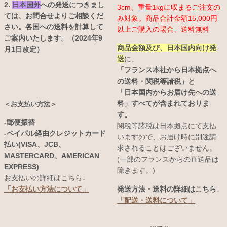
2.
日本国外
への発送につきまし
3cm、重量1kgに収まるご注文の
ては、お問合せよりご相談くだ
み対象。商品合計金額15,000円
さい。各国への送料を計算して
以上ご購入の場合、送料無料
ご案内いたします。（2024年9
商品金額及び、日本国内向け発
月1日改定）
送
に、
「フランス本社から日本拠点へ
の送料・関税等諸税」と
「日本国内からお届け先への送
料」すべてが含まれておりま
＜お支払い方法＞
す。
-郵便振替
関税等諸税は日本拠点にて支払
-ペイパル経由クレジットカード
いますので、お届け時に別途請
払い(VISA、JCB、
求されることはございません。
MASTERCARD、AMERICAN
(一部のフランスからの直送品は
EXPRESS)
除きます。)
お支払いの詳細はこちら↓
発送方法・送料の詳細はこちら↓
「お支払い方法について」
「配送・送料について」