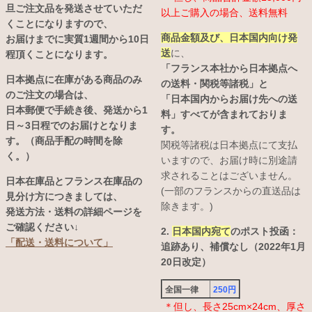
旦ご注文品を発送させていただ
以上ご購入の場合、送料無料
くことになりますので、
商品金額及び、日本国内向け発
お届けまでに実質1週間から10日
送
に、
程頂くことになります。
「フランス本社から日本拠点へ
日本拠点に在庫がある商品のみ
の送料・関税等諸税」と
のご注文の場合は、
「日本国内からお届け先への送
日本郵便で手続き後、発送から1
料」すべてが含まれておりま
日～3日程でのお届けとなりま
す。
す。（商品手配の時間を除
関税等諸税は日本拠点にて支払
く。）
いますので、お届け時に別途請
求されることはございません。
日本在庫品とフランス在庫品の
(一部のフランスからの直送品は
見分け方につきましては、
除きます。)
発送方法・送料の詳細ページを
ご確認ください↓
2.
日本国内宛て
のポスト投函：
「配送・送料について」
追跡あり、補償なし（2022年1月
20日改定）
全国一律
250円
＊但し、長さ25cm×24cm、厚さ