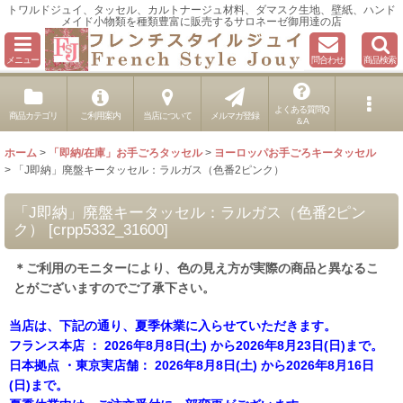
トワルドジュイ、タッセル、カルトナージュ材料、ダマスク生地、壁紙、ハンド
メイド小物類を種類豊富に販売するサロネーゼ御用達の店
メニュー
問合わせ
商品検索
よくある質問Q
商品カテゴリ
ご利用案内
当店について
メルマガ登録
＆A
ホーム
>
「即納/在庫」お手ごろタッセル
>
ヨーロッパお手ごろキータッセル
>
「J即納」廃盤キータッセル：ラルガス（色番2ピンク）
「J即納」廃盤キータッセル：ラルガス（色番2ピン
ク）
[
crpp5332_31600
]
＊ご利用のモニターにより、色の見え方が実際の商品と異なるこ
とがございますのでご了承下さい。
当店は、下記の通り、夏季休業に入らせていただきます。
フランス本店 ： 2026年8月8日(土) から2026年8月23日(日)まで。
日本拠点 ・東京実店舗： 2026年8月8日(土) から2026年8月16日
(日)まで。