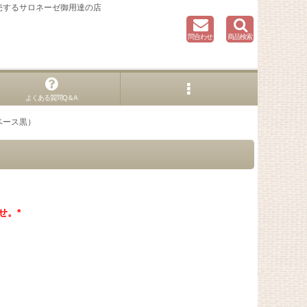
売するサロネーゼ御用達の店
問合わせ
商品検索
よくある質問Q＆A
ベース黒）
せ。*