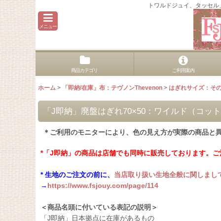
トワルドジュイ、タッセル
メニュー
商品カテゴリ
ご利用案内
ホーム
>
「即納/在庫」布：テヴノンThevenon
>
はぎれサイズ：そ
「J即納」廃盤はぎれ70×50：ワイルド（コ
＊ご利用のモニターにより、色の見え方が実際の商品と
*「J即納」の商品は店舗でも同時に販売しております。
* 生地のご注文の前に、
当店取り扱い生地全般に関しまし
→
https://www.fsjouy.com/page/114
＜商品名頭に付いている表記の説明＞
「J即納」日本拠点に在庫があるもの