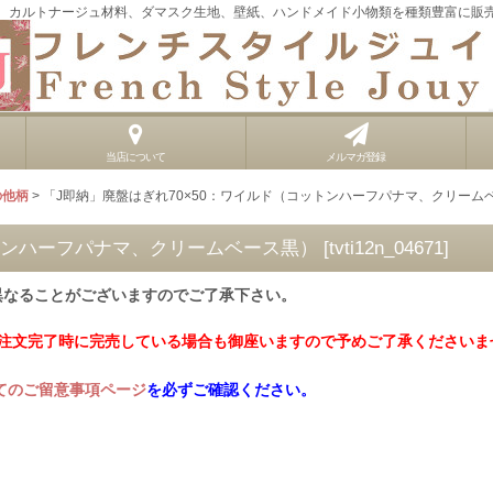
、カルトナージュ材料、ダマスク生地、壁紙、ハンドメイド小物類を種類豊富に販
当店について
メルマガ登録
の他柄
>
「J即納」廃盤はぎれ70×50：ワイルド（コットンハーフパナマ、クリーム
ットンハーフパナマ、クリームベース黒）
[
tvti12n_04671
]
異なることがございますのでご了承下さい。
ご注文完了時に完売している場合も御座いますので予めご了承くださいま
てのご留意事項ページ
を必ずご確認ください。