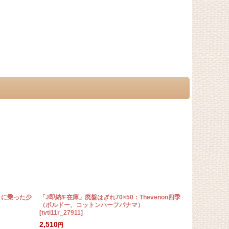
コに乗った少
「J即納/F在庫」廃盤はぎれ70×50：Thevenon四季
「J即納」はぎ
（ボルドー、コットンハーフパナマ）
ー、キャンバ
[
tvti11r_27911
]
1,650
円
2,510
円
在庫数 8点