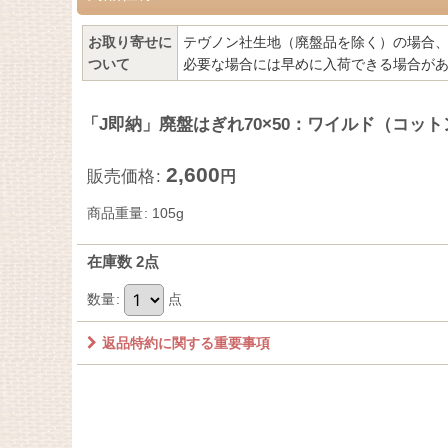
お取り寄せに
テヴノン社生地（廃盤品を除く）の場合、
ついて
必要な場合には早めに入荷できる場合が
「J即納」廃盤はぎれ70×50：ワイルド（コッ
2,600
販売価格
:
円
商品重量
:
105g
在庫数 2点
数量
:
点
返品特約に関する重要事項