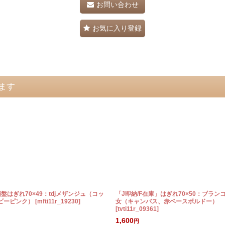
お問い合わせ
お気に入り登録
ます
盤はぎれ70×49：tdjメザンジュ（コッ
「J即納/F在庫」はぎれ70×50：ブラン
ビーピンク）
[
mfti11r_19230
]
女（キャンバス、赤ベースボルドー）
[
tvti11r_09361
]
1,600
円