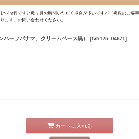
1〜4m程ですと数ヶ月お時間いただく場合が多いですが（複数のご要
あります。お問い合わせください。
トンハーフパナマ、クリームベース黒）
[
tvti12n_04671
]
カートに入れる