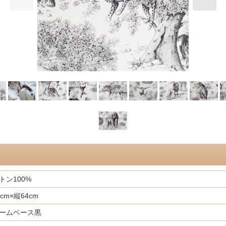
トン100%
cm×縦64cm
ームベース黒