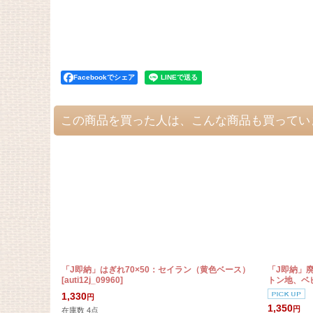
Facebookでシェア
この商品を買った人は、こんな商品も買ってい
「J即納」はぎれ70×50：セイラン（黄色ベース）
「J即納」廃
[
auti12j_09960
]
トン地、ベ
1,330
円
1,350
円
在庫数 4点