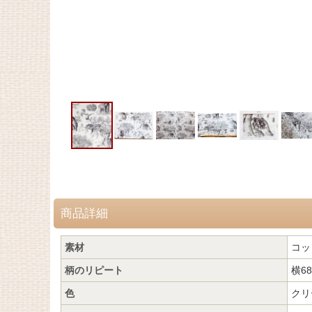
商品詳細
素材
コッ
柄のリピート
横68
色
クリ