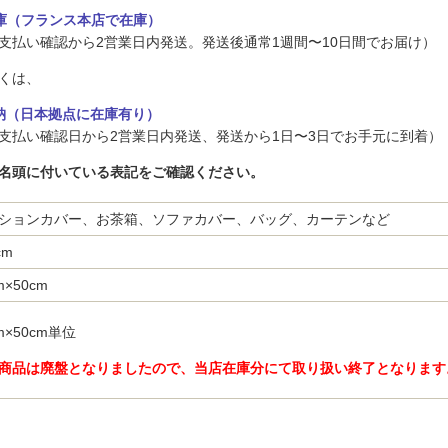
庫（フランス本店で在庫）
支払い確認から2営業日内発送。発送後通常1週間〜10日間でお届け）
くは、
納（日本拠点に在庫有り）
支払い確認日から2営業日内発送、発送から1日〜3日でお手元に到着）
名頭に付いている表記をご確認ください。
ションカバー、お茶箱、ソファカバー、バッグ、カーテンなど
cm
m×50cm
cm×50cm単位
商品は廃盤となりましたので、当店在庫分にて取り扱い終了となります