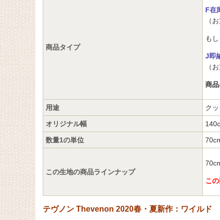
F在
（お
もし
商品タイプ
J即
（お
商品
用途
クッ
オリジナル幅
140
数量1の単位
70c
70
この生地の商品ラインナップ
この
テヴノン Thevenon 2020春・夏新作：ワイルド