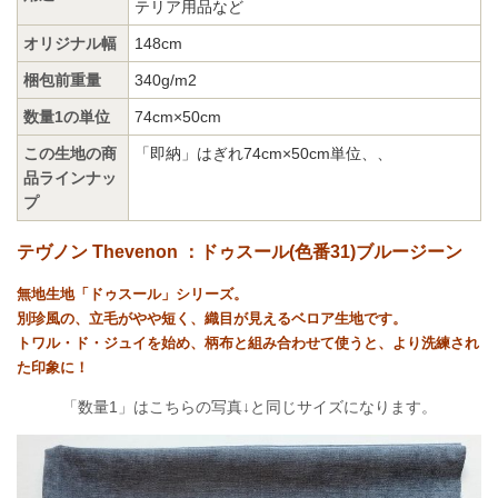
テリア用品など
オリジナル幅
148cm
梱包前重量
340g/m2
数量1の単位
74cm×50cm
この生地の商
「即納」はぎれ74cm×50cm単位、
、
品ラインナッ
プ
テヴノン Thevenon ：ドゥスール(色番31)ブルージーン
無地生地「ドゥスール」シリーズ。
別珍風の、立毛がやや短く、織目が見えるベロア生地です。
トワル・ド・ジュイを始め、柄布と組み合わせて使うと、より洗練され
た印象に！
「数量1」はこちらの写真↓と同じサイズになります。