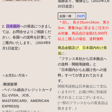
追跡あり、補償なし（2022年1月
20日改定）
全国一律
250円
＊但し、長さ25cm×24cm、厚さ
2.
日本国外
への発送につきまし
3cm、重量1kgに収まるご注文の
ては、お問合せよりご相談くだ
み対象。商品合計金額15,000円
さい。各国への送料を計算して
以上ご購入の場合、送料無料
ご案内いたします。（2024年9
商品金額及び、日本国内向け発
月1日改定）
送
に、
「フランス本社から日本拠点へ
の送料・関税等諸税」と
「日本国内からお届け先への送
料」すべてが含まれておりま
＜お支払い方法＞
す。
-郵便振替
関税等諸税は日本拠点にて支払
-ペイパル経由クレジットカード
いますので、お届け時に別途請
払い(VISA、JCB、
求されることはございません。
MASTERCARD、AMERICAN
(一部のフランスからの直送品は
EXPRESS)
除きます。)
お支払いの詳細はこちら↓