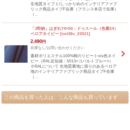
生地質タイプ１/しっかりめのインテリアファブ
リック商品タイプF在庫（フランス本店で在庫）
（…
「J即納」はぎれ74×50：ドゥスール（色番24）
ベロアネイビー
[
tvti38v_23521
]
2,490
円
在庫なし/お問い合わせください
素材ポリエステル100%柄のリピートn/a色ネイ
ビー（RAL近似値：5013<コバルトブルー>）
※RALについて 生地質裏地に張りのあるベロア
地のインテリアファブリック商品タイプF在庫
（…
この商品を買った人は、こんな商品も買っています