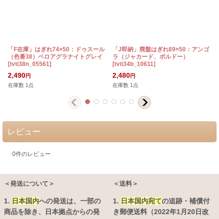
「F在庫」はぎれ74×50：ドゥスール
「J即納」廃盤はぎれ69×50：アンゴ
（色番38）ベロアグラナイトグレイ
ラ（ジャカード、ボルドー）
[
tvti38n_05561
]
[
tvti34b_10611
]
[
2,490
2,480
円
円
在庫数 1点
在庫数 1点
レビュー
0
件のレビュー
＜発送について＞
＜送料＞
1.
日本国内
への発送は、
一部の
1.
日本国内宛て
の追跡・補償付
商品を除き、日本拠点からの発
き郵便送料（2022年1月20日改