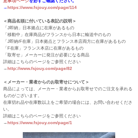
意事項ページ
を必ずご確認ください。
→
https://www.fsjouy.com/page/114
＜商品名頭に付いている表記の説明＞
「J即納」日本拠点に在庫があるもの
「移動中」在庫商品がフランスから日本に輸送中のもの
「J即納/F在庫」日本拠点とフランス本店両方に在庫があるもの
「F在庫」フランス本店に在庫があるもの
「取寄せ」メーカーに発注が必要になる商品
詳細はこちらのページをご参照ください
→
http://www.fsjouy.com/page/82
＜メーカー・業者からのお取寄せについて＞
商品によっては、メーカー・業者からお取寄せでのご注文を承れる
ものがございます。
在庫切れ品や在庫数以上をご希望の場合には、お問い合わせくださ
い。
詳細はこちらのページをご参照ください
→
https://www.fsjouy.com/page/1