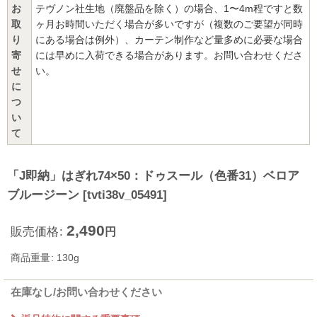
お
テヴノン社生地（廃盤品を除く）の場合、1〜4m程ですと数
取
ヶ月お時間いただく場合が多いですが（複数のご要望が同時
り
にある場合は例外）、カーテン制作など量多めに必要な場合
寄
には早めに入荷できる場合があります。お問い合わせくださ
せ
い。
に
つ
い
て
「J即納」はぎれ74×50：ドゥスール（色番31）ベロア
ブルージーン
[
tvti38v_05491
]
2,490
販売価格
:
円
商品重量
:
130g
在庫なし/お問い合わせください