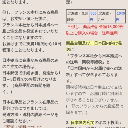
送となります。
定）
但し、フランス本社にある商品
北海道・九州
650
北海道・
1040
は、お支払い頂いた後に、
以外
円
九州
円
フランス本社から日本拠点へ一
＊但し、商品合計金額15,000円
旦ご注文品を発送させていただ
以上ご購入の場合、送料無料
くことになりますので、
商品金額及び、日本国内向け発
お届けまでに実質1週間から10日
送
に、
程頂くことになります。
「フランス本社から日本拠点へ
日本拠点に在庫がある商品のみ
の送料・関税等諸税」と
のご注文の場合は、
「日本国内からお届け先への送
日本郵便で手続き後、発送から1
料」すべてが含まれておりま
日～3日程でのお届けとなりま
す。
す。（商品手配の時間を除
関税等諸税は日本拠点にて支払
く。）
いますので、お届け時に別途請
求されることはございません。
日本在庫品とフランス在庫品の
(一部のフランスからの直送品は
見分け方につきましては、
除きます。)
発送方法・送料の詳細ページを
ご確認ください↓
2.
日本国内宛て
のポスト投函：
「配送・送料について」