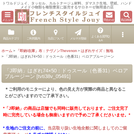
トワルドジュイ、タッセル、カルトナージュ材料、ダマスク生地、壁紙、ハンド
メイド小物類を種類豊富に販売するサロネーゼ御用達の店
メニュー
問合わせ
商品検索
よくある質問Q
商品カテゴリ
ご利用案内
当店について
メルマガ登録
＆A
ホーム
>
「即納/在庫」布：テヴノンThevenon
>
はぎれサイズ：無地
>
「J即納」はぎれ74×50：ドゥスール（色番31）ベロアブルージーン
「J即納」はぎれ74×50：ドゥスール（色番31）ベロア
ブルージーン
[
tvti38v_05491
]
＊ご利用のモニターにより、色の見え方が実際の商品と異なるこ
とがございますのでご了承下さい。
*「J即納」の商品は店舗でも同時に販売しております。ご注文完了
時に完売している場合も御座いますので予めご了承くださいませ。*
* 生地のご注文の前に、
当店取り扱い生地全般に関しましてのご留