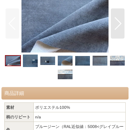
商品詳細
素材
ポリエステル100%
柄のリピート
n/a
ブルージーン
（RAL近似値：5008<グレイブルー
色