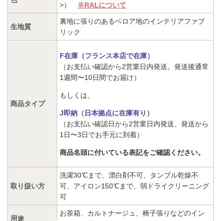
>）
※RALについて
裏地に張りのあるベロア地のインテリアファブ
生地質
リック
F在庫（フランス本店で在庫）
（お支払い確認から2営業日内発送。発送後通常
1週間〜10日間でお届け）
もしくは、
商品タイプ
J即納（日本拠点に在庫有り）
（お支払い確認日から2営業日内発送、発送から
1日〜3日でお手元に到着）
商品名頭に付いている表記をご確認ください。
洗濯30℃まで、漂白剤不可、タンブル乾燥不
取り扱い方
可、アイロン150℃まで、弱ドライクリーニング
可
お茶箱、カルトナージュ、椅子張りなどのイン
用途