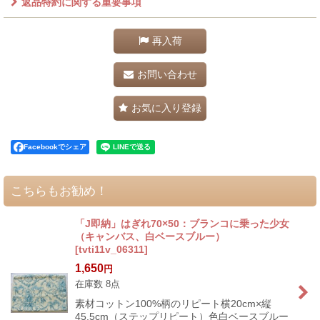
返品特約に関する重要事項
再入荷
お問い合わせ
お気に入り登録
Facebookでシェア
こちらもお勧め！
「J即納」はぎれ70×50：ブランコに乗った少女
（キャンバス、白ベースブルー）
[
tvti11v_06311
]
1,650
円
在庫数 8点
素材コットン100%柄のリピート横20cm×縦
45.5cm（ステップリピート）色白ベースブルー